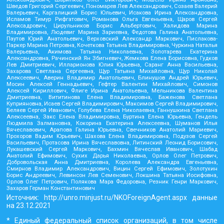
Шведов Григорий Сергеевич, Пономарев Лев Александрович, Созаев Валерий
Валерьевич, Каргалицкий Борис Юльевич, Исакова Ирина Александровна,
Исламов Тимур Рифгатович, Романова Ольга Евгеньевна, Щаров Сергей
Алексадрович, Цирульников Борис Альбертович, Халидова Марина
Владимировна, Людевиг Марина Зариевна, Федотова Галина Анатольевна,
Паутов Юрий Анатольевич, Верховский Александр Маркович, Пислакова-
Паркер Марина Петровна, Кочеткова Татьяна Владимировна, Чуркина Наталья
Валерьевна, Акимова Татьяна Николаевна, Золотарева Екатерина
Александровна, Рачинский Ян Збигневич, Жемкова Елена Борисовна, Гудков
Лев Дмитриевич, Илларионова Юлия Юрьевна, Саранг Анна Васильевна,
Захарова Светлана Сергеевна, Щур Татьяна Михайловна, Щур Николай
Алексеевич, Аверин Владимир Анатольевич, Блинушов Андрей Юрьевич,
Мосин Алексей Геннадьевич, Гефтер Валентин Михайлович, Симонов
Алексей Кириллович, Флиге Ирина Анатольевна, Мельникова Валентина
Дмитриевна, Вититинова Елена Владимировна, Баженова Светлана
Куприяновна, Исаев Сергей Владимирович, Максимов Сергей Владимирович,
Беляев Сергей Иванович, Голубева Елена Николаевна, Ганнушкина Светлана
Алексеевна, Закс Елена Владимировна, Буртина Елена Юрьевна, Гендель
Людмила Залмановна, Кокорина Екатерина Алексеевна, Шуманов Илья
Вячеславович, Арапова Галина Юрьевна, Свечников Анатолий Мариевич,
Прохоров Вадим Юрьевич, Шахова Елена Владимировна, Подузов Сергей
Васильевич, Протасова Ирина Вячеславовна, Литинский Леонид Борисович,
Лукашевский Сергей Маркович, Бахмин Вячеслав Иванович, Шабад
Анатолий Ефимович, Сухих Дарья Николаевна, Орлов Олег Петрович,
Добровольская Анна Дмитриевна, Королева Александра Евгеньевна,
Смирнов Владимир Александрович, Вицин Сергей Ефимович, Золотухин
Борис Андреевич, Левинсон Лев Семенович, Локшина Татьяна Иосифовна,
Орлов Олег Петрович, Полякова Мара Федоровна, Резник Генри Маркович,
Захаров Герман Константинович
Источник:
http://unro.minjust.ru/NKOForeignAgent.aspx
данные
на
23.12.2021
* Единый федеральный список организаций, в том числе