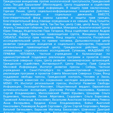
Гражданская инициатива против экологической преступности, Гражданский
Союз, "Хасдей Ерушалаим" (Милосердие), Центр поддержки и содействия
развитию средств массовой информации, В защиту прав заключенных,
Горячая Линия, Центр социально-информационных инициатив Действие,
Институт глобализации и социальных движений, ВМЕСТЕ,
Благотворительный фонд охраны здоровья и защиты прав граждан,
Благотворительный фонд помощи осужденным и их семьям, Фонд Тольятти,
Новое время, Серебряная тайга, Так-Так-Так, центр Сова, центр Анна, Проект
Апрель, Самарская губерния, Эра здоровья, Мемориал, Аналитический Центр
Юрия Левады, Издательство Парк Гагарина, Фонд содействия имени Андрея
Рылькова, Сфера, Уральская правозащитная группа, Женщины Евразии,
СИБАЛЬТ, Институт прав человека, Фонд защиты гласности, Российский
исследовательский центр по правам человека, Дальневосточный центр
развития гражданских инициатив и социального партнерства, Пермский
региональный правозащитный центр, Гражданское действие, Центр
независимых социологических исследований, Сутяжник, АКАДЕМИЯ ПО
ПРАВАМ ЧЕЛОВЕКА, Частное учреждение в Калининграде по
административной поддержке реализации программ и проектов Совета
Министров северных стран, Центр развития некоммерческих организаций,
Гражданское содействие, Интернешнл-Р, Центр Защиты Прав Средств
Массовой Информации, Институт развития прессы - Сибирь, Частное
учреждение в Санкт-Петербурге по административной поддержке
реализации программ и проектов Совета Министров Северных Стран, Фонд
поддержки свободы прессы, Гражданский контроль, Человек и Закон,
Общественная комиссия по сохранению наследия академика Сахарова,
МЕМО. РУ, Институт региональной прессы, Институт Развития Свободы
Информации, Экозащита!-Женсовет, Общественный вердикт, Евразийская
антимонопольная ассоциация, Дзугкоева Регина Николаевна, Кривенко
Сергей Владимирович, Милославский Павел Юрьевич, Шнырова Ольга
Вадимовна, Чанышева Лилия Айратовна, Сидорович Ольга Борисовна,
Туровский Александр Алексеевич, Васильева Анастасия Евгеньевна, Ривина
Анна Валерьевна, Бурдина Юлия Владимировна, Бойко Анатолий
Николаевич, Пивоваров Андрей Сергеевич, Дугин Сергей Георгиевич, Аверин
Виталий Евгеньевич, Барахоев Магомед Бекханович, Шевченко Дмитрий
Александрович, Шарипков Олег Викторович, Мошель Ирина Ароновна,