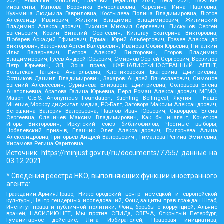
2021, Ромашки монолит, Главный редактор 2021, Вега 2021, Важные
иноагенты, Каткова Вероника Вячеславовна, Карезина Инна Павловна,
Кузьмина Людмила Гавриловна, Костылева Полина Владимировна, Лютов
Александр Иванович, Жилкин Владимир Владимирович, Жилинский
Владимир Александрович, Тихонов Михаил Сергеевич, Пискунов Сергей
Евгеньевич, Ковин Виталий Сергеевич, Кильтау Екатерина Викторовна,
Любарев Аркадий Ефимович, Гурман Юрий Альбертович, Грезев Александр
Викторович, Важенков Артем Валерьевич, Иванова София Юрьевна, Пигалкин
Илья Валерьевич, Петров Алексей Викторович, Егоров Владимир
Владимирович, Гусев Андрей Юрьевич, Смирнов Сергей Сергеевич, Верзилов
Петр Юрьевич, ЗП, Зона права, ЖУРНАЛИСТ-ИНОСТРАННЫЙ АГЕНТ,
Вольтская Татьяна Анатольевна, Клепиковская Екатерина Дмитриевна,
Сотников Даниил Владимирович, Захаров Андрей Вячеславович, Симонов
Евгений Алексеевич, Сурначева Елизавета Дмитриевна, Соловьева Елена
Анатольевна, Арапова Галина Юрьевна, Перл Роман Александрович, МЕМО,
Mason G.E.S. Anonymous Foundation, Stichting Bellingcat, Якутия – Наше
Мнение, Москоу диджитал медиа, РС-Балт, Заговора Максим Александрович,
Ветошкина Валерия Валерьевна, Павлов Иван Юрьевич, Скворцова Елена
Сергеевна, Оленичев Максим Владимирович, Как бы инагент, Кочетков
Игорь Викторович, Иркутский союз библиофилов, Честные выборы,
Нобелевский призыв, Еланчик Олег Александрович, Григорьева Алина
Александровна, Григорьев Андрей Валерьевич , Гималова Регина Эмилевна,
Хисамова Регина Фаритовна
Источник:
https://minjust.gov.ru/ru/documents/7755/
данные на
03.12.2021
* Сведения реестра НКО, выполняющих функции иностранного
агента:
Гражданин.Армия.Право, Нижегородский центр немецкой и европейской
культуры, Центр гендерных исследований, Фонд защиты прав граждан Штаб,
Институт права и публичной политики, Фонд борьбы с коррупцией, Альянс
врачей, НАСИЛИЮ.НЕТ, Мы против СПИДа, СВЕЧА, Открытый Петербург,
Гуманитарное действие, Лига Избирателей, Правовая инициатива,