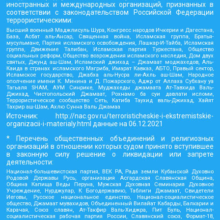
иностранных и международных организаций, признанных в
соответствии с законодательством Российской Федерации
террористическими:
Высший военный Маджлисуль Шура, Конгресс народов Ичкерии и Дагестана,
База, Асбат аль-Ансар, Священная война, Исламская группа, Братья-
мусульмане, Партия исламского освобождения, Лашкар-И-Тайба, Исламская
группа, Движение Талибан, Исламская партия Туркестана, Общество
социальных реформ, Общество возрождения исламского наследия, Дом двух
святых, Джунд аш-Шам, Исламский джихад – Джамаат моджахедов, Аль-
Каида в странах исламского Магриба, Имарат Кавказ, АБТО, Правый сектор,
Исламское государство, Джабха аль-Нусра ли-Ахль аш-Шам, Народное
ополчение имени К. Минина и Д. Пожарского, Аджр от Аллаха Субхану уа
Тагьаля SHAM, АУМ Синрике, Муджахеды джамаата Ат-Тавхида Валь-
Джихад, Чистопольский Джамаат, Рохнамо ба суи давлати исломи,
Террористическое сообщество Сеть, Катиба Таухид валь-Джихад, Хайят
Тахрир аш-Шам, Ахлю Сунна Валь Джамаа
Источник:
http://nac.gov.ru/terroristicheskie-i-ekstremistskie-
organizacii-i-materialy.html
данные на
06.12.2021
* Перечень общественных объединений и религиозных
организаций в отношении которых судом принято вступившее
в законную силу решение о ликвидации или запрете
деятельности:
Национал-большевистская партия, ВЕК РА, Рада земли Кубанской Духовно
Родовой Державы Русь, организация Асгардская Славянская Община,
Община Капища Веды Перуна, Мужская Духовная Семинария Духовное
Учреждение, Нурджулар, К Богодержавию, Таблиги Джамаат, Свидетели
Иеговы, Русское национальное единство, Национал-социалистическое
общество, Джамаат мувахидов, Объединенный Вилайат Кабарды, Балкарии и
Карачая, Союз славян, Ат-Такфир Валь-Хиджра, Пит Буль, Национал-
социалистическая рабочая партия России, Славянский союз, Формат-18,