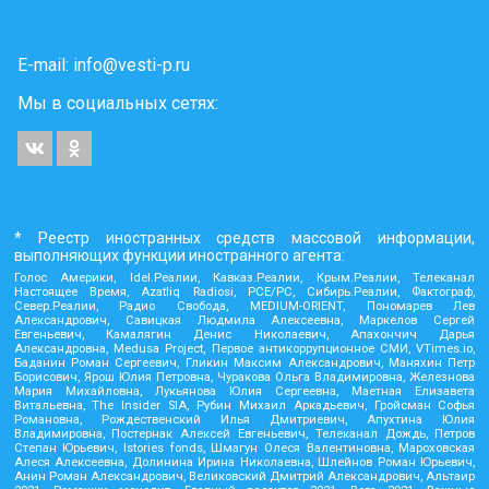
E-mail:
info@vesti-p.ru
Мы в социальных сетях:
* Реестр иностранных средств массовой информации,
выполняющих функции иностранного агента:
Голос Америки, Idel.Реалии, Кавказ.Реалии, Крым.Реалии, Телеканал
Настоящее Время, Azatliq Radiosi, PCE/PC, Сибирь.Реалии, Фактограф,
Север.Реалии, Радио Свобода, MEDIUM-ORIENT, Пономарев Лев
Александрович, Савицкая Людмила Алексеевна, Маркелов Сергей
Евгеньевич, Камалягин Денис Николаевич, Апахончич Дарья
Александровна, Medusa Project, Первое антикоррупционное СМИ, VTimes.io,
Баданин Роман Сергеевич, Гликин Максим Александрович, Маняхин Петр
Борисович, Ярош Юлия Петровна, Чуракова Ольга Владимировна, Железнова
Мария Михайловна, Лукьянова Юлия Сергеевна, Маетная Елизавета
Витальевна, The Insider SIA, Рубин Михаил Аркадьевич, Гройсман Софья
Романовна, Рождественский Илья Дмитриевич, Апухтина Юлия
Владимировна, Постернак Алексей Евгеньевич, Телеканал Дождь, Петров
Степан Юрьевич, Istories fonds, Шмагун Олеся Валентиновна, Мароховская
Алеся Алексеевна, Долинина Ирина Николаевна, Шлейнов Роман Юрьевич,
Анин Роман Александрович, Великовский Дмитрий Александрович, Альтаир