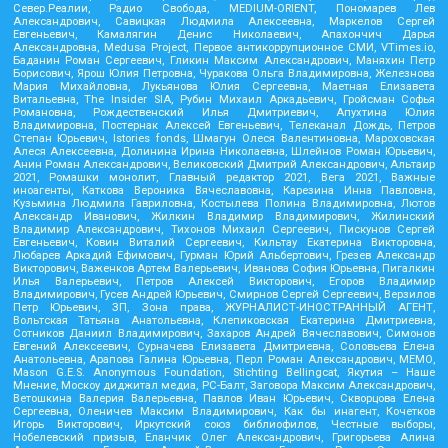
Север.Реалии, Радио Свобода, MEDIUM-ORIENT, Пономарев Лев
Александрович, Савицкая Людмила Алексеевна, Маркелов Сергей
Евгеньевич, Камалягин Денис Николаевич, Апахончич Дарья
Александровна, Medusa Project, Первое антикоррупционное СМИ, VTimes.io,
Баданин Роман Сергеевич, Гликин Максим Александрович, Маняхин Петр
Борисович, Ярош Юлия Петровна, Чуракова Ольга Владимировна, Железнова
Мария Михайловна, Лукьянова Юлия Сергеевна, Маетная Елизавета
Витальевна, The Insider SIA, Рубин Михаил Аркадьевич, Гройсман Софья
Романовна, Рождественский Илья Дмитриевич, Апухтина Юлия
Владимировна, Постернак Алексей Евгеньевич, Телеканал Дождь, Петров
Степан Юрьевич, Istories fonds, Шмагун Олеся Валентиновна, Мароховская
Алеся Алексеевна, Долинина Ирина Николаевна, Шлейнов Роман Юрьевич,
Анин Роман Александрович, Великовский Дмитрий Александрович, Альтаир
2021, Ромашки монолит, Главный редактор 2021, Вега 2021, Важные
иноагенты, Каткова Вероника Вячеславовна, Карезина Инна Павловна,
Кузьмина Людмила Гавриловна, Костылева Полина Владимировна, Лютов
Александр Иванович, Жилкин Владимир Владимирович, Жилинский
Владимир Александрович, Тихонов Михаил Сергеевич, Пискунов Сергей
Евгеньевич, Ковин Виталий Сергеевич, Кильтау Екатерина Викторовна,
Любарев Аркадий Ефимович, Гурман Юрий Альбертович, Грезев Александр
Викторович, Важенков Артем Валерьевич, Иванова София Юрьевна, Пигалкин
Илья Валерьевич, Петров Алексей Викторович, Егоров Владимир
Владимирович, Гусев Андрей Юрьевич, Смирнов Сергей Сергеевич, Верзилов
Петр Юрьевич, ЗП, Зона права, ЖУРНАЛИСТ-ИНОСТРАННЫЙ АГЕНТ,
Вольтская Татьяна Анатольевна, Клепиковская Екатерина Дмитриевна,
Сотников Даниил Владимирович, Захаров Андрей Вячеславович, Симонов
Евгений Алексеевич, Сурначева Елизавета Дмитриевна, Соловьева Елена
Анатольевна, Арапова Галина Юрьевна, Перл Роман Александрович, МЕМО,
Mason G.E.S. Anonymous Foundation, Stichting Bellingcat, Якутия – Наше
Мнение, Москоу диджитал медиа, РС-Балт, Заговора Максим Александрович,
Ветошкина Валерия Валерьевна, Павлов Иван Юрьевич, Скворцова Елена
Сергеевна, Оленичев Максим Владимирович, Как бы инагент, Кочетков
Игорь Викторович, Иркутский союз библиофилов, Честные выборы,
Нобелевский призыв, Еланчик Олег Александрович, Григорьева Алина