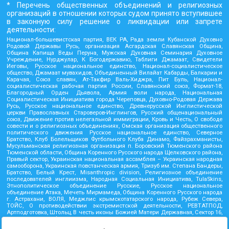
* Перечень общественных объединений и религиозных
организаций в отношении которых судом принято вступившее
в законную силу решение о ликвидации или запрете
деятельности:
Национал-большевистская партия, ВЕК РА, Рада земли Кубанской Духовно
Родовой Державы Русь, организация Асгардская Славянская Община,
Община Капища Веды Перуна, Мужская Духовная Семинария Духовное
Учреждение, Нурджулар, К Богодержавию, Таблиги Джамаат, Свидетели
Иеговы, Русское национальное единство, Национал-социалистическое
общество, Джамаат мувахидов, Объединенный Вилайат Кабарды, Балкарии и
Карачая, Союз славян, Ат-Такфир Валь-Хиджра, Пит Буль, Национал-
социалистическая рабочая партия России, Славянский союз, Формат-18,
Благородный Орден Дьявола, Армия воли народа, Национальная
Социалистическая Инициатива города Череповца, Духовно-Родовая Держава
Русь, Русское национальное единство, Древнерусской Инглистической
церкви Православных Староверов-Инглингов, Русский общенациональный
союз, Движение против нелегальной иммиграции, Кровь и Честь, О свободе
совести и о религиозных объединениях, Омская организация общественного
политического движения Русское национальное единство, Северное
Братство, Клуб Болельщиков Футбольного Клуба Динамо, Файзрахманисты,
Мусульманская религиозная организация п. Боровский Тюменского района
Тюменской области, Община Коренного Русского народа Щелковского района,
Правый сектор, Украинская национальная ассамблея – Украинская народная
самооборона, Украинская повстанческая армия, Тризуб им. Степана Бандеры,
Братство, Белый Крест, Misanthropic division, Религиозное объединение
последователей инглиизма, Народная Социальная Инициатива, TulaSkins,
Этнополитическое объединение Русские, Русское национальное
объединение Атака, Мечеть Мирмамеда, Община Коренного Русского народа
г. Астрахани, ВОЛЯ, Меджлис крымскотатарского народа, Рубеж Севера,
ТОЙС, О противодействии экстремистской деятельности, РЕВТАТПОД,
Артподготовка, Штольц, В честь иконы Божией Матери Державная, Сектор 16,
Независимость, Фирма, Молодежная правозащитная группа МПГ, Курсом
Правды и Единения, Каракольская инициативная группа, Автоград Крю, Союз