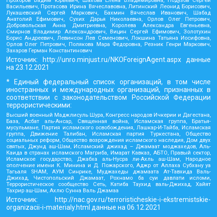
Прохоров Вадим Юрьевич, Шахова Елена Владимировна, Подузов Сергей
Васильевич, Протасова Ирина Вячеславовна, Литинский Леонид Борисович,
Лукашевский Сергей Маркович, Бахмин Вячеслав Иванович, Шабад
Анатолий Ефимович, Сухих Дарья Николаевна, Орлов Олег Петрович,
Добровольская Анна Дмитриевна, Королева Александра Евгеньевна,
Смирнов Владимир Александрович, Вицин Сергей Ефимович, Золотухин
Борис Андреевич, Левинсон Лев Семенович, Локшина Татьяна Иосифовна,
Орлов Олег Петрович, Полякова Мара Федоровна, Резник Генри Маркович,
Захаров Герман Константинович
Источник:
http://unro.minjust.ru/NKOForeignAgent.aspx
данные
на
23.12.2021
* Единый федеральный список организаций, в том числе
иностранных и международных организаций, признанных в
соответствии с законодательством Российской Федерации
террористическими:
Высший военный Маджлисуль Шура, Конгресс народов Ичкерии и Дагестана,
База, Асбат аль-Ансар, Священная война, Исламская группа, Братья-
мусульмане, Партия исламского освобождения, Лашкар-И-Тайба, Исламская
группа, Движение Талибан, Исламская партия Туркестана, Общество
социальных реформ, Общество возрождения исламского наследия, Дом двух
святых, Джунд аш-Шам, Исламский джихад – Джамаат моджахедов, Аль-
Каида в странах исламского Магриба, Имарат Кавказ, АБТО, Правый сектор,
Исламское государство, Джабха аль-Нусра ли-Ахль аш-Шам, Народное
ополчение имени К. Минина и Д. Пожарского, Аджр от Аллаха Субхану уа
Тагьаля SHAM, АУМ Синрике, Муджахеды джамаата Ат-Тавхида Валь-
Джихад, Чистопольский Джамаат, Рохнамо ба суи давлати исломи,
Террористическое сообщество Сеть, Катиба Таухид валь-Джихад, Хайят
Тахрир аш-Шам, Ахлю Сунна Валь Джамаа
Источник:
http://nac.gov.ru/terroristicheskie-i-ekstremistskie-
organizacii-i-materialy.html
данные на
06.12.2021