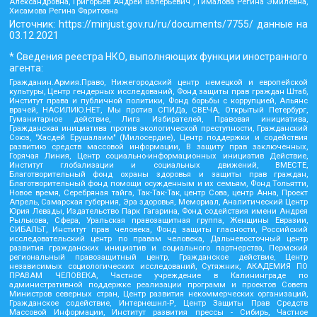
Александровна, Григорьев Андрей Валерьевич , Гималова Регина Эмилевна,
Хисамова Регина Фаритовна
Источник:
https://minjust.gov.ru/ru/documents/7755/
данные на
03.12.2021
* Сведения реестра НКО, выполняющих функции иностранного
агента:
Гражданин.Армия.Право, Нижегородский центр немецкой и европейской
культуры, Центр гендерных исследований, Фонд защиты прав граждан Штаб,
Институт права и публичной политики, Фонд борьбы с коррупцией, Альянс
врачей, НАСИЛИЮ.НЕТ, Мы против СПИДа, СВЕЧА, Открытый Петербург,
Гуманитарное действие, Лига Избирателей, Правовая инициатива,
Гражданская инициатива против экологической преступности, Гражданский
Союз, "Хасдей Ерушалаим" (Милосердие), Центр поддержки и содействия
развитию средств массовой информации, В защиту прав заключенных,
Горячая Линия, Центр социально-информационных инициатив Действие,
Институт глобализации и социальных движений, ВМЕСТЕ,
Благотворительный фонд охраны здоровья и защиты прав граждан,
Благотворительный фонд помощи осужденным и их семьям, Фонд Тольятти,
Новое время, Серебряная тайга, Так-Так-Так, центр Сова, центр Анна, Проект
Апрель, Самарская губерния, Эра здоровья, Мемориал, Аналитический Центр
Юрия Левады, Издательство Парк Гагарина, Фонд содействия имени Андрея
Рылькова, Сфера, Уральская правозащитная группа, Женщины Евразии,
СИБАЛЬТ, Институт прав человека, Фонд защиты гласности, Российский
исследовательский центр по правам человека, Дальневосточный центр
развития гражданских инициатив и социального партнерства, Пермский
региональный правозащитный центр, Гражданское действие, Центр
независимых социологических исследований, Сутяжник, АКАДЕМИЯ ПО
ПРАВАМ ЧЕЛОВЕКА, Частное учреждение в Калининграде по
административной поддержке реализации программ и проектов Совета
Министров северных стран, Центр развития некоммерческих организаций,
Гражданское содействие, Интернешнл-Р, Центр Защиты Прав Средств
Массовой Информации, Институт развития прессы - Сибирь, Частное