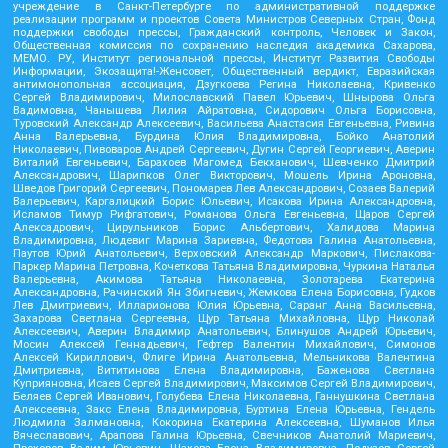
учреждение в Санкт-Петербурге по административной поддержке
реализации программ и проектов Совета Министров Северных Стран, Фонд
поддержки свободы прессы, Гражданский контроль, Человек и Закон,
Общественная комиссия по сохранению наследия академика Сахарова,
МЕМО. РУ, Институт региональной прессы, Институт Развития Свободы
Информации, Экозащита!-Женсовет, Общественный вердикт, Евразийская
антимонопольная ассоциация, Дзугкоева Регина Николаевна, Кривенко
Сергей Владимирович, Милославский Павел Юрьевич, Шнырова Ольга
Вадимовна, Чанышева Лилия Айратовна, Сидорович Ольга Борисовна,
Туровский Александр Алексеевич, Васильева Анастасия Евгеньевна, Ривина
Анна Валерьевна, Бурдина Юлия Владимировна, Бойко Анатолий
Николаевич, Пивоваров Андрей Сергеевич, Дугин Сергей Георгиевич, Аверин
Виталий Евгеньевич, Барахоев Магомед Бекханович, Шевченко Дмитрий
Александрович, Шарипков Олег Викторович, Мошель Ирина Ароновна,
Шведов Григорий Сергеевич, Пономарев Лев Александрович, Созаев Валерий
Валерьевич, Каргалицкий Борис Юльевич, Исакова Ирина Александровна,
Исламов Тимур Рифгатович, Романова Ольга Евгеньевна, Щаров Сергей
Алексадрович, Цирульников Борис Альбертович, Халидова Марина
Владимировна, Людевиг Марина Зариевна, Федотова Галина Анатольевна,
Паутов Юрий Анатольевич, Верховский Александр Маркович, Пислакова-
Паркер Марина Петровна, Кочеткова Татьяна Владимировна, Чуркина Наталья
Валерьевна, Акимова Татьяна Николаевна, Золотарева Екатерина
Александровна, Рачинский Ян Збигневич, Жемкова Елена Борисовна, Гудков
Лев Дмитриевич, Илларионова Юлия Юрьевна, Саранг Анна Васильевна,
Захарова Светлана Сергеевна, Щур Татьяна Михайловна, Щур Николай
Алексеевич, Аверин Владимир Анатольевич, Блинушов Андрей Юрьевич,
Мосин Алексей Геннадьевич, Гефтер Валентин Михайлович, Симонов
Алексей Кириллович, Флиге Ирина Анатольевна, Мельникова Валентина
Дмитриевна, Вититинова Елена Владимировна, Баженова Светлана
Куприяновна, Исаев Сергей Владимирович, Максимов Сергей Владимирович,
Беляев Сергей Иванович, Голубева Елена Николаевна, Ганнушкина Светлана
Алексеевна, Закс Елена Владимировна, Буртина Елена Юрьевна, Гендель
Людмила Залмановна, Кокорина Екатерина Алексеевна, Шуманов Илья
Вячеславович, Арапова Галина Юрьевна, Свечников Анатолий Мариевич,