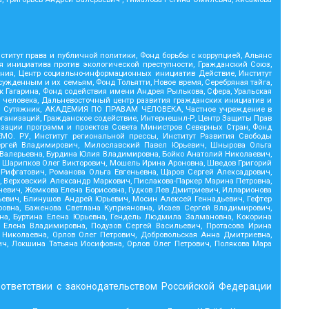
титут права и публичной политики, Фонд борьбы с коррупцией, Альянс
я инициатива против экологической преступности, Гражданский Союз,
иния, Центр социально-информационных инициатив Действие, Институт
жденным и их семьям, Фонд Тольятти, Новое время, Серебряная тайга,
рк Гагарина, Фонд содействия имени Андрея Рылькова, Сфера, Уральская
м человека, Дальневосточный центр развития гражданских инициатив и
ий, Сутяжник, АКАДЕМИЯ ПО ПРАВАМ ЧЕЛОВЕКА, Частное учреждение в
ганизаций, Гражданское содействие, Интернешнл-Р, Центр Защиты Прав
изации программ и проектов Совета Министров Северных Стран, Фонд
МО. РУ, Институт региональной прессы, Институт Развития Свободы
 Сергей Владимирович, Милославский Павел Юрьевич, Шнырова Ольга
 Валерьевна, Бурдина Юлия Владимировна, Бойко Анатолий Николаевич,
, Шарипков Олег Викторович, Мошель Ирина Ароновна, Шведов Григорий
Рифгатович, Романова Ольга Евгеньевна, Щаров Сергей Алексадрович,
, Верховский Александр Маркович, Пислакова-Паркер Марина Петровна,
гневич, Жемкова Елена Борисовна, Гудков Лев Дмитриевич, Илларионова
ьевич, Блинушов Андрей Юрьевич, Мосин Алексей Геннадьевич, Гефтер
овна, Баженова Светлана Куприяновна, Исаев Сергей Владимирович,
на, Буртина Елена Юрьевна, Гендель Людмила Залмановна, Кокорина
 Елена Владимировна, Подузов Сергей Васильевич, Протасова Ирина
Николаевна, Орлов Олег Петрович, Добровольская Анна Дмитриевна,
ч, Локшина Татьяна Иосифовна, Орлов Олег Петрович, Полякова Мара
оответствии с законодательством Российской Федерации