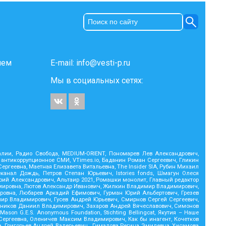
ием
E-mail:
info@vesti-p.ru
Мы в социальных сетях:
Реалии, Радио Свобода, MEDIUM-ORIENT, Пономарев Лев Александрович,
 антикоррупционное СМИ, VTimes.io, Баданин Роман Сергеевич, Гликин
геевна, Маетная Елизавета Витальевна, The Insider SIA, Рубин Михаил
анал Дождь, Петров Степан Юрьевич, Istories fonds, Шмагун Олеся
ий Александрович, Альтаир 2021, Ромашки монолит, Главный редактор
димировна, Лютов Александр Иванович, Жилкин Владимир Владимирович,
ровна, Любарев Аркадий Ефимович, Гурман Юрий Альбертович, Грезев
мир Владимирович, Гусев Андрей Юрьевич, Смирнов Сергей Сергеевич,
тников Даниил Владимирович, Захаров Андрей Вячеславович, Симонов
on G.E.S. Anonymous Foundation, Stichting Bellingcat, Якутия – Наше
Сергеевна, Оленичев Максим Владимирович, Как бы инагент, Кочетков
, Григорьев Андрей Валерьевич , Гималова Регина Эмилевна, Хисамова