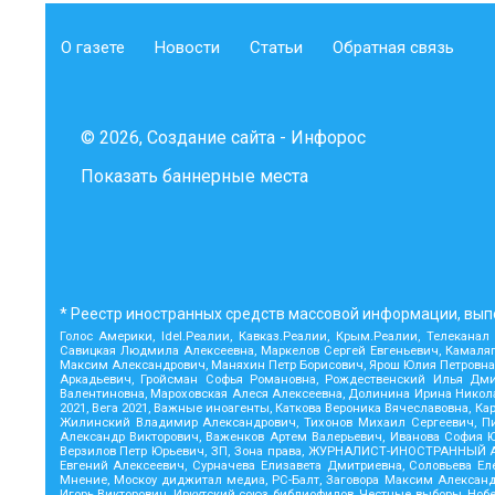
О газете
Новости
Статьи
Обратная связь
© 2026, Создание сайта - Инфорос
Показать баннерные места
* Реестр иностранных средств массовой информации, вып
Голос Америки, Idel.Реалии, Кавказ.Реалии, Крым.Реалии, Телеканал
Савицкая Людмила Алексеевна, Маркелов Сергей Евгеньевич, Камаляги
Максим Александрович, Маняхин Петр Борисович, Ярош Юлия Петровна, 
Аркадьевич, Гройсман Софья Романовна, Рождественский Илья Дмит
Валентиновна, Мароховская Алеся Алексеевна, Долинина Ирина Никол
2021, Вега 2021, Важные иноагенты, Каткова Вероника Вячеславовна,
Жилинский Владимир Александрович, Тихонов Михаил Сергеевич, Пис
Александр Викторович, Важенков Артем Валерьевич, Иванова София Ю
Верзилов Петр Юрьевич, ЗП, Зона права, ЖУРНАЛИСТ-ИНОСТРАННЫЙ АГ
Евгений Алексеевич, Сурначева Елизавета Дмитриевна, Соловьева Елен
Мнение, Москоу диджитал медиа, РС-Балт, Заговора Максим Александ
Игорь Викторович, Иркутский союз библиофилов, Честные выборы, Ноб