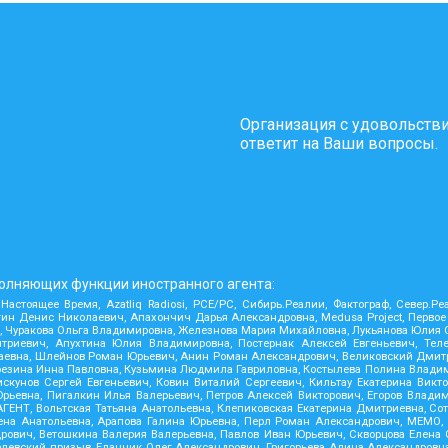
Организация с удовольств
ответит на Ваши вопросы.
олняющих функции иностранного агента:
 Настоящее Время, Azatliq Radiosi, PCE/PC, Сибирь.Реалии, Фактограф, Север.
н Денис Николаевич, Апахончич Дарья Александровна, Medusa Project, Первое
Чуракова Ольга Владимировна, Железнова Мария Михайловна, Лукьянова Юлия Сер
риевич, Апухтина Юлия Владимировна, Постернак Алексей Евгеньевич, Телек
аевна, Шлейнов Роман Юрьевич, Анин Роман Александрович, Великовский Дмитр
 Карезина Инна Павловна, Кузьмина Людмила Гавриловна, Костылева Полина Вла
кунов Сергей Евгеньевич, Ковин Виталий Сергеевич, Кильтау Екатерина Викто
рьевна, Пигалкин Илья Валерьевич, Петров Алексей Викторович, Егоров Влади
ЕНТ, Вольтская Татьяна Анатольевна, Клепиковская Екатерина Дмитриевна, Со
а Анатольевна, Арапова Галина Юрьевна, Перл Роман Александрович, МЕМО, Mas
рович, Ветошкина Валерия Валерьевна, Павлов Иван Юрьевич, Скворцова Елена 
елевский призыв, Еланчик Олег Александрович, Григорьева Алина Александровна