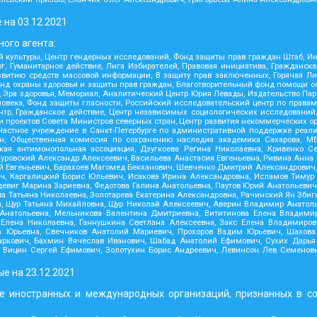
 на
03.12.2021
ого агента:
 культуры, Центр гендерных исследований, Фонд защиты прав граждан Штаб, Инс
 Гуманитарное действие, Лига Избирателей, Правовая инициатива, Гражданска
звитию средств массовой информации, В защиту прав заключенных, Горячая Л
д охраны здоровья и защиты прав граждан, Благотворительный фонд помощи осу
ния, Эра здоровья, Мемориал, Аналитический Центр Юрия Левады, Издательство Па
овека, Фонд защиты гласности, Российский исследовательский центр по права
ентр, Гражданское действие, Центр независимых социологических исследован
проектов Совета Министров северных стран, Центр развития некоммерческих ор
 Частное учреждение в Санкт-Петербурге по административной поддержке реал
н, Общественная комиссия по сохранению наследия академика Сахарова, МЕ
ская антимонопольная ассоциация, Дзугкоева Регина Николаевна, Кривенко
уровский Александр Алексеевич, Васильева Анастасия Евгеньевна, Ривина Анна
ий Евгеньевич, Барахоев Магомед Бекханович, Шевченко Дмитрий Александрович
ч, Каргалицкий Борис Юльевич, Исакова Ирина Александровна, Исламов Тимур 
виг Марина Зариевна, Федотова Галина Анатольевна, Паутов Юрий Анатольевич
а Татьяна Николаевна, Золотарева Екатерина Александровна, Рачинский Ян Зби
а, Щур Татьяна Михайловна, Щур Николай Алексеевич, Аверин Владимир Анатол
натольевна, Мельникова Валентина Дмитриевна, Вититинова Елена Владимир
 Елена Николаевна, Ганнушкина Светлана Алексеевна, Закс Елена Владимиров
а Юрьевна, Свечников Анатолий Мариевич, Прохоров Вадим Юрьевич, Шахова
аркович, Бахмин Вячеслав Иванович, Шабад Анатолий Ефимович, Сухих Дарья 
 Вицин Сергей Ефимович, Золотухин Борис Андреевич, Левинсон Лев Семенови
ые на
23.12.2021
е иностранных и международных организаций, признанных в с