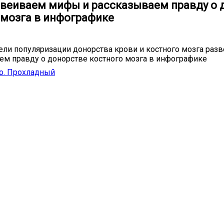
звеиваем мифы и рассказываем правду о 
мозга в инфографике ️
ели популяризации донорства крови и костного мозга ра
ем правду о донорстве костного мозга в инфографике ️
.о. Прохладный