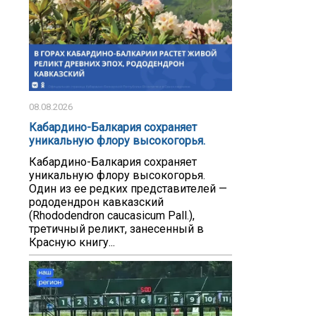
08.08.2026
Кабардино-Балкария сохраняет
уникальную флору высокогорья.
Кабардино-Балкария сохраняет
уникальную флору высокогорья.
Один из ее редких представителей —
рододендрон кавказский
(Rhododendron caucasicum Pall.),
третичный реликт, занесенный в
Красную книгу...