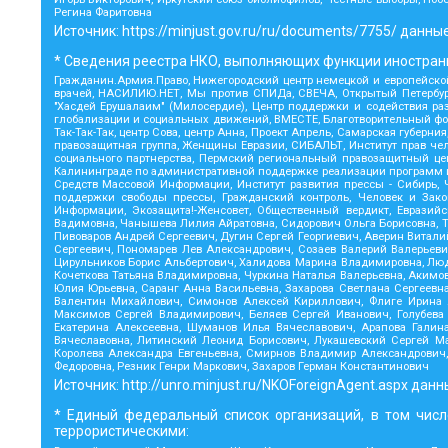
Регина Фаритовна
Источник:
https://minjust.gov.ru/ru/documents/7755/
данные
* Сведения реестра НКО, выполняющих функции иностранн
Гражданин.Армия.Право, Нижегородский центр немецкой и европейской
врачей, НАСИЛИЮ.НЕТ, Мы против СПИДа, СВЕЧА, Открытый Петербург,
"Хасдей Ерушалаим" (Милосердие), Центр поддержки и содействия ра
глобализации и социальных движений, ВМЕСТЕ, Благотворительный фон
Так-Так-Так, центр Сова, центр Анна, Проект Апрель, Самарская губер
правозащитная группа, Женщины Евразии, СИБАЛЬТ, Институт прав чел
социального партнерства, Пермский региональный правозащитный ц
Калининграде по административной поддержке реализации программ и 
Средств Массовой Информации, Институт развития прессы - Сибирь,
поддержки свободы прессы, Гражданский контроль, Человек и Зако
Информации, Экозащита!-Женсовет, Общественный вердикт, Евразий
Вадимовна, Чанышева Лилия Айратовна, Сидорович Ольга Борисовна, Т
Пивоваров Андрей Сергеевич, Дугин Сергей Георгиевич, Аверин Витал
Сергеевич, Пономарев Лев Александрович, Созаев Валерий Валерьеви
Цирульников Борис Альбертович, Халидова Марина Владимировна, Люде
Кочеткова Татьяна Владимировна, Чуркина Наталья Валерьевна, Акимов
Юлия Юрьевна, Саранг Анна Васильевна, Захарова Светлана Сергеевн
Валентин Михайлович, Симонов Алексей Кириллович, Флиге Ирина А
Максимов Сергей Владимирович, Беляев Сергей Иванович, Голубева
Екатерина Алексеевна, Шуманов Илья Вячеславович, Арапова Галин
Вячеславовна, Литинский Леонид Борисович, Лукашевский Сергей М
Королева Александра Евгеньевна, Смирнов Владимир Александрович,
Федоровна, Резник Генри Маркович, Захаров Герман Константинович
Источник:
http://unro.minjust.ru/NKOForeignAgent.aspx
данн
* Единый федеральный список организаций, в том числ
террористическими: