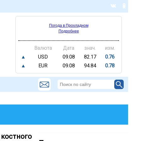
Погода в Прохладном
Подробнее
Валюта
Дата
знач.
изм.
▲
USD
09.08
82.17
0.76
▲
EUR
09.08
94.84
0.78
 костного