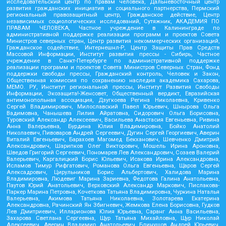
исследовательский центр по правам человека, Дальневосточный центр
развития гражданских инициатив и социального партнерства, Пермский
региональный правозащитный центр, Гражданское действие, Центр
независимых социологических исследований, Сутяжник, АКАДЕМИЯ ПО
ПРАВАМ ЧЕЛОВЕКА, Частное учреждение в Калининграде по
административной поддержке реализации программ и проектов Совета
Министров северных стран, Центр развития некоммерческих организаций,
Гражданское содействие, Интернешнл-Р, Центр Защиты Прав Средств
Массовой Информации, Институт развития прессы - Сибирь, Частное
учреждение в Санкт-Петербурге по административной поддержке
реализации программ и проектов Совета Министров Северных Стран, Фонд
поддержки свободы прессы, Гражданский контроль, Человек и Закон,
Общественная комиссия по сохранению наследия академика Сахарова,
МЕМО. РУ, Институт региональной прессы, Институт Развития Свободы
Информации, Экозащита!-Женсовет, Общественный вердикт, Евразийская
антимонопольная ассоциация, Дзугкоева Регина Николаевна, Кривенко
Сергей Владимирович, Милославский Павел Юрьевич, Шнырова Ольга
Вадимовна, Чанышева Лилия Айратовна, Сидорович Ольга Борисовна,
Туровский Александр Алексеевич, Васильева Анастасия Евгеньевна, Ривина
Анна Валерьевна, Бурдина Юлия Владимировна, Бойко Анатолий
Николаевич, Пивоваров Андрей Сергеевич, Дугин Сергей Георгиевич, Аверин
Виталий Евгеньевич, Барахоев Магомед Бекханович, Шевченко Дмитрий
Александрович, Шарипков Олег Викторович, Мошель Ирина Ароновна,
Шведов Григорий Сергеевич, Пономарев Лев Александрович, Созаев Валерий
Валерьевич, Каргалицкий Борис Юльевич, Исакова Ирина Александровна,
Исламов Тимур Рифгатович, Романова Ольга Евгеньевна, Щаров Сергей
Алексадрович, Цирульников Борис Альбертович, Халидова Марина
Владимировна, Людевиг Марина Зариевна, Федотова Галина Анатольевна,
Паутов Юрий Анатольевич, Верховский Александр Маркович, Пислакова-
Паркер Марина Петровна, Кочеткова Татьяна Владимировна, Чуркина Наталья
Валерьевна, Акимова Татьяна Николаевна, Золотарева Екатерина
Александровна, Рачинский Ян Збигневич, Жемкова Елена Борисовна, Гудков
Лев Дмитриевич, Илларионова Юлия Юрьевна, Саранг Анна Васильевна,
Захарова Светлана Сергеевна, Щур Татьяна Михайловна, Щур Николай
Алексеевич, Аверин Владимир Анатольевич, Блинушов Андрей Юрьевич,