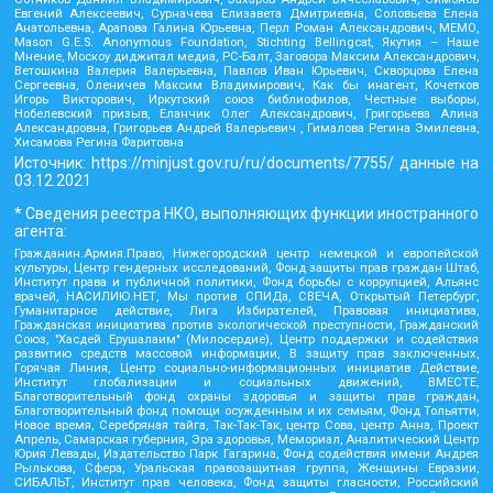
Евгений Алексеевич, Сурначева Елизавета Дмитриевна, Соловьева Елена
Анатольевна, Арапова Галина Юрьевна, Перл Роман Александрович, МЕМО,
Mason G.E.S. Anonymous Foundation, Stichting Bellingcat, Якутия – Наше
Мнение, Москоу диджитал медиа, РС-Балт, Заговора Максим Александрович,
Ветошкина Валерия Валерьевна, Павлов Иван Юрьевич, Скворцова Елена
Сергеевна, Оленичев Максим Владимирович, Как бы инагент, Кочетков
Игорь Викторович, Иркутский союз библиофилов, Честные выборы,
Нобелевский призыв, Еланчик Олег Александрович, Григорьева Алина
Александровна, Григорьев Андрей Валерьевич , Гималова Регина Эмилевна,
Хисамова Регина Фаритовна
Источник:
https://minjust.gov.ru/ru/documents/7755/
данные на
03.12.2021
* Сведения реестра НКО, выполняющих функции иностранного
агента:
Гражданин.Армия.Право, Нижегородский центр немецкой и европейской
культуры, Центр гендерных исследований, Фонд защиты прав граждан Штаб,
Институт права и публичной политики, Фонд борьбы с коррупцией, Альянс
врачей, НАСИЛИЮ.НЕТ, Мы против СПИДа, СВЕЧА, Открытый Петербург,
Гуманитарное действие, Лига Избирателей, Правовая инициатива,
Гражданская инициатива против экологической преступности, Гражданский
Союз, "Хасдей Ерушалаим" (Милосердие), Центр поддержки и содействия
развитию средств массовой информации, В защиту прав заключенных,
Горячая Линия, Центр социально-информационных инициатив Действие,
Институт глобализации и социальных движений, ВМЕСТЕ,
Благотворительный фонд охраны здоровья и защиты прав граждан,
Благотворительный фонд помощи осужденным и их семьям, Фонд Тольятти,
Новое время, Серебряная тайга, Так-Так-Так, центр Сова, центр Анна, Проект
Апрель, Самарская губерния, Эра здоровья, Мемориал, Аналитический Центр
Юрия Левады, Издательство Парк Гагарина, Фонд содействия имени Андрея
Рылькова, Сфера, Уральская правозащитная группа, Женщины Евразии,
СИБАЛЬТ, Институт прав человека, Фонд защиты гласности, Российский