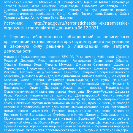
ополчение имени К. Минина и Д. Пожарского, Аджр от Аллаха Субхану уа
Тагьаля SHAM, АУМ Синрике, Муджахеды джамаата Ат-Тавхида Валь-
Джихад, Чистопольский Джамаат, Рохнамо ба суи давлати исломи,
Террористическое сообщество Сеть, Катиба Таухид валь-Джихад, Хайят
Тахрир аш-Шам, Ахлю Сунна Валь Джамаа
Источник:
http://nac.gov.ru/terroristicheskie-i-ekstremistskie-
organizacii-i-materialy.html
данные на
06.12.2021
* Перечень общественных объединений и религиозных
организаций в отношении которых судом принято вступившее
в законную силу решение о ликвидации или запрете
деятельности:
Национал-большевистская партия, ВЕК РА, Рада земли Кубанской Духовно
Родовой Державы Русь, организация Асгардская Славянская Община,
Община Капища Веды Перуна, Мужская Духовная Семинария Духовное
Учреждение, Нурджулар, К Богодержавию, Таблиги Джамаат, Свидетели
Иеговы, Русское национальное единство, Национал-социалистическое
общество, Джамаат мувахидов, Объединенный Вилайат Кабарды, Балкарии и
Карачая, Союз славян, Ат-Такфир Валь-Хиджра, Пит Буль, Национал-
социалистическая рабочая партия России, Славянский союз, Формат-18,
Благородный Орден Дьявола, Армия воли народа, Национальная
Социалистическая Инициатива города Череповца, Духовно-Родовая Держава
Русь, Русское национальное единство, Древнерусской Инглистической
церкви Православных Староверов-Инглингов, Русский общенациональный
союз, Движение против нелегальной иммиграции, Кровь и Честь, О свободе
совести и о религиозных объединениях, Омская организация общественного
политического движения Русское национальное единство, Северное
Братство, Клуб Болельщиков Футбольного Клуба Динамо, Файзрахманисты,
Мусульманская религиозная организация п. Боровский Тюменского района
Тюменской области, Община Коренного Русского народа Щелковского района,
Правый сектор, Украинская национальная ассамблея – Украинская народная
самооборона, Украинская повстанческая армия, Тризуб им. Степана Бандеры,