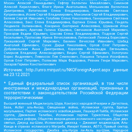
Мосин Алексей Геннадьевич, Гефтер Валентин Михайлович, Симонов
Алексей Кириллович, Флиге Ирина Анатольевна, Мельникова Валентина
Дмитриевна, Вититинова Елена Владимировна, Баженова Светлана
Куприяновна, Исаев Сергей Владимирович, Максимов Сергей Владимирович,
Беляев Сергей Иванович, Голубева Елена Николаевна, Ганнушкина Светлана
Алексеевна, Закс Елена Владимировна, Буртина Елена Юрьевна, Гендель
Людмила Залмановна, Кокорина Екатерина Алексеевна, Шуманов Илья
Вячеславович, Арапова Галина Юрьевна, Свечников Анатолий Мариевич,
Прохоров Вадим Юрьевич, Шахова Елена Владимировна, Подузов Сергей
Васильевич, Протасова Ирина Вячеславовна, Литинский Леонид Борисович,
Лукашевский Сергей Маркович, Бахмин Вячеслав Иванович, Шабад
Анатолий Ефимович, Сухих Дарья Николаевна, Орлов Олег Петрович,
Добровольская Анна Дмитриевна, Королева Александра Евгеньевна,
Смирнов Владимир Александрович, Вицин Сергей Ефимович, Золотухин
Борис Андреевич, Левинсон Лев Семенович, Локшина Татьяна Иосифовна,
Орлов Олег Петрович, Полякова Мара Федоровна, Резник Генри Маркович,
Захаров Герман Константинович
Источник:
http://unro.minjust.ru/NKOForeignAgent.aspx
данные
на
23.12.2021
* Единый федеральный список организаций, в том числе
иностранных и международных организаций, признанных в
соответствии с законодательством Российской Федерации
террористическими:
Высший военный Маджлисуль Шура, Конгресс народов Ичкерии и Дагестана,
База, Асбат аль-Ансар, Священная война, Исламская группа, Братья-
мусульмане, Партия исламского освобождения, Лашкар-И-Тайба, Исламская
группа, Движение Талибан, Исламская партия Туркестана, Общество
социальных реформ, Общество возрождения исламского наследия, Дом двух
святых, Джунд аш-Шам, Исламский джихад – Джамаат моджахедов, Аль-
Каида в странах исламского Магриба, Имарат Кавказ, АБТО, Правый сектор,
Исламское государство, Джабха аль-Нусра ли-Ахль аш-Шам, Народное