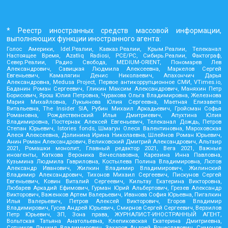
* Реестр иностранных средств массовой информации,
выполняющих функции иностранного агента:
Голос Америки, Idel.Реалии, Кавказ.Реалии, Крым.Реалии, Телеканал
Настоящее Время, Azatliq Radiosi, PCE/PC, Сибирь.Реалии, Фактограф,
Север.Реалии, Радио Свобода, MEDIUM-ORIENT, Пономарев Лев
Александрович, Савицкая Людмила Алексеевна, Маркелов Сергей
Евгеньевич, Камалягин Денис Николаевич, Апахончич Дарья
Александровна, Medusa Project, Первое антикоррупционное СМИ, VTimes.io,
Баданин Роман Сергеевич, Гликин Максим Александрович, Маняхин Петр
Борисович, Ярош Юлия Петровна, Чуракова Ольга Владимировна, Железнова
Мария Михайловна, Лукьянова Юлия Сергеевна, Маетная Елизавета
Витальевна, The Insider SIA, Рубин Михаил Аркадьевич, Гройсман Софья
Романовна, Рождественский Илья Дмитриевич, Апухтина Юлия
Владимировна, Постернак Алексей Евгеньевич, Телеканал Дождь, Петров
Степан Юрьевич, Istories fonds, Шмагун Олеся Валентиновна, Мароховская
Алеся Алексеевна, Долинина Ирина Николаевна, Шлейнов Роман Юрьевич,
Анин Роман Александрович, Великовский Дмитрий Александрович, Альтаир
2021, Ромашки монолит, Главный редактор 2021, Вега 2021, Важные
иноагенты, Каткова Вероника Вячеславовна, Карезина Инна Павловна,
Кузьмина Людмила Гавриловна, Костылева Полина Владимировна, Лютов
Александр Иванович, Жилкин Владимир Владимирович, Жилинский
Владимир Александрович, Тихонов Михаил Сергеевич, Пискунов Сергей
Евгеньевич, Ковин Виталий Сергеевич, Кильтау Екатерина Викторовна,
Любарев Аркадий Ефимович, Гурман Юрий Альбертович, Грезев Александр
Викторович, Важенков Артем Валерьевич, Иванова София Юрьевна, Пигалкин
Илья Валерьевич, Петров Алексей Викторович, Егоров Владимир
Владимирович, Гусев Андрей Юрьевич, Смирнов Сергей Сергеевич, Верзилов
Петр Юрьевич, ЗП, Зона права, ЖУРНАЛИСТ-ИНОСТРАННЫЙ АГЕНТ,
Вольтская Татьяна Анатольевна, Клепиковская Екатерина Дмитриевна,
Сотников Даниил Владимирович, Захаров Андрей Вячеславович, Симонов