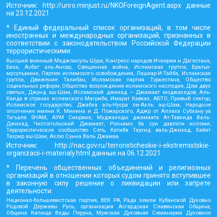
Источник:
http://unro.minjust.ru/NKOForeignAgent.aspx
данные
на
23.12.2021
* Единый федеральный список организаций, в том числе
иностранных и международных организаций, признанных в
соответствии с законодательством Российской Федерации
террористическими:
Высший военный Маджлисуль Шура, Конгресс народов Ичкерии и Дагестана,
База, Асбат аль-Ансар, Священная война, Исламская группа, Братья-
мусульмане, Партия исламского освобождения, Лашкар-И-Тайба, Исламская
группа, Движение Талибан, Исламская партия Туркестана, Общество
социальных реформ, Общество возрождения исламского наследия, Дом двух
святых, Джунд аш-Шам, Исламский джихад – Джамаат моджахедов, Аль-
Каида в странах исламского Магриба, Имарат Кавказ, АБТО, Правый сектор,
Исламское государство, Джабха аль-Нусра ли-Ахль аш-Шам, Народное
ополчение имени К. Минина и Д. Пожарского, Аджр от Аллаха Субхану уа
Тагьаля SHAM, АУМ Синрике, Муджахеды джамаата Ат-Тавхида Валь-
Джихад, Чистопольский Джамаат, Рохнамо ба суи давлати исломи,
Террористическое сообщество Сеть, Катиба Таухид валь-Джихад, Хайят
Тахрир аш-Шам, Ахлю Сунна Валь Джамаа
Источник:
http://nac.gov.ru/terroristicheskie-i-ekstremistskie-
organizacii-i-materialy.html
данные на
06.12.2021
* Перечень общественных объединений и религиозных
организаций в отношении которых судом принято вступившее
в законную силу решение о ликвидации или запрете
деятельности:
Национал-большевистская партия, ВЕК РА, Рада земли Кубанской Духовно
Родовой Державы Русь, организация Асгардская Славянская Община,
Община Капища Веды Перуна, Мужская Духовная Семинария Духовное