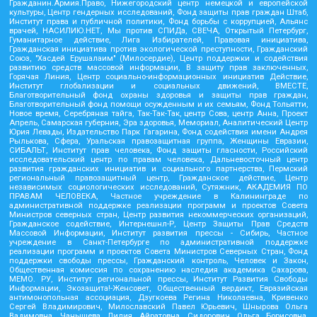
Гражданин.Армия.Право, Нижегородский центр немецкой и европейской
культуры, Центр гендерных исследований, Фонд защиты прав граждан Штаб,
Институт права и публичной политики, Фонд борьбы с коррупцией, Альянс
врачей, НАСИЛИЮ.НЕТ, Мы против СПИДа, СВЕЧА, Открытый Петербург,
Гуманитарное действие, Лига Избирателей, Правовая инициатива,
Гражданская инициатива против экологической преступности, Гражданский
Союз, "Хасдей Ерушалаим" (Милосердие), Центр поддержки и содействия
развитию средств массовой информации, В защиту прав заключенных,
Горячая Линия, Центр социально-информационных инициатив Действие,
Институт глобализации и социальных движений, ВМЕСТЕ,
Благотворительный фонд охраны здоровья и защиты прав граждан,
Благотворительный фонд помощи осужденным и их семьям, Фонд Тольятти,
Новое время, Серебряная тайга, Так-Так-Так, центр Сова, центр Анна, Проект
Апрель, Самарская губерния, Эра здоровья, Мемориал, Аналитический Центр
Юрия Левады, Издательство Парк Гагарина, Фонд содействия имени Андрея
Рылькова, Сфера, Уральская правозащитная группа, Женщины Евразии,
СИБАЛЬТ, Институт прав человека, Фонд защиты гласности, Российский
исследовательский центр по правам человека, Дальневосточный центр
развития гражданских инициатив и социального партнерства, Пермский
региональный правозащитный центр, Гражданское действие, Центр
независимых социологических исследований, Сутяжник, АКАДЕМИЯ ПО
ПРАВАМ ЧЕЛОВЕКА, Частное учреждение в Калининграде по
административной поддержке реализации программ и проектов Совета
Министров северных стран, Центр развития некоммерческих организаций,
Гражданское содействие, Интернешнл-Р, Центр Защиты Прав Средств
Массовой Информации, Институт развития прессы - Сибирь, Частное
учреждение в Санкт-Петербурге по административной поддержке
реализации программ и проектов Совета Министров Северных Стран, Фонд
поддержки свободы прессы, Гражданский контроль, Человек и Закон,
Общественная комиссия по сохранению наследия академика Сахарова,
МЕМО. РУ, Институт региональной прессы, Институт Развития Свободы
Информации, Экозащита!-Женсовет, Общественный вердикт, Евразийская
антимонопольная ассоциация, Дзугкоева Регина Николаевна, Кривенко
Сергей Владимирович, Милославский Павел Юрьевич, Шнырова Ольга
Вадимовна, Чанышева Лилия Айратовна, Сидорович Ольга Борисовна,