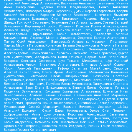
Туровский Александр Алексеевич, Васильева Анастасия Евгеньевна, Ривина
Анна Валерьевна, Бурдина Юлия Владимировна, Бойко Анатолий
Николаевич, Пивоваров Андрей Сергеевич, Дугин Сергей Георгиевич, Аверин
Виталий Евгеньевич, Барахоев Магомед Бекханович, Шевченко Дмитрий
Александрович, Шарипков Олег Викторович, Мошель Ирина Ароновна,
Шведов Григорий Сергеевич, Пономарев Лев Александрович, Созаев Валерий
Валерьевич, Каргалицкий Борис Юльевич, Исакова Ирина Александровна,
Исламов Тимур Рифгатович, Романова Ольга Евгеньевна, Щаров Сергей
Алексадрович, Цирульников Борис Альбертович, Халидова Марина
Владимировна, Людевиг Марина Зариевна, Федотова Галина Анатольевна,
Паутов Юрий Анатольевич, Верховский Александр Маркович, Пислакова-
Паркер Марина Петровна, Кочеткова Татьяна Владимировна, Чуркина Наталья
Валерьевна, Акимова Татьяна Николаевна, Золотарева Екатерина
Александровна, Рачинский Ян Збигневич, Жемкова Елена Борисовна, Гудков
Лев Дмитриевич, Илларионова Юлия Юрьевна, Саранг Анна Васильевна,
Захарова Светлана Сергеевна, Щур Татьяна Михайловна, Щур Николай
Алексеевич, Аверин Владимир Анатольевич, Блинушов Андрей Юрьевич,
Мосин Алексей Геннадьевич, Гефтер Валентин Михайлович, Симонов
Алексей Кириллович, Флиге Ирина Анатольевна, Мельникова Валентина
Дмитриевна, Вититинова Елена Владимировна, Баженова Светлана
Куприяновна, Исаев Сергей Владимирович, Максимов Сергей Владимирович,
Беляев Сергей Иванович, Голубева Елена Николаевна, Ганнушкина Светлана
Алексеевна, Закс Елена Владимировна, Буртина Елена Юрьевна, Гендель
Людмила Залмановна, Кокорина Екатерина Алексеевна, Шуманов Илья
Вячеславович, Арапова Галина Юрьевна, Свечников Анатолий Мариевич,
Прохоров Вадим Юрьевич, Шахова Елена Владимировна, Подузов Сергей
Васильевич, Протасова Ирина Вячеславовна, Литинский Леонид Борисович,
Лукашевский Сергей Маркович, Бахмин Вячеслав Иванович, Шабад
Анатолий Ефимович, Сухих Дарья Николаевна, Орлов Олег Петрович,
Добровольская Анна Дмитриевна, Королева Александра Евгеньевна,
Смирнов Владимир Александрович, Вицин Сергей Ефимович, Золотухин
Борис Андреевич, Левинсон Лев Семенович, Локшина Татьяна Иосифовна,
Орлов Олег Петрович, Полякова Мара Федоровна, Резник Генри Маркович,
Захаров Герман Константинович