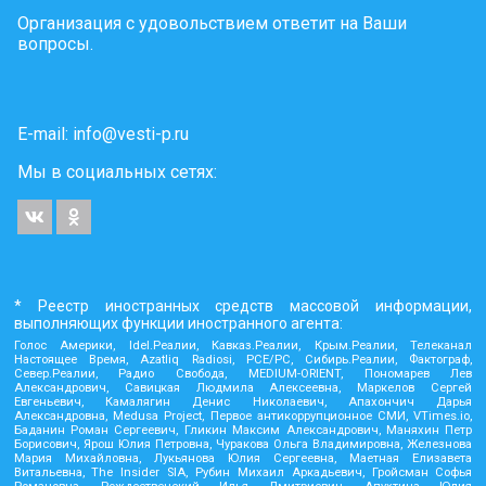
Организация с удовольствием ответит на Ваши
вопросы.
E-mail:
info@vesti-p.ru
Мы в социальных сетях:
* Реестр иностранных средств массовой информации,
выполняющих функции иностранного агента:
Голос Америки, Idel.Реалии, Кавказ.Реалии, Крым.Реалии, Телеканал
Настоящее Время, Azatliq Radiosi, PCE/PC, Сибирь.Реалии, Фактограф,
Север.Реалии, Радио Свобода, MEDIUM-ORIENT, Пономарев Лев
Александрович, Савицкая Людмила Алексеевна, Маркелов Сергей
Евгеньевич, Камалягин Денис Николаевич, Апахончич Дарья
Александровна, Medusa Project, Первое антикоррупционное СМИ, VTimes.io,
Баданин Роман Сергеевич, Гликин Максим Александрович, Маняхин Петр
Борисович, Ярош Юлия Петровна, Чуракова Ольга Владимировна, Железнова
Мария Михайловна, Лукьянова Юлия Сергеевна, Маетная Елизавета
Витальевна, The Insider SIA, Рубин Михаил Аркадьевич, Гройсман Софья