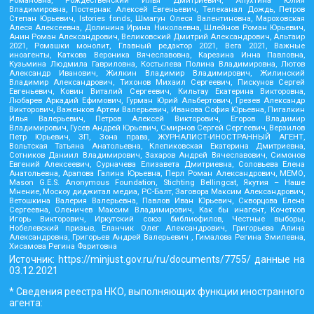
Романовна, Рождественский Илья Дмитриевич, Апухтина Юлия
Владимировна, Постернак Алексей Евгеньевич, Телеканал Дождь, Петров
Степан Юрьевич, Istories fonds, Шмагун Олеся Валентиновна, Мароховская
Алеся Алексеевна, Долинина Ирина Николаевна, Шлейнов Роман Юрьевич,
Анин Роман Александрович, Великовский Дмитрий Александрович, Альтаир
2021, Ромашки монолит, Главный редактор 2021, Вега 2021, Важные
иноагенты, Каткова Вероника Вячеславовна, Карезина Инна Павловна,
Кузьмина Людмила Гавриловна, Костылева Полина Владимировна, Лютов
Александр Иванович, Жилкин Владимир Владимирович, Жилинский
Владимир Александрович, Тихонов Михаил Сергеевич, Пискунов Сергей
Евгеньевич, Ковин Виталий Сергеевич, Кильтау Екатерина Викторовна,
Любарев Аркадий Ефимович, Гурман Юрий Альбертович, Грезев Александр
Викторович, Важенков Артем Валерьевич, Иванова София Юрьевна, Пигалкин
Илья Валерьевич, Петров Алексей Викторович, Егоров Владимир
Владимирович, Гусев Андрей Юрьевич, Смирнов Сергей Сергеевич, Верзилов
Петр Юрьевич, ЗП, Зона права, ЖУРНАЛИСТ-ИНОСТРАННЫЙ АГЕНТ,
Вольтская Татьяна Анатольевна, Клепиковская Екатерина Дмитриевна,
Сотников Даниил Владимирович, Захаров Андрей Вячеславович, Симонов
Евгений Алексеевич, Сурначева Елизавета Дмитриевна, Соловьева Елена
Анатольевна, Арапова Галина Юрьевна, Перл Роман Александрович, МЕМО,
Mason G.E.S. Anonymous Foundation, Stichting Bellingcat, Якутия – Наше
Мнение, Москоу диджитал медиа, РС-Балт, Заговора Максим Александрович,
Ветошкина Валерия Валерьевна, Павлов Иван Юрьевич, Скворцова Елена
Сергеевна, Оленичев Максим Владимирович, Как бы инагент, Кочетков
Игорь Викторович, Иркутский союз библиофилов, Честные выборы,
Нобелевский призыв, Еланчик Олег Александрович, Григорьева Алина
Александровна, Григорьев Андрей Валерьевич , Гималова Регина Эмилевна,
Хисамова Регина Фаритовна
Источник:
https://minjust.gov.ru/ru/documents/7755/
данные на
03.12.2021
* Сведения реестра НКО, выполняющих функции иностранного
агента: