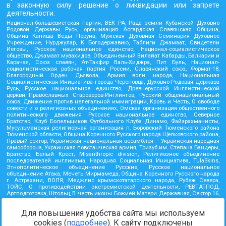
в законную силу решение о ликвидации или запрете
деятельности:
Национал-большевистская партия, ВЕК РА, Рада земли Кубанской Духовно
Родовой Державы Русь, организация Асгардская Славянская Община,
Община Капища Веды Перуна, Мужская Духовная Семинария Духовное
Учреждение, Нурджулар, К Богодержавию, Таблиги Джамаат, Свидетели
Иеговы, Русское национальное единство, Национал-социалистическое
общество, Джамаат мувахидов, Объединенный Вилайат Кабарды, Балкарии и
Карачая, Союз славян, Ат-Такфир Валь-Хиджра, Пит Буль, Национал-
социалистическая рабочая партия России, Славянский союз, Формат-18,
Благородный Орден Дьявола, Армия воли народа, Национальная
Социалистическая Инициатива города Череповца, Духовно-Родовая Держава
Русь, Русское национальное единство, Древнерусской Инглистической
церкви Православных Староверов-Инглингов, Русский общенациональный
союз, Движение против нелегальной иммиграции, Кровь и Честь, О свободе
совести и о религиозных объединениях, Омская организация общественного
политического движения Русское национальное единство, Северное
Братство, Клуб Болельщиков Футбольного Клуба Динамо, Файзрахманисты,
Мусульманская религиозная организация п. Боровский Тюменского района
Тюменской области, Община Коренного Русского народа Щелковского района,
Правый сектор, Украинская национальная ассамблея – Украинская народная
самооборона, Украинская повстанческая армия, Тризуб им. Степана Бандеры,
Братство, Белый Крест, Misanthropic division, Религиозное объединение
последователей инглиизма, Народная Социальная Инициатива, TulaSkins,
Этнополитическое объединение Русские, Русское национальное
объединение Атака, Мечеть Мирмамеда, Община Коренного Русского народа
г. Астрахани, ВОЛЯ, Меджлис крымскотатарского народа, Рубеж Севера,
ТОЙС, О противодействии экстремистской деятельности, РЕВТАТПОД,
Артподготовка, Штольц, В честь иконы Божией Матери Державная, Сектор 16,
Независимость, Фирма, Молодежная правозащитная группа МПГ, Курсом
Правды и Единения, Каракольская инициативная группа, Автоград Крю, Союз
Для повышения удобства сайта мы используем
Славянских Сил Руси, Алля-Аят, Благотворительный пансионат Ак Умут,
Русская республика Русь, Арестантское уголовное единство, Башкорт, Нация и
cookies (
подробнее
). К сайту подключены