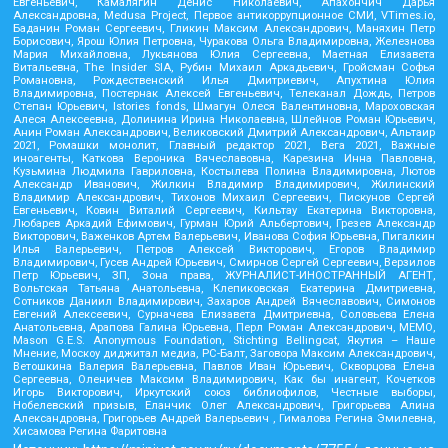
Евгеньевич, Камалягин Денис Николаевич, Апахончич Дарья
Александровна, Medusa Project, Первое антикоррупционное СМИ, VTimes.io,
Баданин Роман Сергеевич, Гликин Максим Александрович, Маняхин Петр
Борисович, Ярош Юлия Петровна, Чуракова Ольга Владимировна, Железнова
Мария Михайловна, Лукьянова Юлия Сергеевна, Маетная Елизавета
Витальевна, The Insider SIA, Рубин Михаил Аркадьевич, Гройсман Софья
Романовна, Рождественский Илья Дмитриевич, Апухтина Юлия
Владимировна, Постернак Алексей Евгеньевич, Телеканал Дождь, Петров
Степан Юрьевич, Istories fonds, Шмагун Олеся Валентиновна, Мароховская
Алеся Алексеевна, Долинина Ирина Николаевна, Шлейнов Роман Юрьевич,
Анин Роман Александрович, Великовский Дмитрий Александрович, Альтаир
2021, Ромашки монолит, Главный редактор 2021, Вега 2021, Важные
иноагенты, Каткова Вероника Вячеславовна, Карезина Инна Павловна,
Кузьмина Людмила Гавриловна, Костылева Полина Владимировна, Лютов
Александр Иванович, Жилкин Владимир Владимирович, Жилинский
Владимир Александрович, Тихонов Михаил Сергеевич, Пискунов Сергей
Евгеньевич, Ковин Виталий Сергеевич, Кильтау Екатерина Викторовна,
Любарев Аркадий Ефимович, Гурман Юрий Альбертович, Грезев Александр
Викторович, Важенков Артем Валерьевич, Иванова София Юрьевна, Пигалкин
Илья Валерьевич, Петров Алексей Викторович, Егоров Владимир
Владимирович, Гусев Андрей Юрьевич, Смирнов Сергей Сергеевич, Верзилов
Петр Юрьевич, ЗП, Зона права, ЖУРНАЛИСТ-ИНОСТРАННЫЙ АГЕНТ,
Вольтская Татьяна Анатольевна, Клепиковская Екатерина Дмитриевна,
Сотников Даниил Владимирович, Захаров Андрей Вячеславович, Симонов
Евгений Алексеевич, Сурначева Елизавета Дмитриевна, Соловьева Елена
Анатольевна, Арапова Галина Юрьевна, Перл Роман Александрович, МЕМО,
Mason G.E.S. Anonymous Foundation, Stichting Bellingcat, Якутия – Наше
Мнение, Москоу диджитал медиа, РС-Балт, Заговора Максим Александрович,
Ветошкина Валерия Валерьевна, Павлов Иван Юрьевич, Скворцова Елена
Сергеевна, Оленичев Максим Владимирович, Как бы инагент, Кочетков
Игорь Викторович, Иркутский союз библиофилов, Честные выборы,
Нобелевский призыв, Еланчик Олег Александрович, Григорьева Алина
Александровна, Григорьев Андрей Валерьевич , Гималова Регина Эмилевна,
Хисамова Регина Фаритовна