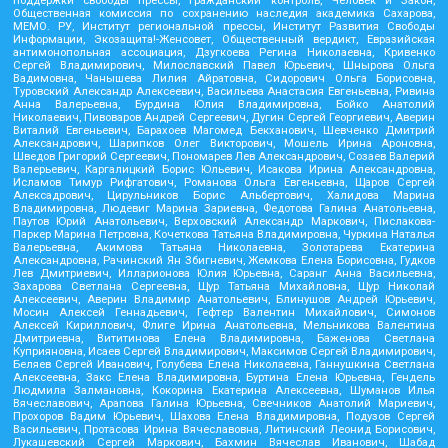
поддержки свободы прессы, Гражданский контроль, Человек и Закон,
Общественная комиссия по сохранению наследия академика Сахарова,
МЕМО. РУ, Институт региональной прессы, Институт Развития Свободы
Информации, Экозащита!-Женсовет, Общественный вердикт, Евразийская
антимонопольная ассоциация, Дзугкоева Регина Николаевна, Кривенко
Сергей Владимирович, Милославский Павел Юрьевич, Шнырова Ольга
Вадимовна, Чанышева Лилия Айратовна, Сидорович Ольга Борисовна,
Туровский Александр Алексеевич, Васильева Анастасия Евгеньевна, Ривина
Анна Валерьевна, Бурдина Юлия Владимировна, Бойко Анатолий
Николаевич, Пивоваров Андрей Сергеевич, Дугин Сергей Георгиевич, Аверин
Виталий Евгеньевич, Барахоев Магомед Бекханович, Шевченко Дмитрий
Александрович, Шарипков Олег Викторович, Мошель Ирина Ароновна,
Шведов Григорий Сергеевич, Пономарев Лев Александрович, Созаев Валерий
Валерьевич, Каргалицкий Борис Юльевич, Исакова Ирина Александровна,
Исламов Тимур Рифгатович, Романова Ольга Евгеньевна, Щаров Сергей
Алексадрович, Цирульников Борис Альбертович, Халидова Марина
Владимировна, Людевиг Марина Зариевна, Федотова Галина Анатольевна,
Паутов Юрий Анатольевич, Верховский Александр Маркович, Пислакова-
Паркер Марина Петровна, Кочеткова Татьяна Владимировна, Чуркина Наталья
Валерьевна, Акимова Татьяна Николаевна, Золотарева Екатерина
Александровна, Рачинский Ян Збигневич, Жемкова Елена Борисовна, Гудков
Лев Дмитриевич, Илларионова Юлия Юрьевна, Саранг Анна Васильевна,
Захарова Светлана Сергеевна, Щур Татьяна Михайловна, Щур Николай
Алексеевич, Аверин Владимир Анатольевич, Блинушов Андрей Юрьевич,
Мосин Алексей Геннадьевич, Гефтер Валентин Михайлович, Симонов
Алексей Кириллович, Флиге Ирина Анатольевна, Мельникова Валентина
Дмитриевна, Вититинова Елена Владимировна, Баженова Светлана
Куприяновна, Исаев Сергей Владимирович, Максимов Сергей Владимирович,
Беляев Сергей Иванович, Голубева Елена Николаевна, Ганнушкина Светлана
Алексеевна, Закс Елена Владимировна, Буртина Елена Юрьевна, Гендель
Людмила Залмановна, Кокорина Екатерина Алексеевна, Шуманов Илья
Вячеславович, Арапова Галина Юрьевна, Свечников Анатолий Мариевич,
Прохоров Вадим Юрьевич, Шахова Елена Владимировна, Подузов Сергей
Васильевич, Протасова Ирина Вячеславовна, Литинский Леонид Борисович,
Лукашевский Сергей Маркович, Бахмин Вячеслав Иванович, Шабад