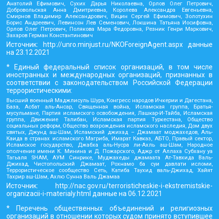
Анатолий Ефимович, Сухих Дарья Николаевна, Орлов Олег Петрович,
Добровольская Анна Дмитриевна, Королева Александра Евгеньевна,
Смирнов Владимир Александрович, Вицин Сергей Ефимович, Золотухин
Борис Андреевич, Левинсон Лев Семенович, Локшина Татьяна Иосифовна,
Орлов Олег Петрович, Полякова Мара Федоровна, Резник Генри Маркович,
Захаров Герман Константинович
Источник:
http://unro.minjust.ru/NKOForeignAgent.aspx
данные
на
23.12.2021
* Единый федеральный список организаций, в том числе
иностранных и международных организаций, признанных в
соответствии с законодательством Российской Федерации
террористическими:
Высший военный Маджлисуль Шура, Конгресс народов Ичкерии и Дагестана,
База, Асбат аль-Ансар, Священная война, Исламская группа, Братья-
мусульмане, Партия исламского освобождения, Лашкар-И-Тайба, Исламская
группа, Движение Талибан, Исламская партия Туркестана, Общество
социальных реформ, Общество возрождения исламского наследия, Дом двух
святых, Джунд аш-Шам, Исламский джихад – Джамаат моджахедов, Аль-
Каида в странах исламского Магриба, Имарат Кавказ, АБТО, Правый сектор,
Исламское государство, Джабха аль-Нусра ли-Ахль аш-Шам, Народное
ополчение имени К. Минина и Д. Пожарского, Аджр от Аллаха Субхану уа
Тагьаля SHAM, АУМ Синрике, Муджахеды джамаата Ат-Тавхида Валь-
Джихад, Чистопольский Джамаат, Рохнамо ба суи давлати исломи,
Террористическое сообщество Сеть, Катиба Таухид валь-Джихад, Хайят
Тахрир аш-Шам, Ахлю Сунна Валь Джамаа
Источник:
http://nac.gov.ru/terroristicheskie-i-ekstremistskie-
organizacii-i-materialy.html
данные на
06.12.2021
* Перечень общественных объединений и религиозных
организаций в отношении которых судом принято вступившее