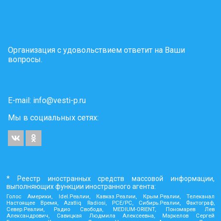
Организация с удовольствием ответит на Ваши
вопросы.
E-mail:
info@vesti-p.ru
Мы в социальных сетях:
* Реестр иностранных средств массовой информации,
выполняющих функции иностранного агента:
Голос Америки, Idel.Реалии, Кавказ.Реалии, Крым.Реалии, Телеканал
Настоящее Время, Azatliq Radiosi, PCE/PC, Сибирь.Реалии, Фактограф,
Север.Реалии, Радио Свобода, MEDIUM-ORIENT, Пономарев Лев
Александрович, Савицкая Людмила Алексеевна, Маркелов Сергей