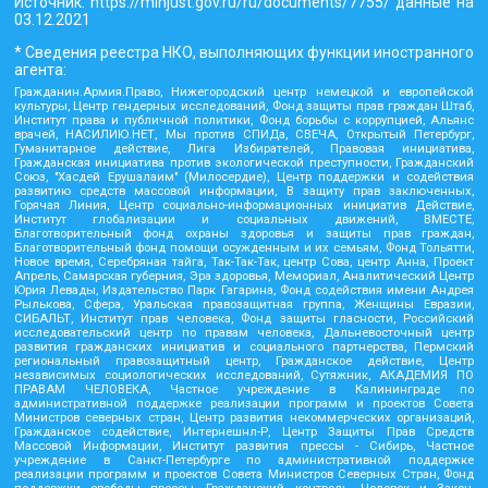
Источник:
https://minjust.gov.ru/ru/documents/7755/
данные на
03.12.2021
* Сведения реестра НКО, выполняющих функции иностранного
агента:
Гражданин.Армия.Право, Нижегородский центр немецкой и европейской
культуры, Центр гендерных исследований, Фонд защиты прав граждан Штаб,
Институт права и публичной политики, Фонд борьбы с коррупцией, Альянс
врачей, НАСИЛИЮ.НЕТ, Мы против СПИДа, СВЕЧА, Открытый Петербург,
Гуманитарное действие, Лига Избирателей, Правовая инициатива,
Гражданская инициатива против экологической преступности, Гражданский
Союз, "Хасдей Ерушалаим" (Милосердие), Центр поддержки и содействия
развитию средств массовой информации, В защиту прав заключенных,
Горячая Линия, Центр социально-информационных инициатив Действие,
Институт глобализации и социальных движений, ВМЕСТЕ,
Благотворительный фонд охраны здоровья и защиты прав граждан,
Благотворительный фонд помощи осужденным и их семьям, Фонд Тольятти,
Новое время, Серебряная тайга, Так-Так-Так, центр Сова, центр Анна, Проект
Апрель, Самарская губерния, Эра здоровья, Мемориал, Аналитический Центр
Юрия Левады, Издательство Парк Гагарина, Фонд содействия имени Андрея
Рылькова, Сфера, Уральская правозащитная группа, Женщины Евразии,
СИБАЛЬТ, Институт прав человека, Фонд защиты гласности, Российский
исследовательский центр по правам человека, Дальневосточный центр
развития гражданских инициатив и социального партнерства, Пермский
региональный правозащитный центр, Гражданское действие, Центр
независимых социологических исследований, Сутяжник, АКАДЕМИЯ ПО
ПРАВАМ ЧЕЛОВЕКА, Частное учреждение в Калининграде по
административной поддержке реализации программ и проектов Совета
Министров северных стран, Центр развития некоммерческих организаций,
Гражданское содействие, Интернешнл-Р, Центр Защиты Прав Средств
Массовой Информации, Институт развития прессы - Сибирь, Частное
учреждение в Санкт-Петербурге по административной поддержке
реализации программ и проектов Совета Министров Северных Стран, Фонд