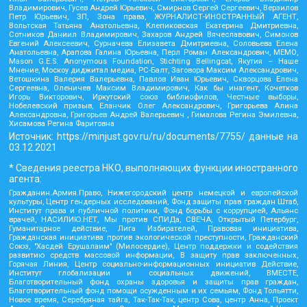
Владимирович, Гусев Андрей Юрьевич, Смирнов Сергей Сергеевич, Верзилов
Петр Юрьевич, ЗП, Зона права, ЖУРНАЛИСТ-ИНОСТРАННЫЙ АГЕНТ,
Вольтская Татьяна Анатольевна, Клепиковская Екатерина Дмитриевна,
Сотников Даниил Владимирович, Захаров Андрей Вячеславович, Симонов
Евгений Алексеевич, Сурначева Елизавета Дмитриевна, Соловьева Елена
Анатольевна, Арапова Галина Юрьевна, Перл Роман Александрович, МЕМО,
Mason G.E.S. Anonymous Foundation, Stichting Bellingcat, Якутия – Наше
Мнение, Москоу диджитал медиа, РС-Балт, Заговора Максим Александрович,
Ветошкина Валерия Валерьевна, Павлов Иван Юрьевич, Скворцова Елена
Сергеевна, Оленичев Максим Владимирович, Как бы инагент, Кочетков
Игорь Викторович, Иркутский союз библиофилов, Честные выборы,
Нобелевский призыв, Еланчик Олег Александрович, Григорьева Алина
Александровна, Григорьев Андрей Валерьевич , Гималова Регина Эмилевна,
Хисамова Регина Фаритовна
Источник:
https://minjust.gov.ru/ru/documents/7755/
данные на
03.12.2021
* Сведения реестра НКО, выполняющих функции иностранного
агента:
Гражданин.Армия.Право, Нижегородский центр немецкой и европейской
культуры, Центр гендерных исследований, Фонд защиты прав граждан Штаб,
Институт права и публичной политики, Фонд борьбы с коррупцией, Альянс
врачей, НАСИЛИЮ.НЕТ, Мы против СПИДа, СВЕЧА, Открытый Петербург,
Гуманитарное действие, Лига Избирателей, Правовая инициатива,
Гражданская инициатива против экологической преступности, Гражданский
Союз, "Хасдей Ерушалаим" (Милосердие), Центр поддержки и содействия
развитию средств массовой информации, В защиту прав заключенных,
Горячая Линия, Центр социально-информационных инициатив Действие,
Институт глобализации и социальных движений, ВМЕСТЕ,
Благотворительный фонд охраны здоровья и защиты прав граждан,
Благотворительный фонд помощи осужденным и их семьям, Фонд Тольятти,
Новое время, Серебряная тайга, Так-Так-Так, центр Сова, центр Анна, Проект