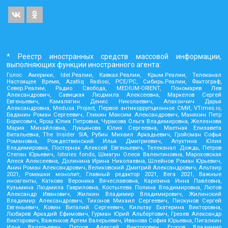
* Реестр иностранных средств массовой информации,
выполняющих функции иностранного агента:
Голос Америки, Idel.Реалии, Кавказ.Реалии, Крым.Реалии, Телеканал
Настоящее Время, Azatliq Radiosi, PCE/PC, Сибирь.Реалии, Фактограф,
Север.Реалии, Радио Свобода, MEDIUM-ORIENT, Пономарев Лев
Александрович, Савицкая Людмила Алексеевна, Маркелов Сергей
Евгеньевич, Камалягин Денис Николаевич, Апахончич Дарья
Александровна, Medusa Project, Первое антикоррупционное СМИ, VTimes.io,
Баданин Роман Сергеевич, Гликин Максим Александрович, Маняхин Петр
Борисович, Ярош Юлия Петровна, Чуракова Ольга Владимировна, Железнова
Мария Михайловна, Лукьянова Юлия Сергеевна, Маетная Елизавета
Витальевна, The Insider SIA, Рубин Михаил Аркадьевич, Гройсман Софья
Романовна, Рождественский Илья Дмитриевич, Апухтина Юлия
Владимировна, Постернак Алексей Евгеньевич, Телеканал Дождь, Петров
Степан Юрьевич, Istories fonds, Шмагун Олеся Валентиновна, Мароховская
Алеся Алексеевна, Долинина Ирина Николаевна, Шлейнов Роман Юрьевич,
Анин Роман Александрович, Великовский Дмитрий Александрович, Альтаир
2021, Ромашки монолит, Главный редактор 2021, Вега 2021, Важные
иноагенты, Каткова Вероника Вячеславовна, Карезина Инна Павловна,
Кузьмина Людмила Гавриловна, Костылева Полина Владимировна, Лютов
Александр Иванович, Жилкин Владимир Владимирович, Жилинский
Владимир Александрович, Тихонов Михаил Сергеевич, Пискунов Сергей
Евгеньевич, Ковин Виталий Сергеевич, Кильтау Екатерина Викторовна,
Любарев Аркадий Ефимович, Гурман Юрий Альбертович, Грезев Александр
Викторович, Важенков Артем Валерьевич, Иванова София Юрьевна, Пигалкин
Илья Валерьевич, Петров Алексей Викторович, Егоров Владимир