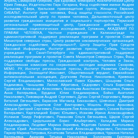
Апрель, Самарская губерния, Эра здоровья, Мемориал, Аналитический Центр
Юрия Левады, Издательство Парк Гагарина, Фонд содействия имени Андрея
Рылькова, Сфера, Уральская правозащитная группа, Женщины Евразии,
СИБАЛЬТ, Институт прав человека, Фонд защиты гласности, Российский
исследовательский центр по правам человека, Дальневосточный центр
развития гражданских инициатив и социального партнерства, Пермский
региональный правозащитный центр, Гражданское действие, Центр
независимых социологических исследований, Сутяжник, АКАДЕМИЯ ПО
ПРАВАМ ЧЕЛОВЕКА, Частное учреждение в Калининграде по
административной поддержке реализации программ и проектов Совета
Министров северных стран, Центр развития некоммерческих организаций,
Гражданское содействие, Интернешнл-Р, Центр Защиты Прав Средств
Массовой Информации, Институт развития прессы - Сибирь, Частное
учреждение в Санкт-Петербурге по административной поддержке
реализации программ и проектов Совета Министров Северных Стран, Фонд
поддержки свободы прессы, Гражданский контроль, Человек и Закон,
Общественная комиссия по сохранению наследия академика Сахарова,
МЕМО. РУ, Институт региональной прессы, Институт Развития Свободы
Информации, Экозащита!-Женсовет, Общественный вердикт, Евразийская
антимонопольная ассоциация, Дзугкоева Регина Николаевна, Кривенко
Сергей Владимирович, Милославский Павел Юрьевич, Шнырова Ольга
Вадимовна, Чанышева Лилия Айратовна, Сидорович Ольга Борисовна,
Туровский Александр Алексеевич, Васильева Анастасия Евгеньевна, Ривина
Анна Валерьевна, Бурдина Юлия Владимировна, Бойко Анатолий
Николаевич, Пивоваров Андрей Сергеевич, Дугин Сергей Георгиевич, Аверин
Виталий Евгеньевич, Барахоев Магомед Бекханович, Шевченко Дмитрий
Александрович, Шарипков Олег Викторович, Мошель Ирина Ароновна,
Шведов Григорий Сергеевич, Пономарев Лев Александрович, Созаев Валерий
Валерьевич, Каргалицкий Борис Юльевич, Исакова Ирина Александровна,
Исламов Тимур Рифгатович, Романова Ольга Евгеньевна, Щаров Сергей
Алексадрович, Цирульников Борис Альбертович, Халидова Марина
Владимировна, Людевиг Марина Зариевна, Федотова Галина Анатольевна,
Паутов Юрий Анатольевич, Верховский Александр Маркович, Пислакова-
Паркер Марина Петровна, Кочеткова Татьяна Владимировна, Чуркина Наталья
Валерьевна, Акимова Татьяна Николаевна, Золотарева Екатерина