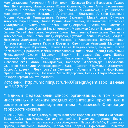
Александровна, Рачинский Ян Збигневич, Жемкова Елена Борисовна, Гудков
Лев Дмитриевич, Илларионова Юлия Юрьевна, Саранг Анна Васильевна,
Захарова Светлана Сергеевна, Щур Татьяна Михайловна, Щур Николай
Алексеевич, Аверин Владимир Анатольевич, Блинушов Андрей Юрьевич,
Мосин Алексей Геннадьевич, Гефтер Валентин Михайлович, Симонов
Алексей Кириллович, Флиге Ирина Анатольевна, Мельникова Валентина
Дмитриевна, Вититинова Елена Владимировна, Баженова Светлана
Куприяновна, Исаев Сергей Владимирович, Максимов Сергей Владимирович,
Беляев Сергей Иванович, Голубева Елена Николаевна, Ганнушкина Светлана
Алексеевна, Закс Елена Владимировна, Буртина Елена Юрьевна, Гендель
Людмила Залмановна, Кокорина Екатерина Алексеевна, Шуманов Илья
Вячеславович, Арапова Галина Юрьевна, Свечников Анатолий Мариевич,
Прохоров Вадим Юрьевич, Шахова Елена Владимировна, Подузов Сергей
Васильевич, Протасова Ирина Вячеславовна, Литинский Леонид Борисович,
Лукашевский Сергей Маркович, Бахмин Вячеслав Иванович, Шабад
Анатолий Ефимович, Сухих Дарья Николаевна, Орлов Олег Петрович,
Добровольская Анна Дмитриевна, Королева Александра Евгеньевна,
Смирнов Владимир Александрович, Вицин Сергей Ефимович, Золотухин
Борис Андреевич, Левинсон Лев Семенович, Локшина Татьяна Иосифовна,
Орлов Олег Петрович, Полякова Мара Федоровна, Резник Генри Маркович,
Захаров Герман Константинович
Источник:
http://unro.minjust.ru/NKOForeignAgent.aspx
данные
на
23.12.2021
* Единый федеральный список организаций, в том числе
иностранных и международных организаций, признанных в
соответствии с законодательством Российской Федерации
террористическими:
Высший военный Маджлисуль Шура, Конгресс народов Ичкерии и Дагестана,
База, Асбат аль-Ансар, Священная война, Исламская группа, Братья-
мусульмане, Партия исламского освобождения, Лашкар-И-Тайба, Исламская
группа, Движение Талибан, Исламская партия Туркестана, Общество