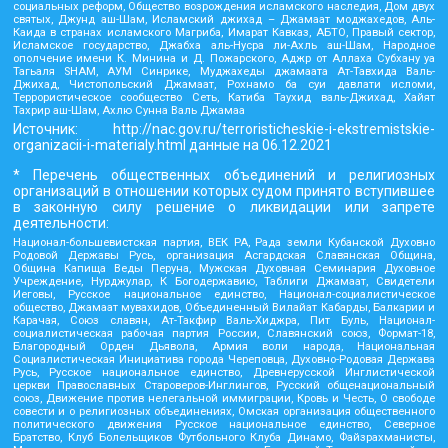
социальных реформ, Общество возрождения исламского наследия, Дом двух
святых, Джунд аш-Шам, Исламский джихад – Джамаат моджахедов, Аль-
Каида в странах исламского Магриба, Имарат Кавказ, АБТО, Правый сектор,
Исламское государство, Джабха аль-Нусра ли-Ахль аш-Шам, Народное
ополчение имени К. Минина и Д. Пожарского, Аджр от Аллаха Субхану уа
Тагьаля SHAM, АУМ Синрике, Муджахеды джамаата Ат-Тавхида Валь-
Джихад, Чистопольский Джамаат, Рохнамо ба суи давлати исломи,
Террористическое сообщество Сеть, Катиба Таухид валь-Джихад, Хайят
Тахрир аш-Шам, Ахлю Сунна Валь Джамаа
Источник:
http://nac.gov.ru/terroristicheskie-i-ekstremistskie-
organizacii-i-materialy.html
данные на
06.12.2021
* Перечень общественных объединений и религиозных
организаций в отношении которых судом принято вступившее
в законную силу решение о ликвидации или запрете
деятельности:
Национал-большевистская партия, ВЕК РА, Рада земли Кубанской Духовно
Родовой Державы Русь, организация Асгардская Славянская Община,
Община Капища Веды Перуна, Мужская Духовная Семинария Духовное
Учреждение, Нурджулар, К Богодержавию, Таблиги Джамаат, Свидетели
Иеговы, Русское национальное единство, Национал-социалистическое
общество, Джамаат мувахидов, Объединенный Вилайат Кабарды, Балкарии и
Карачая, Союз славян, Ат-Такфир Валь-Хиджра, Пит Буль, Национал-
социалистическая рабочая партия России, Славянский союз, Формат-18,
Благородный Орден Дьявола, Армия воли народа, Национальная
Социалистическая Инициатива города Череповца, Духовно-Родовая Держава
Русь, Русское национальное единство, Древнерусской Инглистической
церкви Православных Староверов-Инглингов, Русский общенациональный
союз, Движение против нелегальной иммиграции, Кровь и Честь, О свободе
совести и о религиозных объединениях, Омская организация общественного
политического движения Русское национальное единство, Северное
Братство, Клуб Болельщиков Футбольного Клуба Динамо, Файзрахманисты,