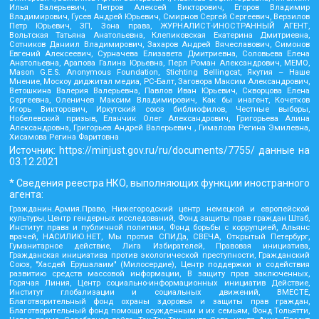
Илья Валерьевич, Петров Алексей Викторович, Егоров Владимир
Владимирович, Гусев Андрей Юрьевич, Смирнов Сергей Сергеевич, Верзилов
Петр Юрьевич, ЗП, Зона права, ЖУРНАЛИСТ-ИНОСТРАННЫЙ АГЕНТ,
Вольтская Татьяна Анатольевна, Клепиковская Екатерина Дмитриевна,
Сотников Даниил Владимирович, Захаров Андрей Вячеславович, Симонов
Евгений Алексеевич, Сурначева Елизавета Дмитриевна, Соловьева Елена
Анатольевна, Арапова Галина Юрьевна, Перл Роман Александрович, МЕМО,
Mason G.E.S. Anonymous Foundation, Stichting Bellingcat, Якутия – Наше
Мнение, Москоу диджитал медиа, РС-Балт, Заговора Максим Александрович,
Ветошкина Валерия Валерьевна, Павлов Иван Юрьевич, Скворцова Елена
Сергеевна, Оленичев Максим Владимирович, Как бы инагент, Кочетков
Игорь Викторович, Иркутский союз библиофилов, Честные выборы,
Нобелевский призыв, Еланчик Олег Александрович, Григорьева Алина
Александровна, Григорьев Андрей Валерьевич , Гималова Регина Эмилевна,
Хисамова Регина Фаритовна
Источник:
https://minjust.gov.ru/ru/documents/7755/
данные на
03.12.2021
* Сведения реестра НКО, выполняющих функции иностранного
агента:
Гражданин.Армия.Право, Нижегородский центр немецкой и европейской
культуры, Центр гендерных исследований, Фонд защиты прав граждан Штаб,
Институт права и публичной политики, Фонд борьбы с коррупцией, Альянс
врачей, НАСИЛИЮ.НЕТ, Мы против СПИДа, СВЕЧА, Открытый Петербург,
Гуманитарное действие, Лига Избирателей, Правовая инициатива,
Гражданская инициатива против экологической преступности, Гражданский
Союз, "Хасдей Ерушалаим" (Милосердие), Центр поддержки и содействия
развитию средств массовой информации, В защиту прав заключенных,
Горячая Линия, Центр социально-информационных инициатив Действие,
Институт глобализации и социальных движений, ВМЕСТЕ,
Благотворительный фонд охраны здоровья и защиты прав граждан,
Благотворительный фонд помощи осужденным и их семьям, Фонд Тольятти,