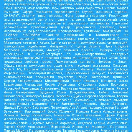
Новое время, Серебряная тайга, Так-Так-Так, центр Сова, центр Анна, Проект
Апрель, Самарская губерния, Эра здоровья, Мемориал, Аналитический Центр
Юрия Левады, Издательство Парк Гагарина, Фонд содействия имени Андрея
Рылькова, Сфера, Уральская правозащитная группа, Женщины Евразии,
СИБАЛЬТ, Институт прав человека, Фонд защиты гласности, Российский
исследовательский центр по правам человека, Дальневосточный центр
развития гражданских инициатив и социального партнерства, Пермский
региональный правозащитный центр, Гражданское действие, Центр
независимых социологических исследований, Сутяжник, АКАДЕМИЯ ПО
ПРАВАМ ЧЕЛОВЕКА, Частное учреждение в Калининграде по
административной поддержке реализации программ и проектов Совета
Министров северных стран, Центр развития некоммерческих организаций,
Гражданское содействие, Интернешнл-Р, Центр Защиты Прав Средств
Массовой Информации, Институт развития прессы - Сибирь, Частное
учреждение в Санкт-Петербурге по административной поддержке
реализации программ и проектов Совета Министров Северных Стран, Фонд
поддержки свободы прессы, Гражданский контроль, Человек и Закон,
Общественная комиссия по сохранению наследия академика Сахарова,
МЕМО. РУ, Институт региональной прессы, Институт Развития Свободы
Информации, Экозащита!-Женсовет, Общественный вердикт, Евразийская
антимонопольная ассоциация, Дзугкоева Регина Николаевна, Кривенко
Сергей Владимирович, Милославский Павел Юрьевич, Шнырова Ольга
Вадимовна, Чанышева Лилия Айратовна, Сидорович Ольга Борисовна,
Туровский Александр Алексеевич, Васильева Анастасия Евгеньевна, Ривина
Анна Валерьевна, Бурдина Юлия Владимировна, Бойко Анатолий
Николаевич, Пивоваров Андрей Сергеевич, Дугин Сергей Георгиевич, Аверин
Виталий Евгеньевич, Барахоев Магомед Бекханович, Шевченко Дмитрий
Александрович, Шарипков Олег Викторович, Мошель Ирина Ароновна,
Шведов Григорий Сергеевич, Пономарев Лев Александрович, Созаев Валерий
Валерьевич, Каргалицкий Борис Юльевич, Исакова Ирина Александровна,
Исламов Тимур Рифгатович, Романова Ольга Евгеньевна, Щаров Сергей
Алексадрович, Цирульников Борис Альбертович, Халидова Марина
Владимировна, Людевиг Марина Зариевна, Федотова Галина Анатольевна,
Паутов Юрий Анатольевич, Верховский Александр Маркович, Пислакова-
Паркер Марина Петровна, Кочеткова Татьяна Владимировна, Чуркина Наталья