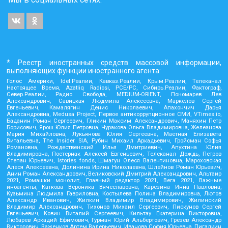
* Реестр иностранных средств массовой информации,
выполняющих функции иностранного агента:
Голос Америки, Idel.Реалии, Кавказ.Реалии, Крым.Реалии, Телеканал
Настоящее Время, Azatliq Radiosi, PCE/PC, Сибирь.Реалии, Фактограф,
Север.Реалии, Радио Свобода, MEDIUM-ORIENT, Пономарев Лев
Александрович, Савицкая Людмила Алексеевна, Маркелов Сергей
Евгеньевич, Камалягин Денис Николаевич, Апахончич Дарья
Александровна, Medusa Project, Первое антикоррупционное СМИ, VTimes.io,
Баданин Роман Сергеевич, Гликин Максим Александрович, Маняхин Петр
Борисович, Ярош Юлия Петровна, Чуракова Ольга Владимировна, Железнова
Мария Михайловна, Лукьянова Юлия Сергеевна, Маетная Елизавета
Витальевна, The Insider SIA, Рубин Михаил Аркадьевич, Гройсман Софья
Романовна, Рождественский Илья Дмитриевич, Апухтина Юлия
Владимировна, Постернак Алексей Евгеньевич, Телеканал Дождь, Петров
Степан Юрьевич, Istories fonds, Шмагун Олеся Валентиновна, Мароховская
Алеся Алексеевна, Долинина Ирина Николаевна, Шлейнов Роман Юрьевич,
Анин Роман Александрович, Великовский Дмитрий Александрович, Альтаир
2021, Ромашки монолит, Главный редактор 2021, Вега 2021, Важные
иноагенты, Каткова Вероника Вячеславовна, Карезина Инна Павловна,
Кузьмина Людмила Гавриловна, Костылева Полина Владимировна, Лютов
Александр Иванович, Жилкин Владимир Владимирович, Жилинский
Владимир Александрович, Тихонов Михаил Сергеевич, Пискунов Сергей
Евгеньевич, Ковин Виталий Сергеевич, Кильтау Екатерина Викторовна,
Любарев Аркадий Ефимович, Гурман Юрий Альбертович, Грезев Александр
Викторович, Важенков Артем Валерьевич, Иванова София Юрьевна, Пигалкин