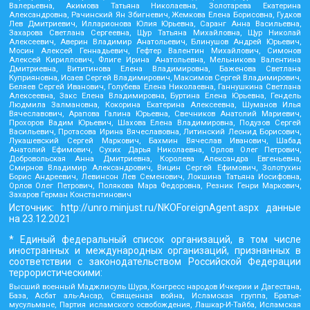
Валерьевна, Акимова Татьяна Николаевна, Золотарева Екатерина
Александровна, Рачинский Ян Збигневич, Жемкова Елена Борисовна, Гудков
Лев Дмитриевич, Илларионова Юлия Юрьевна, Саранг Анна Васильевна,
Захарова Светлана Сергеевна, Щур Татьяна Михайловна, Щур Николай
Алексеевич, Аверин Владимир Анатольевич, Блинушов Андрей Юрьевич,
Мосин Алексей Геннадьевич, Гефтер Валентин Михайлович, Симонов
Алексей Кириллович, Флиге Ирина Анатольевна, Мельникова Валентина
Дмитриевна, Вититинова Елена Владимировна, Баженова Светлана
Куприяновна, Исаев Сергей Владимирович, Максимов Сергей Владимирович,
Беляев Сергей Иванович, Голубева Елена Николаевна, Ганнушкина Светлана
Алексеевна, Закс Елена Владимировна, Буртина Елена Юрьевна, Гендель
Людмила Залмановна, Кокорина Екатерина Алексеевна, Шуманов Илья
Вячеславович, Арапова Галина Юрьевна, Свечников Анатолий Мариевич,
Прохоров Вадим Юрьевич, Шахова Елена Владимировна, Подузов Сергей
Васильевич, Протасова Ирина Вячеславовна, Литинский Леонид Борисович,
Лукашевский Сергей Маркович, Бахмин Вячеслав Иванович, Шабад
Анатолий Ефимович, Сухих Дарья Николаевна, Орлов Олег Петрович,
Добровольская Анна Дмитриевна, Королева Александра Евгеньевна,
Смирнов Владимир Александрович, Вицин Сергей Ефимович, Золотухин
Борис Андреевич, Левинсон Лев Семенович, Локшина Татьяна Иосифовна,
Орлов Олег Петрович, Полякова Мара Федоровна, Резник Генри Маркович,
Захаров Герман Константинович
Источник:
http://unro.minjust.ru/NKOForeignAgent.aspx
данные
на
23.12.2021
* Единый федеральный список организаций, в том числе
иностранных и международных организаций, признанных в
соответствии с законодательством Российской Федерации
террористическими:
Высший военный Маджлисуль Шура, Конгресс народов Ичкерии и Дагестана,
База, Асбат аль-Ансар, Священная война, Исламская группа, Братья-
мусульмане, Партия исламского освобождения, Лашкар-И-Тайба, Исламская