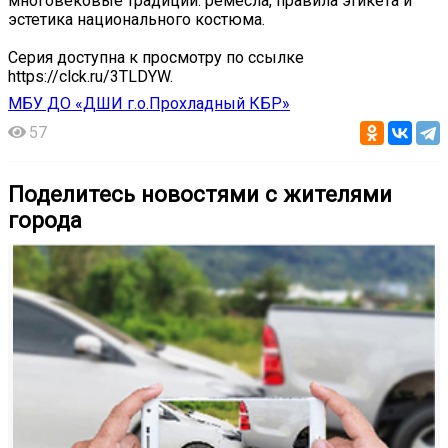
многовековые традиции: ремесла, правила этикета и
эстетика национального костюма.
Серия доступна к просмотру по ссылке
https://clck.ru/3TLDYW.
МБУ ДО «ДШИ г.о.Прохладный КБР»
57
Поделитесь новостями с жителями
города