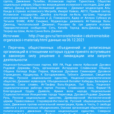
группа, Движение Талибан, Исламская партия Туркестана, Общество
социальных реформ, Общество возрождения исламского наследия, Дом двух
святых, Джунд аш-Шам, Исламский джихад – Джамаат моджахедов, Аль-
Каида в странах исламского Магриба, Имарат Кавказ, АБТО, Правый сектор,
Исламское государство, Джабха аль-Нусра ли-Ахль аш-Шам, Народное
ополчение имени К. Минина и Д. Пожарского, Аджр от Аллаха Субхану уа
Тагьаля SHAM, АУМ Синрике, Муджахеды джамаата Ат-Тавхида Валь-
Джихад, Чистопольский Джамаат, Рохнамо ба суи давлати исломи,
Террористическое сообщество Сеть, Катиба Таухид валь-Джихад, Хайят
Тахрир аш-Шам, Ахлю Сунна Валь Джамаа
Источник:
http://nac.gov.ru/terroristicheskie-i-ekstremistskie-
organizacii-i-materialy.html
данные на
06.12.2021
* Перечень общественных объединений и религиозных
организаций в отношении которых судом принято вступившее
в законную силу решение о ликвидации или запрете
деятельности:
Национал-большевистская партия, ВЕК РА, Рада земли Кубанской Духовно
Родовой Державы Русь, организация Асгардская Славянская Община,
Община Капища Веды Перуна, Мужская Духовная Семинария Духовное
Учреждение, Нурджулар, К Богодержавию, Таблиги Джамаат, Свидетели
Иеговы, Русское национальное единство, Национал-социалистическое
общество, Джамаат мувахидов, Объединенный Вилайат Кабарды, Балкарии и
Карачая, Союз славян, Ат-Такфир Валь-Хиджра, Пит Буль, Национал-
социалистическая рабочая партия России, Славянский союз, Формат-18,
Благородный Орден Дьявола, Армия воли народа, Национальная
Социалистическая Инициатива города Череповца, Духовно-Родовая Держава
Русь, Русское национальное единство, Древнерусской Инглистической
церкви Православных Староверов-Инглингов, Русский общенациональный
союз, Движение против нелегальной иммиграции, Кровь и Честь, О свободе
совести и о религиозных объединениях, Омская организация общественного
политического движения Русское национальное единство, Северное