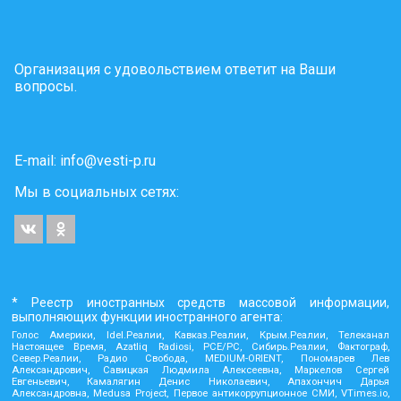
Организация с удовольствием ответит на Ваши
вопросы.
E-mail:
info@vesti-p.ru
Мы в социальных сетях:
* Реестр иностранных средств массовой информации,
выполняющих функции иностранного агента:
Голос Америки, Idel.Реалии, Кавказ.Реалии, Крым.Реалии, Телеканал
Настоящее Время, Azatliq Radiosi, PCE/PC, Сибирь.Реалии, Фактограф,
Север.Реалии, Радио Свобода, MEDIUM-ORIENT, Пономарев Лев
Александрович, Савицкая Людмила Алексеевна, Маркелов Сергей
Евгеньевич, Камалягин Денис Николаевич, Апахончич Дарья
Александровна, Medusa Project, Первое антикоррупционное СМИ, VTimes.io,