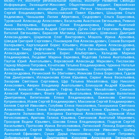
МЕМО. РУ, Институт региональной прессы, Институт Развития Свободы
Информации, Экозащита!-Женсовет, Общественный вердикт, Евразийская
антимонопольная ассоциация, Дзугкоева Регина Николаевна, Кривенко
Сергей Владимирович, Милославский Павел Юрьевич, Шнырова Ольга
Вадимовна, Чанышева Лилия Айратовна, Сидорович Ольга Борисовна,
Туровский Александр Алексеевич, Васильева Анастасия Евгеньевна, Ривина
Анна Валерьевна, Бурдина Юлия Владимировна, Бойко Анатолий
Николаевич, Пивоваров Андрей Сергеевич, Дугин Сергей Георгиевич, Аверин
Виталий Евгеньевич, Барахоев Магомед Бекханович, Шевченко Дмитрий
Александрович, Шарипков Олег Викторович, Мошель Ирина Ароновна,
Шведов Григорий Сергеевич, Пономарев Лев Александрович, Созаев Валерий
Валерьевич, Каргалицкий Борис Юльевич, Исакова Ирина Александровна,
Исламов Тимур Рифгатович, Романова Ольга Евгеньевна, Щаров Сергей
Алексадрович, Цирульников Борис Альбертович, Халидова Марина
Владимировна, Людевиг Марина Зариевна, Федотова Галина Анатольевна,
Паутов Юрий Анатольевич, Верховский Александр Маркович, Пислакова-
Паркер Марина Петровна, Кочеткова Татьяна Владимировна, Чуркина Наталья
Валерьевна, Акимова Татьяна Николаевна, Золотарева Екатерина
Александровна, Рачинский Ян Збигневич, Жемкова Елена Борисовна, Гудков
Лев Дмитриевич, Илларионова Юлия Юрьевна, Саранг Анна Васильевна,
Захарова Светлана Сергеевна, Щур Татьяна Михайловна, Щур Николай
Алексеевич, Аверин Владимир Анатольевич, Блинушов Андрей Юрьевич,
Мосин Алексей Геннадьевич, Гефтер Валентин Михайлович, Симонов
Алексей Кириллович, Флиге Ирина Анатольевна, Мельникова Валентина
Дмитриевна, Вититинова Елена Владимировна, Баженова Светлана
Куприяновна, Исаев Сергей Владимирович, Максимов Сергей Владимирович,
Беляев Сергей Иванович, Голубева Елена Николаевна, Ганнушкина Светлана
Алексеевна, Закс Елена Владимировна, Буртина Елена Юрьевна, Гендель
Людмила Залмановна, Кокорина Екатерина Алексеевна, Шуманов Илья
Вячеславович, Арапова Галина Юрьевна, Свечников Анатолий Мариевич,
Прохоров Вадим Юрьевич, Шахова Елена Владимировна, Подузов Сергей
Васильевич, Протасова Ирина Вячеславовна, Литинский Леонид Борисович,
Лукашевский Сергей Маркович, Бахмин Вячеслав Иванович, Шабад
Анатолий Ефимович, Сухих Дарья Николаевна, Орлов Олег Петрович,
Добровольская Анна Дмитриевна, Королева Александра Евгеньевна,