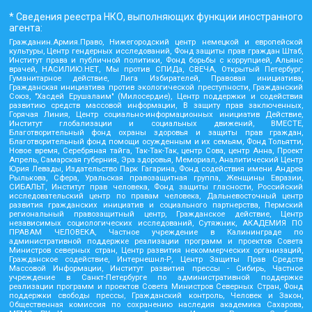
* Сведения реестра НКО, выполняющих функции иностранного
агента:
Гражданин.Армия.Право, Нижегородский центр немецкой и европейской
культуры, Центр гендерных исследований, Фонд защиты прав граждан Штаб,
Институт права и публичной политики, Фонд борьбы с коррупцией, Альянс
врачей, НАСИЛИЮ.НЕТ, Мы против СПИДа, СВЕЧА, Открытый Петербург,
Гуманитарное действие, Лига Избирателей, Правовая инициатива,
Гражданская инициатива против экологической преступности, Гражданский
Союз, "Хасдей Ерушалаим" (Милосердие), Центр поддержки и содействия
развитию средств массовой информации, В защиту прав заключенных,
Горячая Линия, Центр социально-информационных инициатив Действие,
Институт глобализации и социальных движений, ВМЕСТЕ,
Благотворительный фонд охраны здоровья и защиты прав граждан,
Благотворительный фонд помощи осужденным и их семьям, Фонд Тольятти,
Новое время, Серебряная тайга, Так-Так-Так, центр Сова, центр Анна, Проект
Апрель, Самарская губерния, Эра здоровья, Мемориал, Аналитический Центр
Юрия Левады, Издательство Парк Гагарина, Фонд содействия имени Андрея
Рылькова, Сфера, Уральская правозащитная группа, Женщины Евразии,
СИБАЛЬТ, Институт прав человека, Фонд защиты гласности, Российский
исследовательский центр по правам человека, Дальневосточный центр
развития гражданских инициатив и социального партнерства, Пермский
региональный правозащитный центр, Гражданское действие, Центр
независимых социологических исследований, Сутяжник, АКАДЕМИЯ ПО
ПРАВАМ ЧЕЛОВЕКА, Частное учреждение в Калининграде по
административной поддержке реализации программ и проектов Совета
Министров северных стран, Центр развития некоммерческих организаций,
Гражданское содействие, Интернешнл-Р, Центр Защиты Прав Средств
Массовой Информации, Институт развития прессы - Сибирь, Частное
учреждение в Санкт-Петербурге по административной поддержке
реализации программ и проектов Совета Министров Северных Стран, Фонд
поддержки свободы прессы, Гражданский контроль, Человек и Закон,
Общественная комиссия по сохранению наследия академика Сахарова,