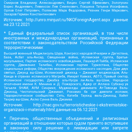
Смирнов Владимир Александрович, Вицин Сергей Ефимович, Золотухин
Борис Андреевич, Левинсон Лев Семенович, Локшина Татьяна Иосифовна,
Орлов Олег Петрович, Полякова Мара Федоровна, Резник Генри Маркович,
Захаров Герман Константинович
Источник:
http://unro.minjust.ru/NKOForeignAgent.aspx
данные
на
23.12.2021
* Единый федеральный список организаций, в том числе
иностранных и международных организаций, признанных в
соответствии с законодательством Российской Федерации
террористическими:
Высший военный Маджлисуль Шура, Конгресс народов Ичкерии и Дагестана,
База, Асбат аль-Ансар, Священная война, Исламская группа, Братья-
мусульмане, Партия исламского освобождения, Лашкар-И-Тайба, Исламская
группа, Движение Талибан, Исламская партия Туркестана, Общество
социальных реформ, Общество возрождения исламского наследия, Дом двух
святых, Джунд аш-Шам, Исламский джихад – Джамаат моджахедов, Аль-
Каида в странах исламского Магриба, Имарат Кавказ, АБТО, Правый сектор,
Исламское государство, Джабха аль-Нусра ли-Ахль аш-Шам, Народное
ополчение имени К. Минина и Д. Пожарского, Аджр от Аллаха Субхану уа
Тагьаля SHAM, АУМ Синрике, Муджахеды джамаата Ат-Тавхида Валь-
Джихад, Чистопольский Джамаат, Рохнамо ба суи давлати исломи,
Террористическое сообщество Сеть, Катиба Таухид валь-Джихад, Хайят
Тахрир аш-Шам, Ахлю Сунна Валь Джамаа
Источник:
http://nac.gov.ru/terroristicheskie-i-ekstremistskie-
organizacii-i-materialy.html
данные на
06.12.2021
* Перечень общественных объединений и религиозных
организаций в отношении которых судом принято вступившее
в законную силу решение о ликвидации или запрете