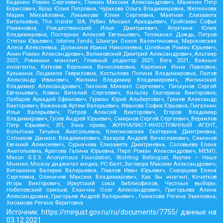
Баданин Роман Сергеевич, Гликин Максим Александрович, Маняхин Петр
Борисович, Ярош Юлия Петровна, Чуракова Ольга Владимировна, Железнова
Мария Михайловна, Лукьянова Юлия Сергеевна, Маетная Елизавета
Витальевна, The Insider SIA, Рубин Михаил Аркадьевич, Гройсман Софья
Романовна, Рождественский Илья Дмитриевич, Апухтина Юлия
Владимировна, Постернак Алексей Евгеньевич, Телеканал Дождь, Петров
Степан Юрьевич, Istories fonds, Шмагун Олеся Валентиновна, Мароховская
Алеся Алексеевна, Долинина Ирина Николаевна, Шлейнов Роман Юрьевич,
Анин Роман Александрович, Великовский Дмитрий Александрович, Альтаир
2021, Ромашки монолит, Главный редактор 2021, Вега 2021, Важные
иноагенты, Каткова Вероника Вячеславовна, Карезина Инна Павловна,
Кузьмина Людмила Гавриловна, Костылева Полина Владимировна, Лютов
Александр Иванович, Жилкин Владимир Владимирович, Жилинский
Владимир Александрович, Тихонов Михаил Сергеевич, Пискунов Сергей
Евгеньевич, Ковин Виталий Сергеевич, Кильтау Екатерина Викторовна,
Любарев Аркадий Ефимович, Гурман Юрий Альбертович, Грезев Александр
Викторович, Важенков Артем Валерьевич, Иванова София Юрьевна, Пигалкин
Илья Валерьевич, Петров Алексей Викторович, Егоров Владимир
Владимирович, Гусев Андрей Юрьевич, Смирнов Сергей Сергеевич, Верзилов
Петр Юрьевич, ЗП, Зона права, ЖУРНАЛИСТ-ИНОСТРАННЫЙ АГЕНТ,
Вольтская Татьяна Анатольевна, Клепиковская Екатерина Дмитриевна,
Сотников Даниил Владимирович, Захаров Андрей Вячеславович, Симонов
Евгений Алексеевич, Сурначева Елизавета Дмитриевна, Соловьева Елена
Анатольевна, Арапова Галина Юрьевна, Перл Роман Александрович, МЕМО,
Mason G.E.S. Anonymous Foundation, Stichting Bellingcat, Якутия – Наше
Мнение, Москоу диджитал медиа, РС-Балт, Заговора Максим Александрович,
Ветошкина Валерия Валерьевна, Павлов Иван Юрьевич, Скворцова Елена
Сергеевна, Оленичев Максим Владимирович, Как бы инагент, Кочетков
Игорь Викторович, Иркутский союз библиофилов, Честные выборы,
Нобелевский призыв, Еланчик Олег Александрович, Григорьева Алина
Александровна, Григорьев Андрей Валерьевич , Гималова Регина Эмилевна,
Хисамова Регина Фаритовна
Источник:
https://minjust.gov.ru/ru/documents/7755/
данные на
03.12.2021