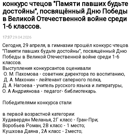
конкурс чтецов "Памяти павших будьте
достойны", посвящённый Дню Победы
в Великой Отечественной войне среди
1-6 классов.
17:37
29.04.2026
Сегодня, 29 апреля, в гимназии прошёл конкурс чтецов
"Памяти павших будьте достойны", посвящённый Дню
Победы в Великой Отечественной войне среди 1-6
классов.
Выступления конкурсантов оценивали
️ О. М. Пахомова - советник директора по воспитанию,
️ Д. А. Махонин - лейтенант саперного полка,
️Д. А. Нагоева - учитель русского языка и литературы,
️О. А Андриянова - педагог- библиотекарь.
Победителями конкурса стали
в первой возрастной категории:
Худавердян Меланья, 2Г класс - Гран-При;
Воробьев Роман, 2В класс - 1 место;
Кушхова Даяна , 2А класс - 2место;