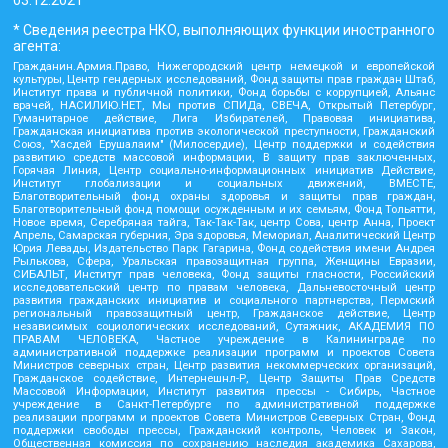
03.12.2021
* Сведения реестра НКО, выполняющих функции иностранного
агента:
Гражданин.Армия.Право, Нижегородский центр немецкой и европейской
культуры, Центр гендерных исследований, Фонд защиты прав граждан Штаб,
Институт права и публичной политики, Фонд борьбы с коррупцией, Альянс
врачей, НАСИЛИЮ.НЕТ, Мы против СПИДа, СВЕЧА, Открытый Петербург,
Гуманитарное действие, Лига Избирателей, Правовая инициатива,
Гражданская инициатива против экологической преступности, Гражданский
Союз, "Хасдей Ерушалаим" (Милосердие), Центр поддержки и содействия
развитию средств массовой информации, В защиту прав заключенных,
Горячая Линия, Центр социально-информационных инициатив Действие,
Институт глобализации и социальных движений, ВМЕСТЕ,
Благотворительный фонд охраны здоровья и защиты прав граждан,
Благотворительный фонд помощи осужденным и их семьям, Фонд Тольятти,
Новое время, Серебряная тайга, Так-Так-Так, центр Сова, центр Анна, Проект
Апрель, Самарская губерния, Эра здоровья, Мемориал, Аналитический Центр
Юрия Левады, Издательство Парк Гагарина, Фонд содействия имени Андрея
Рылькова, Сфера, Уральская правозащитная группа, Женщины Евразии,
СИБАЛЬТ, Институт прав человека, Фонд защиты гласности, Российский
исследовательский центр по правам человека, Дальневосточный центр
развития гражданских инициатив и социального партнерства, Пермский
региональный правозащитный центр, Гражданское действие, Центр
независимых социологических исследований, Сутяжник, АКАДЕМИЯ ПО
ПРАВАМ ЧЕЛОВЕКА, Частное учреждение в Калининграде по
административной поддержке реализации программ и проектов Совета
Министров северных стран, Центр развития некоммерческих организаций,
Гражданское содействие, Интернешнл-Р, Центр Защиты Прав Средств
Массовой Информации, Институт развития прессы - Сибирь, Частное
учреждение в Санкт-Петербурге по административной поддержке
реализации программ и проектов Совета Министров Северных Стран, Фонд
поддержки свободы прессы, Гражданский контроль, Человек и Закон,
Общественная комиссия по сохранению наследия академика Сахарова,