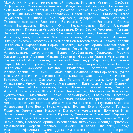
МЕМО. РУ, Институт региональной прессы, Институт Развития Свободы
Информации, Экозащита!-Женсовет, Общественный вердикт, Евразийская
антимонопольная ассоциация, Дзугкоева Регина Николаевна, Кривенко
Сергей Владимирович, Милославский Павел Юрьевич, Шнырова Ольга
Вадимовна, Чанышева Лилия Айратовна, Сидорович Ольга Борисовна,
Туровский Александр Алексеевич, Васильева Анастасия Евгеньевна, Ривина
Анна Валерьевна, Бурдина Юлия Владимировна, Бойко Анатолий
Николаевич, Пивоваров Андрей Сергеевич, Дугин Сергей Георгиевич, Аверин
Виталий Евгеньевич, Барахоев Магомед Бекханович, Шевченко Дмитрий
Александрович, Шарипков Олег Викторович, Мошель Ирина Ароновна,
Шведов Григорий Сергеевич, Пономарев Лев Александрович, Созаев Валерий
Валерьевич, Каргалицкий Борис Юльевич, Исакова Ирина Александровна,
Исламов Тимур Рифгатович, Романова Ольга Евгеньевна, Щаров Сергей
Алексадрович, Цирульников Борис Альбертович, Халидова Марина
Владимировна, Людевиг Марина Зариевна, Федотова Галина Анатольевна,
Паутов Юрий Анатольевич, Верховский Александр Маркович, Пислакова-
Паркер Марина Петровна, Кочеткова Татьяна Владимировна, Чуркина Наталья
Валерьевна, Акимова Татьяна Николаевна, Золотарева Екатерина
Александровна, Рачинский Ян Збигневич, Жемкова Елена Борисовна, Гудков
Лев Дмитриевич, Илларионова Юлия Юрьевна, Саранг Анна Васильевна,
Захарова Светлана Сергеевна, Щур Татьяна Михайловна, Щур Николай
Алексеевич, Аверин Владимир Анатольевич, Блинушов Андрей Юрьевич,
Мосин Алексей Геннадьевич, Гефтер Валентин Михайлович, Симонов
Алексей Кириллович, Флиге Ирина Анатольевна, Мельникова Валентина
Дмитриевна, Вититинова Елена Владимировна, Баженова Светлана
Куприяновна, Исаев Сергей Владимирович, Максимов Сергей Владимирович,
Беляев Сергей Иванович, Голубева Елена Николаевна, Ганнушкина Светлана
Алексеевна, Закс Елена Владимировна, Буртина Елена Юрьевна, Гендель
Людмила Залмановна, Кокорина Екатерина Алексеевна, Шуманов Илья
Вячеславович, Арапова Галина Юрьевна, Свечников Анатолий Мариевич,
Прохоров Вадим Юрьевич, Шахова Елена Владимировна, Подузов Сергей
Васильевич, Протасова Ирина Вячеславовна, Литинский Леонид Борисович,
Лукашевский Сергей Маркович, Бахмин Вячеслав Иванович, Шабад
Анатолий Ефимович, Сухих Дарья Николаевна, Орлов Олег Петрович,