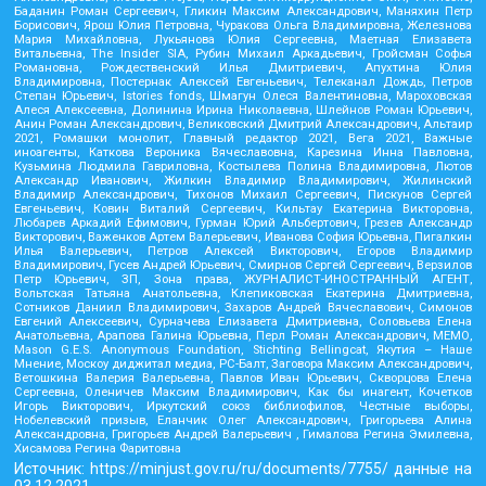
Баданин Роман Сергеевич, Гликин Максим Александрович, Маняхин Петр
Борисович, Ярош Юлия Петровна, Чуракова Ольга Владимировна, Железнова
Мария Михайловна, Лукьянова Юлия Сергеевна, Маетная Елизавета
Витальевна, The Insider SIA, Рубин Михаил Аркадьевич, Гройсман Софья
Романовна, Рождественский Илья Дмитриевич, Апухтина Юлия
Владимировна, Постернак Алексей Евгеньевич, Телеканал Дождь, Петров
Степан Юрьевич, Istories fonds, Шмагун Олеся Валентиновна, Мароховская
Алеся Алексеевна, Долинина Ирина Николаевна, Шлейнов Роман Юрьевич,
Анин Роман Александрович, Великовский Дмитрий Александрович, Альтаир
2021, Ромашки монолит, Главный редактор 2021, Вега 2021, Важные
иноагенты, Каткова Вероника Вячеславовна, Карезина Инна Павловна,
Кузьмина Людмила Гавриловна, Костылева Полина Владимировна, Лютов
Александр Иванович, Жилкин Владимир Владимирович, Жилинский
Владимир Александрович, Тихонов Михаил Сергеевич, Пискунов Сергей
Евгеньевич, Ковин Виталий Сергеевич, Кильтау Екатерина Викторовна,
Любарев Аркадий Ефимович, Гурман Юрий Альбертович, Грезев Александр
Викторович, Важенков Артем Валерьевич, Иванова София Юрьевна, Пигалкин
Илья Валерьевич, Петров Алексей Викторович, Егоров Владимир
Владимирович, Гусев Андрей Юрьевич, Смирнов Сергей Сергеевич, Верзилов
Петр Юрьевич, ЗП, Зона права, ЖУРНАЛИСТ-ИНОСТРАННЫЙ АГЕНТ,
Вольтская Татьяна Анатольевна, Клепиковская Екатерина Дмитриевна,
Сотников Даниил Владимирович, Захаров Андрей Вячеславович, Симонов
Евгений Алексеевич, Сурначева Елизавета Дмитриевна, Соловьева Елена
Анатольевна, Арапова Галина Юрьевна, Перл Роман Александрович, МЕМО,
Mason G.E.S. Anonymous Foundation, Stichting Bellingcat, Якутия – Наше
Мнение, Москоу диджитал медиа, РС-Балт, Заговора Максим Александрович,
Ветошкина Валерия Валерьевна, Павлов Иван Юрьевич, Скворцова Елена
Сергеевна, Оленичев Максим Владимирович, Как бы инагент, Кочетков
Игорь Викторович, Иркутский союз библиофилов, Честные выборы,
Нобелевский призыв, Еланчик Олег Александрович, Григорьева Алина
Александровна, Григорьев Андрей Валерьевич , Гималова Регина Эмилевна,
Хисамова Регина Фаритовна
Источник:
https://minjust.gov.ru/ru/documents/7755/
данные на