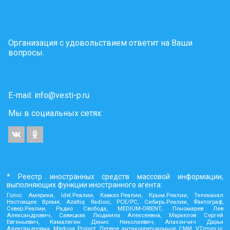
Организация с удовольствием ответит на Ваши
вопросы.
E-mail:
info@vesti-p.ru
Мы в социальных сетях:
* Реестр иностранных средств массовой информации,
выполняющих функции иностранного агента:
Голос Америки, Idel.Реалии, Кавказ.Реалии, Крым.Реалии, Телеканал
Настоящее Время, Azatliq Radiosi, PCE/PC, Сибирь.Реалии, Фактограф,
Север.Реалии, Радио Свобода, MEDIUM-ORIENT, Пономарев Лев
Александрович, Савицкая Людмила Алексеевна, Маркелов Сергей
Евгеньевич, Камалягин Денис Николаевич, Апахончич Дарья
Александровна, Medusa Project, Первое антикоррупционное СМИ, VTimes.io,