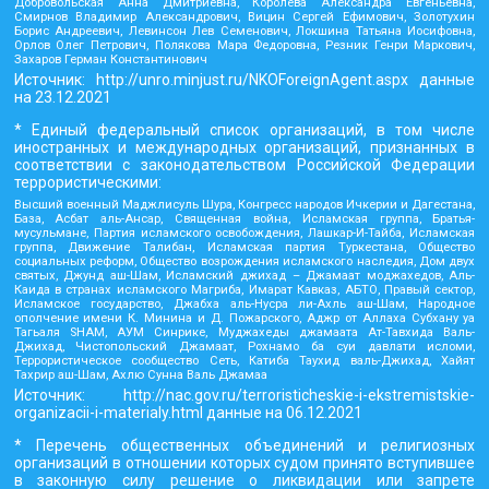
Добровольская Анна Дмитриевна, Королева Александра Евгеньевна,
Смирнов Владимир Александрович, Вицин Сергей Ефимович, Золотухин
Борис Андреевич, Левинсон Лев Семенович, Локшина Татьяна Иосифовна,
Орлов Олег Петрович, Полякова Мара Федоровна, Резник Генри Маркович,
Захаров Герман Константинович
Источник:
http://unro.minjust.ru/NKOForeignAgent.aspx
данные
на
23.12.2021
* Единый федеральный список организаций, в том числе
иностранных и международных организаций, признанных в
соответствии с законодательством Российской Федерации
террористическими:
Высший военный Маджлисуль Шура, Конгресс народов Ичкерии и Дагестана,
База, Асбат аль-Ансар, Священная война, Исламская группа, Братья-
мусульмане, Партия исламского освобождения, Лашкар-И-Тайба, Исламская
группа, Движение Талибан, Исламская партия Туркестана, Общество
социальных реформ, Общество возрождения исламского наследия, Дом двух
святых, Джунд аш-Шам, Исламский джихад – Джамаат моджахедов, Аль-
Каида в странах исламского Магриба, Имарат Кавказ, АБТО, Правый сектор,
Исламское государство, Джабха аль-Нусра ли-Ахль аш-Шам, Народное
ополчение имени К. Минина и Д. Пожарского, Аджр от Аллаха Субхану уа
Тагьаля SHAM, АУМ Синрике, Муджахеды джамаата Ат-Тавхида Валь-
Джихад, Чистопольский Джамаат, Рохнамо ба суи давлати исломи,
Террористическое сообщество Сеть, Катиба Таухид валь-Джихад, Хайят
Тахрир аш-Шам, Ахлю Сунна Валь Джамаа
Источник:
http://nac.gov.ru/terroristicheskie-i-ekstremistskie-
organizacii-i-materialy.html
данные на
06.12.2021
* Перечень общественных объединений и религиозных
организаций в отношении которых судом принято вступившее
в законную силу решение о ликвидации или запрете