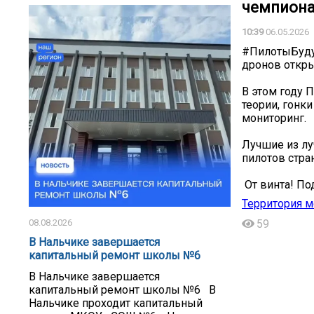
чемпиона
10:39
06.05.2026
#ПилотыБудущ
дронов откры
В этом году 
теории, гонк
мониторинг.
Лучшие из лу
пилотов стра
️ От винта! П
Территория м
08.08.2026
59
В Нальчике завершается
капитальный ремонт школы №6
В Нальчике завершается
капитальный ремонт школы №6 В
Нальчике проходит капитальный