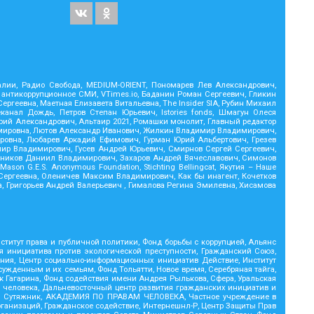
Реалии, Радио Свобода, MEDIUM-ORIENT, Пономарев Лев Александрович,
 антикоррупционное СМИ, VTimes.io, Баданин Роман Сергеевич, Гликин
геевна, Маетная Елизавета Витальевна, The Insider SIA, Рубин Михаил
анал Дождь, Петров Степан Юрьевич, Istories fonds, Шмагун Олеся
ий Александрович, Альтаир 2021, Ромашки монолит, Главный редактор
димировна, Лютов Александр Иванович, Жилкин Владимир Владимирович,
ровна, Любарев Аркадий Ефимович, Гурман Юрий Альбертович, Грезев
мир Владимирович, Гусев Андрей Юрьевич, Смирнов Сергей Сергеевич,
тников Даниил Владимирович, Захаров Андрей Вячеславович, Симонов
on G.E.S. Anonymous Foundation, Stichting Bellingcat, Якутия – Наше
Сергеевна, Оленичев Максим Владимирович, Как бы инагент, Кочетков
, Григорьев Андрей Валерьевич , Гималова Регина Эмилевна, Хисамова
титут права и публичной политики, Фонд борьбы с коррупцией, Альянс
я инициатива против экологической преступности, Гражданский Союз,
иния, Центр социально-информационных инициатив Действие, Институт
жденным и их семьям, Фонд Тольятти, Новое время, Серебряная тайга,
рк Гагарина, Фонд содействия имени Андрея Рылькова, Сфера, Уральская
м человека, Дальневосточный центр развития гражданских инициатив и
ий, Сутяжник, АКАДЕМИЯ ПО ПРАВАМ ЧЕЛОВЕКА, Частное учреждение в
ганизаций, Гражданское содействие, Интернешнл-Р, Центр Защиты Прав