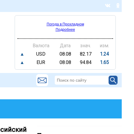
Погода в Прохладном
Подробнее
Валюта
Дата
знач.
изм.
▲
USD
08.08
82.17
1.24
▲
EUR
08.08
94.84
1.65
ссийский