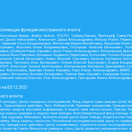
олняющих функции иностранного агента:
 Настоящее Время, Azatliq Radiosi, PCE/PC, Сибирь.Реалии, Фактограф, Север.
н Денис Николаевич, Апахончич Дарья Александровна, Medusa Project, Первое
Чуракова Ольга Владимировна, Железнова Мария Михайловна, Лукьянова Юлия Сер
риевич, Апухтина Юлия Владимировна, Постернак Алексей Евгеньевич, Телек
аевна, Шлейнов Роман Юрьевич, Анин Роман Александрович, Великовский Дмитр
 Карезина Инна Павловна, Кузьмина Людмила Гавриловна, Костылева Полина Вла
кунов Сергей Евгеньевич, Ковин Виталий Сергеевич, Кильтау Екатерина Викто
рьевна, Пигалкин Илья Валерьевич, Петров Алексей Викторович, Егоров Влади
ЕНТ, Вольтская Татьяна Анатольевна, Клепиковская Екатерина Дмитриевна, Со
а Анатольевна, Арапова Галина Юрьевна, Перл Роман Александрович, МЕМО, Mas
рович, Ветошкина Валерия Валерьевна, Павлов Иван Юрьевич, Скворцова Елена 
елевский призыв, Еланчик Олег Александрович, Григорьева Алина Александровна
 на
03.12.2021
ого агента:
 культуры, Центр гендерных исследований, Фонд защиты прав граждан Штаб, Инс
 Гуманитарное действие, Лига Избирателей, Правовая инициатива, Гражданска
звитию средств массовой информации, В защиту прав заключенных, Горячая Л
д охраны здоровья и защиты прав граждан, Благотворительный фонд помощи осу
ния, Эра здоровья, Мемориал, Аналитический Центр Юрия Левады, Издательство Па
овека, Фонд защиты гласности, Российский исследовательский центр по права
ентр, Гражданское действие, Центр независимых социологических исследован
проектов Совета Министров северных стран, Центр развития некоммерческих ор