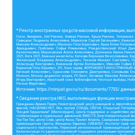
* Реестр иностранных средств массовой информации, вып
Голос Америки, Idel.Реалии, Кавказ.Реалии, Крым.Реалии, Телеканал
Савицкая Людмила Алексеевна, Маркелов Сергей Евгеньевич, Камаляги
Максим Александрович, Маняхин Петр Борисович, Ярош Юлия Петровна, 
Аркадьевич, Гройсман Софья Романовна, Рождественский Илья Дмит
Валентиновна, Мароховская Алеся Алексеевна, Долинина Ирина Никол
2021, Вега 2021, Важные иноагенты, Каткова Вероника Вячеславовна,
Жилинский Владимир Александрович, Тихонов Михаил Сергеевич, Пис
Александр Викторович, Важенков Артем Валерьевич, Иванова София Ю
Верзилов Петр Юрьевич, ЗП, Зона права, ЖУРНАЛИСТ-ИНОСТРАННЫЙ АГ
Евгений Алексеевич, Сурначева Елизавета Дмитриевна, Соловьева Елен
Мнение, Москоу диджитал медиа, РС-Балт, Заговора Максим Александ
Игорь Викторович, Иркутский союз библиофилов, Честные выборы, Ноб
Регина Фаритовна
Источник:
https://minjust.gov.ru/ru/documents/7755/
данные
* Сведения реестра НКО, выполняющих функции иностранн
Гражданин.Армия.Право, Нижегородский центр немецкой и европейской
врачей, НАСИЛИЮ.НЕТ, Мы против СПИДа, СВЕЧА, Открытый Петербург,
"Хасдей Ерушалаим" (Милосердие), Центр поддержки и содействия ра
глобализации и социальных движений, ВМЕСТЕ, Благотворительный фон
Так-Так-Так, центр Сова, центр Анна, Проект Апрель, Самарская губер
правозащитная группа, Женщины Евразии, СИБАЛЬТ, Институт прав чел
социального партнерства, Пермский региональный правозащитный ц
Калининграде по административной поддержке реализации программ и 