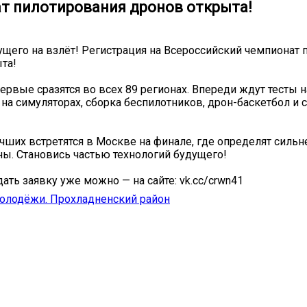
т пилотирования дронов открыта!
его на взлёт! Регистрация на Всероссийский чемпионат 
та!
Первые сразятся во всех 89 регионах. Впереди ждут тесты н
и на симуляторах, сборка беспилотников, дрон-баскетбол и 
чших встретятся в Москве на финале, где определят силь
ны. Становись частью технологий будущего!
одать заявку уже можно — на сайте: vk.cc/crwn41
олодёжи. Прохладненский район