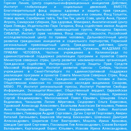
Горячая Линия, Центр социально-информационных инициатив Действие,
Институт глобализации и социальных движений, ВМЕСТЕ,
Благотворительный фонд охраны здоровья и защиты прав граждан,
Благотворительный фонд помощи осужденным и их семьям, Фонд Тольятти,
Новое время, Серебряная тайга, Так-Так-Так, центр Сова, центр Анна, Проект
Апрель, Самарская губерния, Эра здоровья, Мемориал, Аналитический Центр
Юрия Левады, Издательство Парк Гагарина, Фонд содействия имени Андрея
Рылькова, Сфера, Уральская правозащитная группа, Женщины Евразии,
СИБАЛЬТ, Институт прав человека, Фонд защиты гласности, Российский
исследовательский центр по правам человека, Дальневосточный центр
развития гражданских инициатив и социального партнерства, Пермский
региональный правозащитный центр, Гражданское действие, Центр
независимых социологических исследований, Сутяжник, АКАДЕМИЯ ПО
ПРАВАМ ЧЕЛОВЕКА, Частное учреждение в Калининграде по
административной поддержке реализации программ и проектов Совета
Министров северных стран, Центр развития некоммерческих организаций,
Гражданское содействие, Интернешнл-Р, Центр Защиты Прав Средств
Массовой Информации, Институт развития прессы - Сибирь, Частное
учреждение в Санкт-Петербурге по административной поддержке
реализации программ и проектов Совета Министров Северных Стран, Фонд
поддержки свободы прессы, Гражданский контроль, Человек и Закон,
Общественная комиссия по сохранению наследия академика Сахарова,
МЕМО. РУ, Институт региональной прессы, Институт Развития Свободы
Информации, Экозащита!-Женсовет, Общественный вердикт, Евразийская
антимонопольная ассоциация, Дзугкоева Регина Николаевна, Кривенко
Сергей Владимирович, Милославский Павел Юрьевич, Шнырова Ольга
Вадимовна, Чанышева Лилия Айратовна, Сидорович Ольга Борисовна,
Туровский Александр Алексеевич, Васильева Анастасия Евгеньевна, Ривина
Анна Валерьевна, Бурдина Юлия Владимировна, Бойко Анатолий
Николаевич, Пивоваров Андрей Сергеевич, Дугин Сергей Георгиевич, Аверин
Виталий Евгеньевич, Барахоев Магомед Бекханович, Шевченко Дмитрий
Александрович, Шарипков Олег Викторович, Мошель Ирина Ароновна,
Шведов Григорий Сергеевич, Пономарев Лев Александрович, Созаев Валерий
Валерьевич, Каргалицкий Борис Юльевич, Исакова Ирина Александровна,