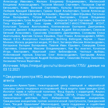
Александр Иванович, Жилкин Владимир Владимирович, Жилинский
Владимир Александрович, Тихонов Михаил Сергеевич, Пискунов Сергей
Евгеньевич, Ковин Виталий Сергеевич, Кильтау Екатерина Викторовна,
Любарев Аркадий Ефимович, Гурман Юрий Альбертович, Грезев Александр
Викторович, Важенков Артем Валерьевич, Иванова София Юрьевна, Пигалкин
Илья Валерьевич, Петров Алексей Викторович, Егоров Владимир
Владимирович, Гусев Андрей Юрьевич, Смирнов Сергей Сергеевич, Верзилов
Петр Юрьевич, ЗП, Зона права, ЖУРНАЛИСТ-ИНОСТРАННЫЙ АГЕНТ,
Вольтская Татьяна Анатольевна, Клепиковская Екатерина Дмитриевна,
Сотников Даниил Владимирович, Захаров Андрей Вячеславович, Симонов
Евгений Алексеевич, Сурначева Елизавета Дмитриевна, Соловьева Елена
Анатольевна, Арапова Галина Юрьевна, Перл Роман Александрович, МЕМО,
Mason G.E.S. Anonymous Foundation, Stichting Bellingcat, Якутия – Наше
Мнение, Москоу диджитал медиа, РС-Балт, Заговора Максим Александрович,
Ветошкина Валерия Валерьевна, Павлов Иван Юрьевич, Скворцова Елена
Сергеевна, Оленичев Максим Владимирович, Как бы инагент, Кочетков
Игорь Викторович, Иркутский союз библиофилов, Честные выборы,
Нобелевский призыв, Еланчик Олег Александрович, Григорьева Алина
Александровна, Григорьев Андрей Валерьевич , Гималова Регина Эмилевна,
Хисамова Регина Фаритовна
Источник:
https://minjust.gov.ru/ru/documents/7755/
данные на
03.12.2021
* Сведения реестра НКО, выполняющих функции иностранного
агента:
Гражданин.Армия.Право, Нижегородский центр немецкой и европейской
культуры, Центр гендерных исследований, Фонд защиты прав граждан Штаб,
Институт права и публичной политики, Фонд борьбы с коррупцией, Альянс
врачей, НАСИЛИЮ.НЕТ, Мы против СПИДа, СВЕЧА, Открытый Петербург,
Гуманитарное действие, Лига Избирателей, Правовая инициатива,
Гражданская инициатива против экологической преступности, Гражданский
Союз, "Хасдей Ерушалаим" (Милосердие), Центр поддержки и содействия
развитию средств массовой информации, В защиту прав заключенных,