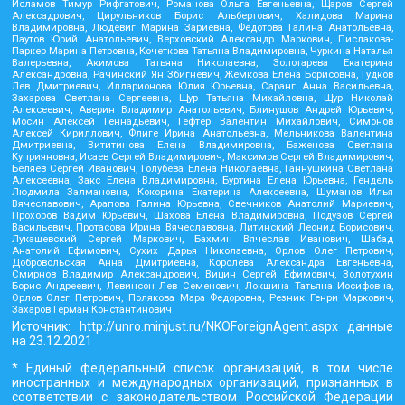
Исламов Тимур Рифгатович, Романова Ольга Евгеньевна, Щаров Сергей
Алексадрович, Цирульников Борис Альбертович, Халидова Марина
Владимировна, Людевиг Марина Зариевна, Федотова Галина Анатольевна,
Паутов Юрий Анатольевич, Верховский Александр Маркович, Пислакова-
Паркер Марина Петровна, Кочеткова Татьяна Владимировна, Чуркина Наталья
Валерьевна, Акимова Татьяна Николаевна, Золотарева Екатерина
Александровна, Рачинский Ян Збигневич, Жемкова Елена Борисовна, Гудков
Лев Дмитриевич, Илларионова Юлия Юрьевна, Саранг Анна Васильевна,
Захарова Светлана Сергеевна, Щур Татьяна Михайловна, Щур Николай
Алексеевич, Аверин Владимир Анатольевич, Блинушов Андрей Юрьевич,
Мосин Алексей Геннадьевич, Гефтер Валентин Михайлович, Симонов
Алексей Кириллович, Флиге Ирина Анатольевна, Мельникова Валентина
Дмитриевна, Вититинова Елена Владимировна, Баженова Светлана
Куприяновна, Исаев Сергей Владимирович, Максимов Сергей Владимирович,
Беляев Сергей Иванович, Голубева Елена Николаевна, Ганнушкина Светлана
Алексеевна, Закс Елена Владимировна, Буртина Елена Юрьевна, Гендель
Людмила Залмановна, Кокорина Екатерина Алексеевна, Шуманов Илья
Вячеславович, Арапова Галина Юрьевна, Свечников Анатолий Мариевич,
Прохоров Вадим Юрьевич, Шахова Елена Владимировна, Подузов Сергей
Васильевич, Протасова Ирина Вячеславовна, Литинский Леонид Борисович,
Лукашевский Сергей Маркович, Бахмин Вячеслав Иванович, Шабад
Анатолий Ефимович, Сухих Дарья Николаевна, Орлов Олег Петрович,
Добровольская Анна Дмитриевна, Королева Александра Евгеньевна,
Смирнов Владимир Александрович, Вицин Сергей Ефимович, Золотухин
Борис Андреевич, Левинсон Лев Семенович, Локшина Татьяна Иосифовна,
Орлов Олег Петрович, Полякова Мара Федоровна, Резник Генри Маркович,
Захаров Герман Константинович
Источник:
http://unro.minjust.ru/NKOForeignAgent.aspx
данные
на
23.12.2021
* Единый федеральный список организаций, в том числе
иностранных и международных организаций, признанных в
соответствии с законодательством Российской Федерации