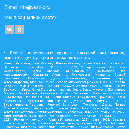
E-mail:
info@vesti-p.ru
Мы в социальных сетях:
* Реестр иностранных средств массовой информации,
выполняющих функции иностранного агента:
Голос Америки, Idel.Реалии, Кавказ.Реалии, Крым.Реалии, Телеканал
Настоящее Время, Azatliq Radiosi, PCE/PC, Сибирь.Реалии, Фактограф,
Север.Реалии, Радио Свобода, MEDIUM-ORIENT, Пономарев Лев
Александрович, Савицкая Людмила Алексеевна, Маркелов Сергей
Евгеньевич, Камалягин Денис Николаевич, Апахончич Дарья
Александровна, Medusa Project, Первое антикоррупционное СМИ, VTimes.io,
Баданин Роман Сергеевич, Гликин Максим Александрович, Маняхин Петр
Борисович, Ярош Юлия Петровна, Чуракова Ольга Владимировна, Железнова
Мария Михайловна, Лукьянова Юлия Сергеевна, Маетная Елизавета
Витальевна, The Insider SIA, Рубин Михаил Аркадьевич, Гройсман Софья
Романовна, Рождественский Илья Дмитриевич, Апухтина Юлия
Владимировна, Постернак Алексей Евгеньевич, Телеканал Дождь, Петров
Степан Юрьевич, Istories fonds, Шмагун Олеся Валентиновна, Мароховская
Алеся Алексеевна, Долинина Ирина Николаевна, Шлейнов Роман Юрьевич,
Анин Роман Александрович, Великовский Дмитрий Александрович, Альтаир
2021, Ромашки монолит, Главный редактор 2021, Вега 2021, Важные
иноагенты, Каткова Вероника Вячеславовна, Карезина Инна Павловна,
Кузьмина Людмила Гавриловна, Костылева Полина Владимировна, Лютов