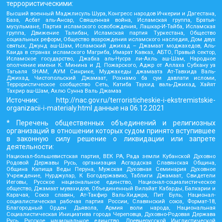
террористическими:
Высший военный Маджлисуль Шура, Конгресс народов Ичкерии и Дагестана,
База, Асбат аль-Ансар, Священная война, Исламская группа, Братья-
мусульмане, Партия исламского освобождения, Лашкар-И-Тайба, Исламская
группа, Движение Талибан, Исламская партия Туркестана, Общество
социальных реформ, Общество возрождения исламского наследия, Дом двух
святых, Джунд аш-Шам, Исламский джихад – Джамаат моджахедов, Аль-
Каида в странах исламского Магриба, Имарат Кавказ, АБТО, Правый сектор,
Исламское государство, Джабха аль-Нусра ли-Ахль аш-Шам, Народное
ополчение имени К. Минина и Д. Пожарского, Аджр от Аллаха Субхану уа
Тагьаля SHAM, АУМ Синрике, Муджахеды джамаата Ат-Тавхида Валь-
Джихад, Чистопольский Джамаат, Рохнамо ба суи давлати исломи,
Террористическое сообщество Сеть, Катиба Таухид валь-Джихад, Хайят
Тахрир аш-Шам, Ахлю Сунна Валь Джамаа
Источник:
http://nac.gov.ru/terroristicheskie-i-ekstremistskie-
organizacii-i-materialy.html
данные на
06.12.2021
* Перечень общественных объединений и религиозных
организаций в отношении которых судом принято вступившее
в законную силу решение о ликвидации или запрете
деятельности:
Национал-большевистская партия, ВЕК РА, Рада земли Кубанской Духовно
Родовой Державы Русь, организация Асгардская Славянская Община,
Община Капища Веды Перуна, Мужская Духовная Семинария Духовное
Учреждение, Нурджулар, К Богодержавию, Таблиги Джамаат, Свидетели
Иеговы, Русское национальное единство, Национал-социалистическое
общество, Джамаат мувахидов, Объединенный Вилайат Кабарды, Балкарии и
Карачая, Союз славян, Ат-Такфир Валь-Хиджра, Пит Буль, Национал-
социалистическая рабочая партия России, Славянский союз, Формат-18,
Благородный Орден Дьявола, Армия воли народа, Национальная
Социалистическая Инициатива города Череповца, Духовно-Родовая Держава
Русь, Русское национальное единство, Древнерусской Инглистической