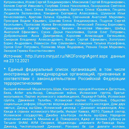
Куприяновна, Исаев Сергей Владимирович, Максимов Сергей Владимирович,
Беляев Сергей Иванович, Голубева Елена Николаевна, Ганнушкина Светлана
Алексеевна, Закс Елена Владимировна, Буртина Елена Юрьевна, Гендель
Людмила Залмановна, Кокорина Екатерина Алексеевна, Шуманов Илья
Вячеславович, Арапова Галина Юрьевна, Свечников Анатолий Мариевич,
Прохоров Вадим Юрьевич, Шахова Елена Владимировна, Подузов Сергей
Васильевич, Протасова Ирина Вячеславовна, Литинский Леонид Борисович,
Лукашевский Сергей Маркович, Бахмин Вячеслав Иванович, Шабад
Анатолий Ефимович, Сухих Дарья Николаевна, Орлов Олег Петрович,
Добровольская Анна Дмитриевна, Королева Александра Евгеньевна,
Смирнов Владимир Александрович, Вицин Сергей Ефимович, Золотухин
Борис Андреевич, Левинсон Лев Семенович, Локшина Татьяна Иосифовна,
Орлов Олег Петрович, Полякова Мара Федоровна, Резник Генри Маркович,
Захаров Герман Константинович
Источник:
http://unro.minjust.ru/NKOForeignAgent.aspx
данные
на
23.12.2021
* Единый федеральный список организаций, в том числе
иностранных и международных организаций, признанных в
соответствии с законодательством Российской Федерации
террористическими:
Высший военный Маджлисуль Шура, Конгресс народов Ичкерии и Дагестана,
База, Асбат аль-Ансар, Священная война, Исламская группа, Братья-
мусульмане, Партия исламского освобождения, Лашкар-И-Тайба, Исламская
группа, Движение Талибан, Исламская партия Туркестана, Общество
социальных реформ, Общество возрождения исламского наследия, Дом двух
святых, Джунд аш-Шам, Исламский джихад – Джамаат моджахедов, Аль-
Каида в странах исламского Магриба, Имарат Кавказ, АБТО, Правый сектор,
Исламское государство, Джабха аль-Нусра ли-Ахль аш-Шам, Народное
ополчение имени К. Минина и Д. Пожарского, Аджр от Аллаха Субхану уа
Тагьаля SHAM, АУМ Синрике, Муджахеды джамаата Ат-Тавхида Валь-
Джихад, Чистопольский Джамаат, Рохнамо ба суи давлати исломи,