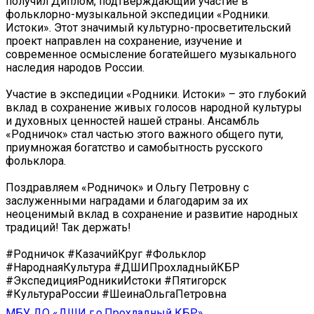
получил Диплом, подтверждающий участие в
фольклорно-музыкальной экспедиции «Родники.
Истоки». Этот значимый культурно-просветительский
проект направлен на сохранение, изучение и
современное осмысление богатейшего музыкального
наследия народов России.
Участие в экспедиции «Родники. Истоки» – это глубокий
вклад в сохранение живых голосов народной культуры
и духовных ценностей нашей страны. Ансамбль
«Родничок» стал частью этого важного общего пути,
приумножая богатство и самобытность русского
фольклора.
Поздравляем «Родничок» и Ольгу Петровну с
заслуженными наградами и благодарим за их
неоценимый вклад в сохранение и развитие народных
традиций! Так держать!
#Родничок #КазачийКруг #Фольклор
#НароднаяКультура #ДШИПрохладныйКБР
#ЭкспедицияРодникиИстоки #Пятигорск
#КультураРоссии #ШеинаОльгаПетровна
МБУ ДО «ДШИ г.о.Прохладный КБР»