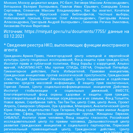
Мнение, Москоу диджитал медиа, РС-Балт, Заговора Максим Александрович,
Ветошкина Валерия Валерьевна, Павлов Иван Юрьевич, Скворцова Елена
Сергеевна, Оленичев Максим Владимирович, Как бы инагент, Кочетков
Игорь Викторович, Иркутский союз библиофилов, Честные выборы,
Нобелевский призыв, Еланчик Олег Александрович, Григорьева Алина
Александровна, Григорьев Андрей Валерьевич , Гималова Регина Эмилевна,
Хисамова Регина Фаритовна
Источник:
https://minjust.gov.ru/ru/documents/7755/
данные на
03.12.2021
* Сведения реестра НКО, выполняющих функции иностранного
агента:
Гражданин.Армия.Право, Нижегородский центр немецкой и европейской
культуры, Центр гендерных исследований, Фонд защиты прав граждан Штаб,
Институт права и публичной политики, Фонд борьбы с коррупцией, Альянс
врачей, НАСИЛИЮ.НЕТ, Мы против СПИДа, СВЕЧА, Открытый Петербург,
Гуманитарное действие, Лига Избирателей, Правовая инициатива,
Гражданская инициатива против экологической преступности, Гражданский
Союз, "Хасдей Ерушалаим" (Милосердие), Центр поддержки и содействия
развитию средств массовой информации, В защиту прав заключенных,
Горячая Линия, Центр социально-информационных инициатив Действие,
Институт глобализации и социальных движений, ВМЕСТЕ,
Благотворительный фонд охраны здоровья и защиты прав граждан,
Благотворительный фонд помощи осужденным и их семьям, Фонд Тольятти,
Новое время, Серебряная тайга, Так-Так-Так, центр Сова, центр Анна, Проект
Апрель, Самарская губерния, Эра здоровья, Мемориал, Аналитический Центр
Юрия Левады, Издательство Парк Гагарина, Фонд содействия имени Андрея
Рылькова, Сфера, Уральская правозащитная группа, Женщины Евразии,
СИБАЛЬТ, Институт прав человека, Фонд защиты гласности, Российский
исследовательский центр по правам человека, Дальневосточный центр
развития гражданских инициатив и социального партнерства, Пермский
региональный правозащитный центр, Гражданское действие, Центр