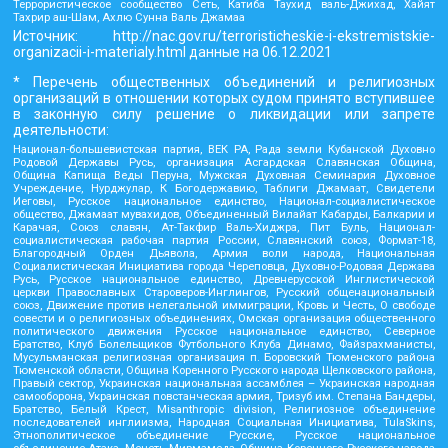
Террористическое сообщество Сеть, Катиба Таухид валь-Джихад, Хайят
Тахрир аш-Шам, Ахлю Сунна Валь Джамаа
Источник:
http://nac.gov.ru/terroristicheskie-i-ekstremistskie-
organizacii-i-materialy.html
данные на
06.12.2021
* Перечень общественных объединений и религиозных
организаций в отношении которых судом принято вступившее
в законную силу решение о ликвидации или запрете
деятельности:
Национал-большевистская партия, ВЕК РА, Рада земли Кубанской Духовно
Родовой Державы Русь, организация Асгардская Славянская Община,
Община Капища Веды Перуна, Мужская Духовная Семинария Духовное
Учреждение, Нурджулар, К Богодержавию, Таблиги Джамаат, Свидетели
Иеговы, Русское национальное единство, Национал-социалистическое
общество, Джамаат мувахидов, Объединенный Вилайат Кабарды, Балкарии и
Карачая, Союз славян, Ат-Такфир Валь-Хиджра, Пит Буль, Национал-
социалистическая рабочая партия России, Славянский союз, Формат-18,
Благородный Орден Дьявола, Армия воли народа, Национальная
Социалистическая Инициатива города Череповца, Духовно-Родовая Держава
Русь, Русское национальное единство, Древнерусской Инглистической
церкви Православных Староверов-Инглингов, Русский общенациональный
союз, Движение против нелегальной иммиграции, Кровь и Честь, О свободе
совести и о религиозных объединениях, Омская организация общественного
политического движения Русское национальное единство, Северное
Братство, Клуб Болельщиков Футбольного Клуба Динамо, Файзрахманисты,
Мусульманская религиозная организация п. Боровский Тюменского района
Тюменской области, Община Коренного Русского народа Щелковского района,
Правый сектор, Украинская национальная ассамблея – Украинская народная
самооборона, Украинская повстанческая армия, Тризуб им. Степана Бандеры,
Братство, Белый Крест, Misanthropic division, Религиозное объединение
последователей инглиизма, Народная Социальная Инициатива, TulaSkins,
Этнополитическое объединение Русские, Русское национальное