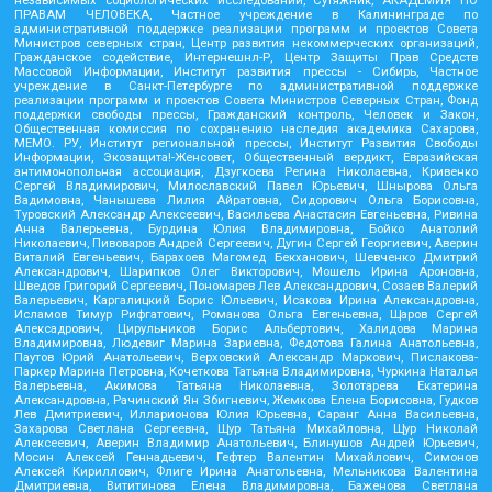
независимых социологических исследований, Сутяжник, АКАДЕМИЯ ПО
ПРАВАМ ЧЕЛОВЕКА, Частное учреждение в Калининграде по
административной поддержке реализации программ и проектов Совета
Министров северных стран, Центр развития некоммерческих организаций,
Гражданское содействие, Интернешнл-Р, Центр Защиты Прав Средств
Массовой Информации, Институт развития прессы - Сибирь, Частное
учреждение в Санкт-Петербурге по административной поддержке
реализации программ и проектов Совета Министров Северных Стран, Фонд
поддержки свободы прессы, Гражданский контроль, Человек и Закон,
Общественная комиссия по сохранению наследия академика Сахарова,
МЕМО. РУ, Институт региональной прессы, Институт Развития Свободы
Информации, Экозащита!-Женсовет, Общественный вердикт, Евразийская
антимонопольная ассоциация, Дзугкоева Регина Николаевна, Кривенко
Сергей Владимирович, Милославский Павел Юрьевич, Шнырова Ольга
Вадимовна, Чанышева Лилия Айратовна, Сидорович Ольга Борисовна,
Туровский Александр Алексеевич, Васильева Анастасия Евгеньевна, Ривина
Анна Валерьевна, Бурдина Юлия Владимировна, Бойко Анатолий
Николаевич, Пивоваров Андрей Сергеевич, Дугин Сергей Георгиевич, Аверин
Виталий Евгеньевич, Барахоев Магомед Бекханович, Шевченко Дмитрий
Александрович, Шарипков Олег Викторович, Мошель Ирина Ароновна,
Шведов Григорий Сергеевич, Пономарев Лев Александрович, Созаев Валерий
Валерьевич, Каргалицкий Борис Юльевич, Исакова Ирина Александровна,
Исламов Тимур Рифгатович, Романова Ольга Евгеньевна, Щаров Сергей
Алексадрович, Цирульников Борис Альбертович, Халидова Марина
Владимировна, Людевиг Марина Зариевна, Федотова Галина Анатольевна,
Паутов Юрий Анатольевич, Верховский Александр Маркович, Пислакова-
Паркер Марина Петровна, Кочеткова Татьяна Владимировна, Чуркина Наталья
Валерьевна, Акимова Татьяна Николаевна, Золотарева Екатерина
Александровна, Рачинский Ян Збигневич, Жемкова Елена Борисовна, Гудков
Лев Дмитриевич, Илларионова Юлия Юрьевна, Саранг Анна Васильевна,
Захарова Светлана Сергеевна, Щур Татьяна Михайловна, Щур Николай
Алексеевич, Аверин Владимир Анатольевич, Блинушов Андрей Юрьевич,
Мосин Алексей Геннадьевич, Гефтер Валентин Михайлович, Симонов
Алексей Кириллович, Флиге Ирина Анатольевна, Мельникова Валентина
Дмитриевна, Вититинова Елена Владимировна, Баженова Светлана