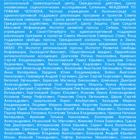
региональный правозащитный центр, Гражданское действие, Центр
независимых социологических исследований, Сутяжник, АКАДЕМИЯ ПО
ПРАВАМ ЧЕЛОВЕКА, Частное учреждение в Калининграде по
административной поддержке реализации программ и проектов Совета
Министров северных стран, Центр развития некоммерческих организаций,
Гражданское содействие, Интернешнл-Р, Центр Защиты Прав Средств
Массовой Информации, Институт развития прессы - Сибирь, Частное
учреждение в Санкт-Петербурге по административной поддержке
реализации программ и проектов Совета Министров Северных Стран, Фонд
поддержки свободы прессы, Гражданский контроль, Человек и Закон,
Общественная комиссия по сохранению наследия академика Сахарова,
МЕМО. РУ, Институт региональной прессы, Институт Развития Свободы
Информации, Экозащита!-Женсовет, Общественный вердикт, Евразийская
антимонопольная ассоциация, Дзугкоева Регина Николаевна, Кривенко
Сергей Владимирович, Милославский Павел Юрьевич, Шнырова Ольга
Вадимовна, Чанышева Лилия Айратовна, Сидорович Ольга Борисовна,
Туровский Александр Алексеевич, Васильева Анастасия Евгеньевна, Ривина
Анна Валерьевна, Бурдина Юлия Владимировна, Бойко Анатолий
Николаевич, Пивоваров Андрей Сергеевич, Дугин Сергей Георгиевич, Аверин
Виталий Евгеньевич, Барахоев Магомед Бекханович, Шевченко Дмитрий
Александрович, Шарипков Олег Викторович, Мошель Ирина Ароновна,
Шведов Григорий Сергеевич, Пономарев Лев Александрович, Созаев Валерий
Валерьевич, Каргалицкий Борис Юльевич, Исакова Ирина Александровна,
Исламов Тимур Рифгатович, Романова Ольга Евгеньевна, Щаров Сергей
Алексадрович, Цирульников Борис Альбертович, Халидова Марина
Владимировна, Людевиг Марина Зариевна, Федотова Галина Анатольевна,
Паутов Юрий Анатольевич, Верховский Александр Маркович, Пислакова-
Паркер Марина Петровна, Кочеткова Татьяна Владимировна, Чуркина Наталья
Валерьевна, Акимова Татьяна Николаевна, Золотарева Екатерина
Александровна, Рачинский Ян Збигневич, Жемкова Елена Борисовна, Гудков
Лев Дмитриевич, Илларионова Юлия Юрьевна, Саранг Анна Васильевна,
Захарова Светлана Сергеевна, Щур Татьяна Михайловна, Щур Николай
Алексеевич, Аверин Владимир Анатольевич, Блинушов Андрей Юрьевич,
Мосин Алексей Геннадьевич, Гефтер Валентин Михайлович, Симонов