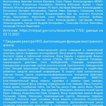
Анатольевна, Арапова Галина Юрьевна, Перл Роман Александрович, МЕМО,
Mason G.E.S. Anonymous Foundation, Stichting Bellingcat, Якутия – Наше
Мнение, Москоу диджитал медиа, РС-Балт, Заговора Максим Александрович,
Ветошкина Валерия Валерьевна, Павлов Иван Юрьевич, Скворцова Елена
Сергеевна, Оленичев Максим Владимирович, Как бы инагент, Кочетков
Игорь Викторович, Иркутский союз библиофилов, Честные выборы,
Нобелевский призыв, Еланчик Олег Александрович, Григорьева Алина
Александровна, Григорьев Андрей Валерьевич , Гималова Регина Эмилевна,
Хисамова Регина Фаритовна
Источник:
https://minjust.gov.ru/ru/documents/7755/
данные на
03.12.2021
* Сведения реестра НКО, выполняющих функции иностранного
агента:
Гражданин.Армия.Право, Нижегородский центр немецкой и европейской
культуры, Центр гендерных исследований, Фонд защиты прав граждан Штаб,
Институт права и публичной политики, Фонд борьбы с коррупцией, Альянс
врачей, НАСИЛИЮ.НЕТ, Мы против СПИДа, СВЕЧА, Открытый Петербург,
Гуманитарное действие, Лига Избирателей, Правовая инициатива,
Гражданская инициатива против экологической преступности, Гражданский
Союз, "Хасдей Ерушалаим" (Милосердие), Центр поддержки и содействия
развитию средств массовой информации, В защиту прав заключенных,
Горячая Линия, Центр социально-информационных инициатив Действие,
Институт глобализации и социальных движений, ВМЕСТЕ,
Благотворительный фонд охраны здоровья и защиты прав граждан,
Благотворительный фонд помощи осужденным и их семьям, Фонд Тольятти,
Новое время, Серебряная тайга, Так-Так-Так, центр Сова, центр Анна, Проект
Апрель, Самарская губерния, Эра здоровья, Мемориал, Аналитический Центр
Юрия Левады, Издательство Парк Гагарина, Фонд содействия имени Андрея
Рылькова, Сфера, Уральская правозащитная группа, Женщины Евразии,
СИБАЛЬТ, Институт прав человека, Фонд защиты гласности, Российский
исследовательский центр по правам человека, Дальневосточный центр
развития гражданских инициатив и социального партнерства, Пермский