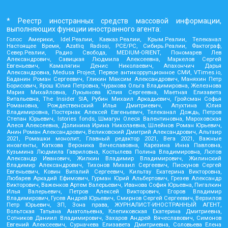
* Реестр иностранных средств массовой информации,
выполняющих функции иностранного агента:
Голос Америки, Idel.Реалии, Кавказ.Реалии, Крым.Реалии, Телеканал
Настоящее Время, Azatliq Radiosi, PCE/PC, Сибирь.Реалии, Фактограф,
Север.Реалии, Радио Свобода, MEDIUM-ORIENT, Пономарев Лев
Александрович, Савицкая Людмила Алексеевна, Маркелов Сергей
Евгеньевич, Камалягин Денис Николаевич, Апахончич Дарья
Александровна, Medusa Project, Первое антикоррупционное СМИ, VTimes.io,
Баданин Роман Сергеевич, Гликин Максим Александрович, Маняхин Петр
Борисович, Ярош Юлия Петровна, Чуракова Ольга Владимировна, Железнова
Мария Михайловна, Лукьянова Юлия Сергеевна, Маетная Елизавета
Витальевна, The Insider SIA, Рубин Михаил Аркадьевич, Гройсман Софья
Романовна, Рождественский Илья Дмитриевич, Апухтина Юлия
Владимировна, Постернак Алексей Евгеньевич, Телеканал Дождь, Петров
Степан Юрьевич, Istories fonds, Шмагун Олеся Валентиновна, Мароховская
Алеся Алексеевна, Долинина Ирина Николаевна, Шлейнов Роман Юрьевич,
Анин Роман Александрович, Великовский Дмитрий Александрович, Альтаир
2021, Ромашки монолит, Главный редактор 2021, Вега 2021, Важные
иноагенты, Каткова Вероника Вячеславовна, Карезина Инна Павловна,
Кузьмина Людмила Гавриловна, Костылева Полина Владимировна, Лютов
Александр Иванович, Жилкин Владимир Владимирович, Жилинский
Владимир Александрович, Тихонов Михаил Сергеевич, Пискунов Сергей
Евгеньевич, Ковин Виталий Сергеевич, Кильтау Екатерина Викторовна,
Любарев Аркадий Ефимович, Гурман Юрий Альбертович, Грезев Александр
Викторович, Важенков Артем Валерьевич, Иванова София Юрьевна, Пигалкин
Илья Валерьевич, Петров Алексей Викторович, Егоров Владимир
Владимирович, Гусев Андрей Юрьевич, Смирнов Сергей Сергеевич, Верзилов
Петр Юрьевич, ЗП, Зона права, ЖУРНАЛИСТ-ИНОСТРАННЫЙ АГЕНТ,
Вольтская Татьяна Анатольевна, Клепиковская Екатерина Дмитриевна,
Сотников Даниил Владимирович, Захаров Андрей Вячеславович, Симонов
Евгений Алексеевич, Сурначева Елизавета Дмитриевна, Соловьева Елена