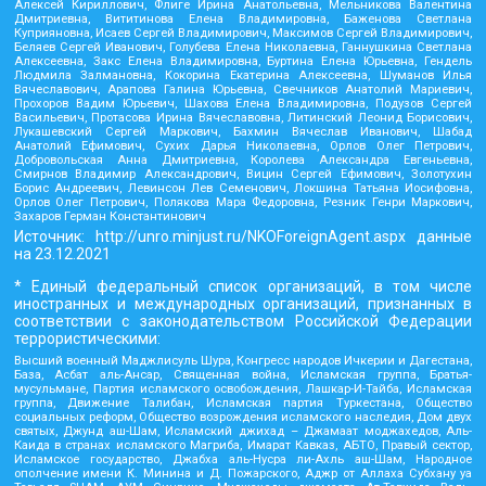
Алексей Кириллович, Флиге Ирина Анатольевна, Мельникова Валентина
Дмитриевна, Вититинова Елена Владимировна, Баженова Светлана
Куприяновна, Исаев Сергей Владимирович, Максимов Сергей Владимирович,
Беляев Сергей Иванович, Голубева Елена Николаевна, Ганнушкина Светлана
Алексеевна, Закс Елена Владимировна, Буртина Елена Юрьевна, Гендель
Людмила Залмановна, Кокорина Екатерина Алексеевна, Шуманов Илья
Вячеславович, Арапова Галина Юрьевна, Свечников Анатолий Мариевич,
Прохоров Вадим Юрьевич, Шахова Елена Владимировна, Подузов Сергей
Васильевич, Протасова Ирина Вячеславовна, Литинский Леонид Борисович,
Лукашевский Сергей Маркович, Бахмин Вячеслав Иванович, Шабад
Анатолий Ефимович, Сухих Дарья Николаевна, Орлов Олег Петрович,
Добровольская Анна Дмитриевна, Королева Александра Евгеньевна,
Смирнов Владимир Александрович, Вицин Сергей Ефимович, Золотухин
Борис Андреевич, Левинсон Лев Семенович, Локшина Татьяна Иосифовна,
Орлов Олег Петрович, Полякова Мара Федоровна, Резник Генри Маркович,
Захаров Герман Константинович
Источник:
http://unro.minjust.ru/NKOForeignAgent.aspx
данные
на
23.12.2021
* Единый федеральный список организаций, в том числе
иностранных и международных организаций, признанных в
соответствии с законодательством Российской Федерации
террористическими:
Высший военный Маджлисуль Шура, Конгресс народов Ичкерии и Дагестана,
База, Асбат аль-Ансар, Священная война, Исламская группа, Братья-
мусульмане, Партия исламского освобождения, Лашкар-И-Тайба, Исламская
группа, Движение Талибан, Исламская партия Туркестана, Общество
социальных реформ, Общество возрождения исламского наследия, Дом двух
святых, Джунд аш-Шам, Исламский джихад – Джамаат моджахедов, Аль-
Каида в странах исламского Магриба, Имарат Кавказ, АБТО, Правый сектор,
Исламское государство, Джабха аль-Нусра ли-Ахль аш-Шам, Народное
ополчение имени К. Минина и Д. Пожарского, Аджр от Аллаха Субхану уа