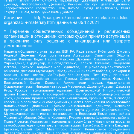
Тагьаля SHAM, АУМ Синрике, Муджахеды джамаата Ат-Тавхида Валь-
Джихад, Чистопольский Джамаат, Рохнамо ба суи давлати исломи,
Террористическое сообщество Сеть, Катиба Таухид валь-Джихад, Хайят
Тахрир аш-Шам, Ахлю Сунна Валь Джамаа
Источник:
http://nac.gov.ru/terroristicheskie-i-ekstremistskie-
organizacii-i-materialy.html
данные на
06.12.2021
* Перечень общественных объединений и религиозных
организаций в отношении которых судом принято вступившее
в законную силу решение о ликвидации или запрете
деятельности:
Национал-большевистская партия, ВЕК РА, Рада земли Кубанской Духовно
Родовой Державы Русь, организация Асгардская Славянская Община,
Община Капища Веды Перуна, Мужская Духовная Семинария Духовное
Учреждение, Нурджулар, К Богодержавию, Таблиги Джамаат, Свидетели
Иеговы, Русское национальное единство, Национал-социалистическое
общество, Джамаат мувахидов, Объединенный Вилайат Кабарды, Балкарии и
Карачая, Союз славян, Ат-Такфир Валь-Хиджра, Пит Буль, Национал-
социалистическая рабочая партия России, Славянский союз, Формат-18,
Благородный Орден Дьявола, Армия воли народа, Национальная
Социалистическая Инициатива города Череповца, Духовно-Родовая Держава
Русь, Русское национальное единство, Древнерусской Инглистической
церкви Православных Староверов-Инглингов, Русский общенациональный
союз, Движение против нелегальной иммиграции, Кровь и Честь, О свободе
совести и о религиозных объединениях, Омская организация общественного
политического движения Русское национальное единство, Северное
Братство, Клуб Болельщиков Футбольного Клуба Динамо, Файзрахманисты,
Мусульманская религиозная организация п. Боровский Тюменского района
Тюменской области, Община Коренного Русского народа Щелковского района,
Правый сектор, Украинская национальная ассамблея – Украинская народная
самооборона, Украинская повстанческая армия, Тризуб им. Степана Бандеры,
Братство, Белый Крест, Misanthropic division, Религиозное объединение
последователей инглиизма, Народная Социальная Инициатива, TulaSkins,