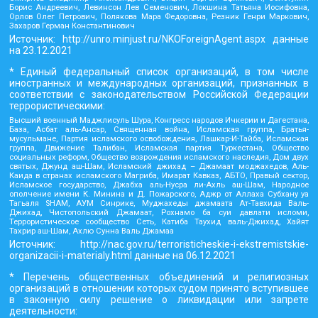
Борис Андреевич, Левинсон Лев Семенович, Локшина Татьяна Иосифовна,
Орлов Олег Петрович, Полякова Мара Федоровна, Резник Генри Маркович,
Захаров Герман Константинович
Источник:
http://unro.minjust.ru/NKOForeignAgent.aspx
данные
на
23.12.2021
* Единый федеральный список организаций, в том числе
иностранных и международных организаций, признанных в
соответствии с законодательством Российской Федерации
террористическими:
Высший военный Маджлисуль Шура, Конгресс народов Ичкерии и Дагестана,
База, Асбат аль-Ансар, Священная война, Исламская группа, Братья-
мусульмане, Партия исламского освобождения, Лашкар-И-Тайба, Исламская
группа, Движение Талибан, Исламская партия Туркестана, Общество
социальных реформ, Общество возрождения исламского наследия, Дом двух
святых, Джунд аш-Шам, Исламский джихад – Джамаат моджахедов, Аль-
Каида в странах исламского Магриба, Имарат Кавказ, АБТО, Правый сектор,
Исламское государство, Джабха аль-Нусра ли-Ахль аш-Шам, Народное
ополчение имени К. Минина и Д. Пожарского, Аджр от Аллаха Субхану уа
Тагьаля SHAM, АУМ Синрике, Муджахеды джамаата Ат-Тавхида Валь-
Джихад, Чистопольский Джамаат, Рохнамо ба суи давлати исломи,
Террористическое сообщество Сеть, Катиба Таухид валь-Джихад, Хайят
Тахрир аш-Шам, Ахлю Сунна Валь Джамаа
Источник:
http://nac.gov.ru/terroristicheskie-i-ekstremistskie-
organizacii-i-materialy.html
данные на
06.12.2021
* Перечень общественных объединений и религиозных
организаций в отношении которых судом принято вступившее
в законную силу решение о ликвидации или запрете
деятельности: