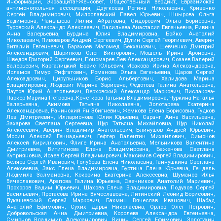
Информации, Экозащита!-Женсовет, Общественный вердикт, Евразийская
антимонопольная ассоциация, Дзугкоева Регина Николаевна, Кривенко
Сергей Владимирович, Милославский Павел Юрьевич, Шнырова Ольга
Вадимовна, Чанышева Лилия Айратовна, Сидорович Ольга Борисовна,
Туровский Александр Алексеевич, Васильева Анастасия Евгеньевна, Ривина
Анна Валерьевна, Бурдина Юлия Владимировна, Бойко Анатолий
Николаевич, Пивоваров Андрей Сергеевич, Дугин Сергей Георгиевич, Аверин
Виталий Евгеньевич, Барахоев Магомед Бекханович, Шевченко Дмитрий
Александрович, Шарипков Олег Викторович, Мошель Ирина Ароновна,
Шведов Григорий Сергеевич, Пономарев Лев Александрович, Созаев Валерий
Валерьевич, Каргалицкий Борис Юльевич, Исакова Ирина Александровна,
Исламов Тимур Рифгатович, Романова Ольга Евгеньевна, Щаров Сергей
Алексадрович, Цирульников Борис Альбертович, Халидова Марина
Владимировна, Людевиг Марина Зариевна, Федотова Галина Анатольевна,
Паутов Юрий Анатольевич, Верховский Александр Маркович, Пислакова-
Паркер Марина Петровна, Кочеткова Татьяна Владимировна, Чуркина Наталья
Валерьевна, Акимова Татьяна Николаевна, Золотарева Екатерина
Александровна, Рачинский Ян Збигневич, Жемкова Елена Борисовна, Гудков
Лев Дмитриевич, Илларионова Юлия Юрьевна, Саранг Анна Васильевна,
Захарова Светлана Сергеевна, Щур Татьяна Михайловна, Щур Николай
Алексеевич, Аверин Владимир Анатольевич, Блинушов Андрей Юрьевич,
Мосин Алексей Геннадьевич, Гефтер Валентин Михайлович, Симонов
Алексей Кириллович, Флиге Ирина Анатольевна, Мельникова Валентина
Дмитриевна, Вититинова Елена Владимировна, Баженова Светлана
Куприяновна, Исаев Сергей Владимирович, Максимов Сергей Владимирович,
Беляев Сергей Иванович, Голубева Елена Николаевна, Ганнушкина Светлана
Алексеевна, Закс Елена Владимировна, Буртина Елена Юрьевна, Гендель
Людмила Залмановна, Кокорина Екатерина Алексеевна, Шуманов Илья
Вячеславович, Арапова Галина Юрьевна, Свечников Анатолий Мариевич,
Прохоров Вадим Юрьевич, Шахова Елена Владимировна, Подузов Сергей
Васильевич, Протасова Ирина Вячеславовна, Литинский Леонид Борисович,
Лукашевский Сергей Маркович, Бахмин Вячеслав Иванович, Шабад
Анатолий Ефимович, Сухих Дарья Николаевна, Орлов Олег Петрович,
Добровольская Анна Дмитриевна, Королева Александра Евгеньевна,
Смирнов Владимир Александрович, Вицин Сергей Ефимович, Золотухин