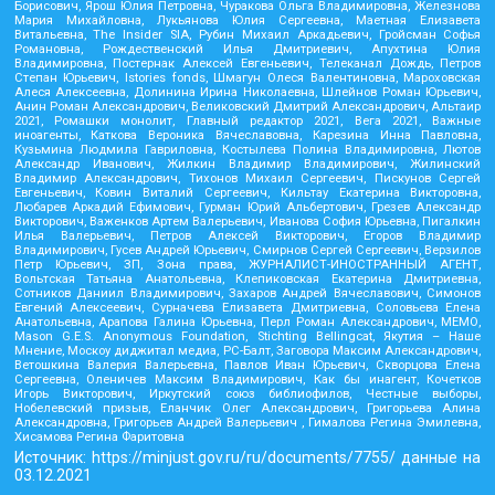
Борисович, Ярош Юлия Петровна, Чуракова Ольга Владимировна, Железнова
Мария Михайловна, Лукьянова Юлия Сергеевна, Маетная Елизавета
Витальевна, The Insider SIA, Рубин Михаил Аркадьевич, Гройсман Софья
Романовна, Рождественский Илья Дмитриевич, Апухтина Юлия
Владимировна, Постернак Алексей Евгеньевич, Телеканал Дождь, Петров
Степан Юрьевич, Istories fonds, Шмагун Олеся Валентиновна, Мароховская
Алеся Алексеевна, Долинина Ирина Николаевна, Шлейнов Роман Юрьевич,
Анин Роман Александрович, Великовский Дмитрий Александрович, Альтаир
2021, Ромашки монолит, Главный редактор 2021, Вега 2021, Важные
иноагенты, Каткова Вероника Вячеславовна, Карезина Инна Павловна,
Кузьмина Людмила Гавриловна, Костылева Полина Владимировна, Лютов
Александр Иванович, Жилкин Владимир Владимирович, Жилинский
Владимир Александрович, Тихонов Михаил Сергеевич, Пискунов Сергей
Евгеньевич, Ковин Виталий Сергеевич, Кильтау Екатерина Викторовна,
Любарев Аркадий Ефимович, Гурман Юрий Альбертович, Грезев Александр
Викторович, Важенков Артем Валерьевич, Иванова София Юрьевна, Пигалкин
Илья Валерьевич, Петров Алексей Викторович, Егоров Владимир
Владимирович, Гусев Андрей Юрьевич, Смирнов Сергей Сергеевич, Верзилов
Петр Юрьевич, ЗП, Зона права, ЖУРНАЛИСТ-ИНОСТРАННЫЙ АГЕНТ,
Вольтская Татьяна Анатольевна, Клепиковская Екатерина Дмитриевна,
Сотников Даниил Владимирович, Захаров Андрей Вячеславович, Симонов
Евгений Алексеевич, Сурначева Елизавета Дмитриевна, Соловьева Елена
Анатольевна, Арапова Галина Юрьевна, Перл Роман Александрович, МЕМО,
Mason G.E.S. Anonymous Foundation, Stichting Bellingcat, Якутия – Наше
Мнение, Москоу диджитал медиа, РС-Балт, Заговора Максим Александрович,
Ветошкина Валерия Валерьевна, Павлов Иван Юрьевич, Скворцова Елена
Сергеевна, Оленичев Максим Владимирович, Как бы инагент, Кочетков
Игорь Викторович, Иркутский союз библиофилов, Честные выборы,
Нобелевский призыв, Еланчик Олег Александрович, Григорьева Алина
Александровна, Григорьев Андрей Валерьевич , Гималова Регина Эмилевна,
Хисамова Регина Фаритовна
Источник:
https://minjust.gov.ru/ru/documents/7755/
данные на
03.12.2021