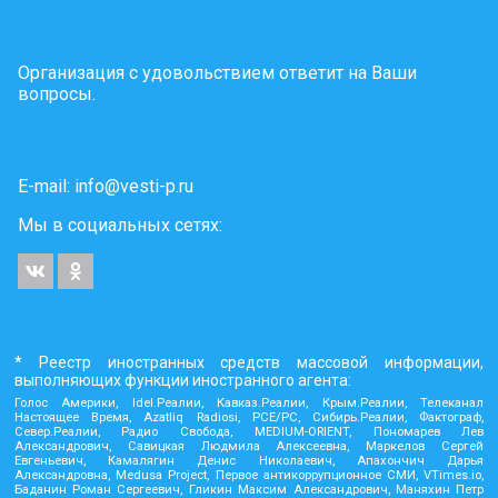
Организация с удовольствием ответит на Ваши
вопросы.
E-mail:
info@vesti-p.ru
Мы в социальных сетях:
* Реестр иностранных средств массовой информации,
выполняющих функции иностранного агента:
Голос Америки, Idel.Реалии, Кавказ.Реалии, Крым.Реалии, Телеканал
Настоящее Время, Azatliq Radiosi, PCE/PC, Сибирь.Реалии, Фактограф,
Север.Реалии, Радио Свобода, MEDIUM-ORIENT, Пономарев Лев
Александрович, Савицкая Людмила Алексеевна, Маркелов Сергей
Евгеньевич, Камалягин Денис Николаевич, Апахончич Дарья
Александровна, Medusa Project, Первое антикоррупционное СМИ, VTimes.io,
Баданин Роман Сергеевич, Гликин Максим Александрович, Маняхин Петр