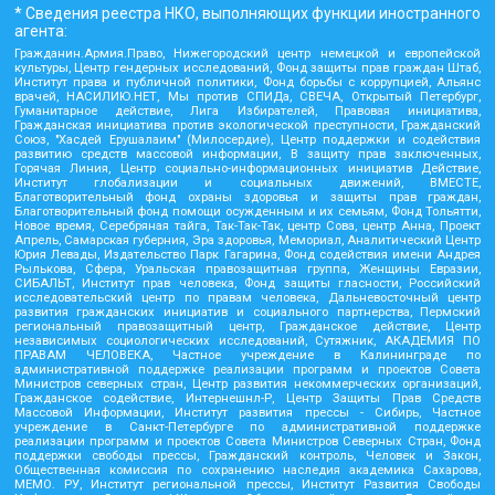
* Сведения реестра НКО, выполняющих функции иностранного
агента:
Гражданин.Армия.Право, Нижегородский центр немецкой и европейской
культуры, Центр гендерных исследований, Фонд защиты прав граждан Штаб,
Институт права и публичной политики, Фонд борьбы с коррупцией, Альянс
врачей, НАСИЛИЮ.НЕТ, Мы против СПИДа, СВЕЧА, Открытый Петербург,
Гуманитарное действие, Лига Избирателей, Правовая инициатива,
Гражданская инициатива против экологической преступности, Гражданский
Союз, "Хасдей Ерушалаим" (Милосердие), Центр поддержки и содействия
развитию средств массовой информации, В защиту прав заключенных,
Горячая Линия, Центр социально-информационных инициатив Действие,
Институт глобализации и социальных движений, ВМЕСТЕ,
Благотворительный фонд охраны здоровья и защиты прав граждан,
Благотворительный фонд помощи осужденным и их семьям, Фонд Тольятти,
Новое время, Серебряная тайга, Так-Так-Так, центр Сова, центр Анна, Проект
Апрель, Самарская губерния, Эра здоровья, Мемориал, Аналитический Центр
Юрия Левады, Издательство Парк Гагарина, Фонд содействия имени Андрея
Рылькова, Сфера, Уральская правозащитная группа, Женщины Евразии,
СИБАЛЬТ, Институт прав человека, Фонд защиты гласности, Российский
исследовательский центр по правам человека, Дальневосточный центр
развития гражданских инициатив и социального партнерства, Пермский
региональный правозащитный центр, Гражданское действие, Центр
независимых социологических исследований, Сутяжник, АКАДЕМИЯ ПО
ПРАВАМ ЧЕЛОВЕКА, Частное учреждение в Калининграде по
административной поддержке реализации программ и проектов Совета
Министров северных стран, Центр развития некоммерческих организаций,
Гражданское содействие, Интернешнл-Р, Центр Защиты Прав Средств
Массовой Информации, Институт развития прессы - Сибирь, Частное
учреждение в Санкт-Петербурге по административной поддержке
реализации программ и проектов Совета Министров Северных Стран, Фонд
поддержки свободы прессы, Гражданский контроль, Человек и Закон,
Общественная комиссия по сохранению наследия академика Сахарова,
МЕМО. РУ, Институт региональной прессы, Институт Развития Свободы