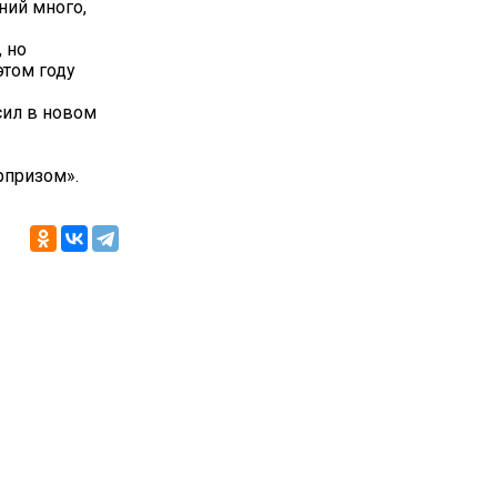
ний много,
 но
этом году
сил в новом
рпризом».