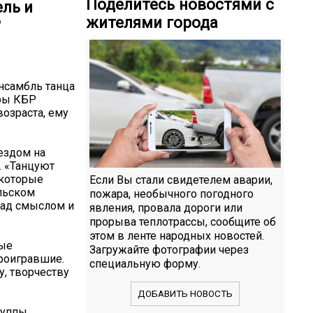
Поделитесь новостями с
ель и
жителями города
Р
нсамбль танца
уры КБР
возраста, ему
ездом на
. «Танцуют
 которые
Если Вы стали свидетелем аварии,
льском
пожара, необычного погодного
 над смыслом и
явления, провала дороги или
прорыва теплотрассы, сообщите об
этом в ленте народных новостей.
ные
Загружайте фотографии через
проигравшие.
специальную форму.
у, творчеству
ДОБАВИТЬ НОВОСТЬ
руппы