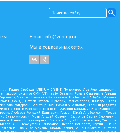
ием
E-mail:
info@vesti-p.ru
Мы в социальных сетях:
Реалии, Радио Свобода, MEDIUM-ORIENT, Пономарев Лев Александрович,
 антикоррупционное СМИ, VTimes.io, Баданин Роман Сергеевич, Гликин
геевна, Маетная Елизавета Витальевна, The Insider SIA, Рубин Михаил
анал Дождь, Петров Степан Юрьевич, Istories fonds, Шмагун Олеся
ий Александрович, Альтаир 2021, Ромашки монолит, Главный редактор
димировна, Лютов Александр Иванович, Жилкин Владимир Владимирович,
ровна, Любарев Аркадий Ефимович, Гурман Юрий Альбертович, Грезев
мир Владимирович, Гусев Андрей Юрьевич, Смирнов Сергей Сергеевич,
тников Даниил Владимирович, Захаров Андрей Вячеславович, Симонов
on G.E.S. Anonymous Foundation, Stichting Bellingcat, Якутия – Наше
Сергеевна, Оленичев Максим Владимирович, Как бы инагент, Кочетков
, Григорьев Андрей Валерьевич , Гималова Регина Эмилевна, Хисамова