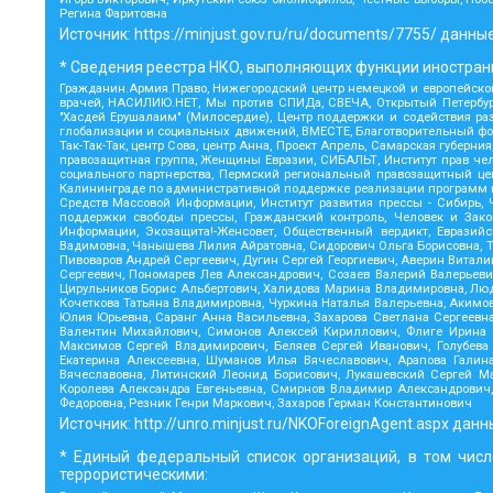
Регина Фаритовна
Источник:
https://minjust.gov.ru/ru/documents/7755/
данные
* Сведения реестра НКО, выполняющих функции иностранн
Гражданин.Армия.Право, Нижегородский центр немецкой и европейской
врачей, НАСИЛИЮ.НЕТ, Мы против СПИДа, СВЕЧА, Открытый Петербург,
"Хасдей Ерушалаим" (Милосердие), Центр поддержки и содействия ра
глобализации и социальных движений, ВМЕСТЕ, Благотворительный фон
Так-Так-Так, центр Сова, центр Анна, Проект Апрель, Самарская губер
правозащитная группа, Женщины Евразии, СИБАЛЬТ, Институт прав чел
социального партнерства, Пермский региональный правозащитный ц
Калининграде по административной поддержке реализации программ и 
Средств Массовой Информации, Институт развития прессы - Сибирь,
поддержки свободы прессы, Гражданский контроль, Человек и Зако
Информации, Экозащита!-Женсовет, Общественный вердикт, Евразий
Вадимовна, Чанышева Лилия Айратовна, Сидорович Ольга Борисовна, Т
Пивоваров Андрей Сергеевич, Дугин Сергей Георгиевич, Аверин Витал
Сергеевич, Пономарев Лев Александрович, Созаев Валерий Валерьеви
Цирульников Борис Альбертович, Халидова Марина Владимировна, Люде
Кочеткова Татьяна Владимировна, Чуркина Наталья Валерьевна, Акимов
Юлия Юрьевна, Саранг Анна Васильевна, Захарова Светлана Сергеевн
Валентин Михайлович, Симонов Алексей Кириллович, Флиге Ирина А
Максимов Сергей Владимирович, Беляев Сергей Иванович, Голубева
Екатерина Алексеевна, Шуманов Илья Вячеславович, Арапова Галин
Вячеславовна, Литинский Леонид Борисович, Лукашевский Сергей М
Королева Александра Евгеньевна, Смирнов Владимир Александрович,
Федоровна, Резник Генри Маркович, Захаров Герман Константинович
Источник:
http://unro.minjust.ru/NKOForeignAgent.aspx
данн
* Единый федеральный список организаций, в том числ
террористическими: