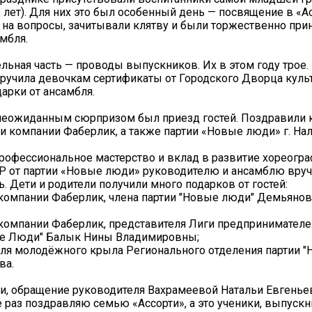
6 лет). Для них это был особенный день — посвящение в «А
 на вопросы, зачитывали клятву и были торжественно при
мбля.
ельная часть — проводы выпускников. Их в этом году трое.
ручила девочкам сертификаты от Городского Дворца куль
арки от ансамбля.
неожиданным сюрпризом был приезд гостей. Поздравили 
и компании Фаберлик, а также партии «Новые люди» г. Нал
рофессиональное мастерство и вклад в развитие хореогр
Р от партии «Новые люди» руководителю и ансамблю вру
ь. Дети и родители получили много подарков от гостей:
компании Фаберлик, члена партии "Новые люди" Демьянов
компании Фаберлик, представителя Лиги предпринимателе
ые Люди" Балык Нины Владимировны;
ля молодёжного крыла Регионального отделения партии 
ва.
ии, обращение руководителя Вахрамеевой Натальи Евгенье
 раз поздравляю семью «Ассорти», а это ученики, выпускн