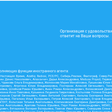
Организация с удовольств
ответит на Ваши вопросы.
олняющих функции иностранного агента:
 Настоящее Время, Azatliq Radiosi, PCE/PC, Сибирь.Реалии, Фактограф, Север.
н Денис Николаевич, Апахончич Дарья Александровна, Medusa Project, Первое
Чуракова Ольга Владимировна, Железнова Мария Михайловна, Лукьянова Юлия Сер
риевич, Апухтина Юлия Владимировна, Постернак Алексей Евгеньевич, Телек
аевна, Шлейнов Роман Юрьевич, Анин Роман Александрович, Великовский Дмитр
 Карезина Инна Павловна, Кузьмина Людмила Гавриловна, Костылева Полина Вла
кунов Сергей Евгеньевич, Ковин Виталий Сергеевич, Кильтау Екатерина Викто
рьевна, Пигалкин Илья Валерьевич, Петров Алексей Викторович, Егоров Влади
ЕНТ, Вольтская Татьяна Анатольевна, Клепиковская Екатерина Дмитриевна, Со
а Анатольевна, Арапова Галина Юрьевна, Перл Роман Александрович, МЕМО, Mas
рович, Ветошкина Валерия Валерьевна, Павлов Иван Юрьевич, Скворцова Елена 
елевский призыв, Еланчик Олег Александрович, Григорьева Алина Александровна