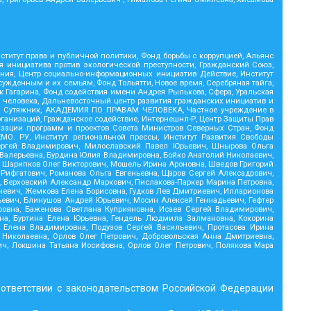
титут права и публичной политики, Фонд борьбы с коррупцией, Альянс
я инициатива против экологической преступности, Гражданский Союз,
иния, Центр социально-информационных инициатив Действие, Институт
жденным и их семьям, Фонд Тольятти, Новое время, Серебряная тайга,
рк Гагарина, Фонд содействия имени Андрея Рылькова, Сфера, Уральская
м человека, Дальневосточный центр развития гражданских инициатив и
ий, Сутяжник, АКАДЕМИЯ ПО ПРАВАМ ЧЕЛОВЕКА, Частное учреждение в
ганизаций, Гражданское содействие, Интернешнл-Р, Центр Защиты Прав
изации программ и проектов Совета Министров Северных Стран, Фонд
МО. РУ, Институт региональной прессы, Институт Развития Свободы
 Сергей Владимирович, Милославский Павел Юрьевич, Шнырова Ольга
 Валерьевна, Бурдина Юлия Владимировна, Бойко Анатолий Николаевич,
, Шарипков Олег Викторович, Мошель Ирина Ароновна, Шведов Григорий
Рифгатович, Романова Ольга Евгеньевна, Щаров Сергей Алексадрович,
, Верховский Александр Маркович, Пислакова-Паркер Марина Петровна,
гневич, Жемкова Елена Борисовна, Гудков Лев Дмитриевич, Илларионова
ьевич, Блинушов Андрей Юрьевич, Мосин Алексей Геннадьевич, Гефтер
овна, Баженова Светлана Куприяновна, Исаев Сергей Владимирович,
на, Буртина Елена Юрьевна, Гендель Людмила Залмановна, Кокорина
 Елена Владимировна, Подузов Сергей Васильевич, Протасова Ирина
Николаевна, Орлов Олег Петрович, Добровольская Анна Дмитриевна,
ч, Локшина Татьяна Иосифовна, Орлов Олег Петрович, Полякова Мара
оответствии с законодательством Российской Федерации