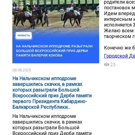
родители все
постановок м
Идем вперёд 
интересным и
исполняется 
Желаю всем х
творческом г
Конечно же б
Городской Д
23
08.08.2026
На Нальчикском ипподроме
завершились скачки, в рамках
которых разыграли Большой
Всероссийский приз Дерби памяти
первого Президента Кабардино-
Балкарской Республики...
На Нальчикском ипподроме
завершились скачки, в рамках
которых разыграли Большой
Всероссийский приз Дерби памяти