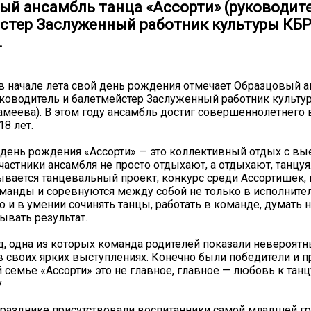
ый ансамбль танца «Ассорти» (руководит
стер Заслуженный работник культуры КБ
.
в начале лета свой день рождения отмечает Образцовый а
уководитель и балетмейстер Заслуженный работник культ
амеева). В этом году ансамбль достиг совершеннолетнего 
18 лет.
 день рождения «Ассорти» — это коллективный отдых с вы
участники ансамбля не просто отдыхают, а отдыхают, танцуя
зывается танцевальный проект, конкурс среди Ассортишек,
оманды и соревнуются между собой не только в исполните
но и в умении сочинять танцы, работать в команде, думать
ывать результат.
, одна из которых команда родителей показали невероят
в своих ярких выступлениях. Конечно были победители и 
 семье «Ассорти» это не главное, главное — любовь к танц
.
разднике присутствовали воспитанники самой младшей г