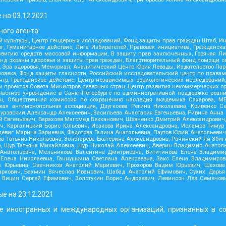
 на
03.12.2021
ого агента:
 культуры, Центр гендерных исследований, Фонд защиты прав граждан Штаб, Инс
 Гуманитарное действие, Лига Избирателей, Правовая инициатива, Гражданска
звитию средств массовой информации, В защиту прав заключенных, Горячая Л
д охраны здоровья и защиты прав граждан, Благотворительный фонд помощи осу
ния, Эра здоровья, Мемориал, Аналитический Центр Юрия Левады, Издательство Па
овека, Фонд защиты гласности, Российский исследовательский центр по права
ентр, Гражданское действие, Центр независимых социологических исследован
проектов Совета Министров северных стран, Центр развития некоммерческих ор
 Частное учреждение в Санкт-Петербурге по административной поддержке реал
н, Общественная комиссия по сохранению наследия академика Сахарова, МЕ
ская антимонопольная ассоциация, Дзугкоева Регина Николаевна, Кривенко
уровский Александр Алексеевич, Васильева Анастасия Евгеньевна, Ривина Анна
ий Евгеньевич, Барахоев Магомед Бекханович, Шевченко Дмитрий Александрович
ч, Каргалицкий Борис Юльевич, Исакова Ирина Александровна, Исламов Тимур 
виг Марина Зариевна, Федотова Галина Анатольевна, Паутов Юрий Анатольевич
а Татьяна Николаевна, Золотарева Екатерина Александровна, Рачинский Ян Зби
а, Щур Татьяна Михайловна, Щур Николай Алексеевич, Аверин Владимир Анатол
натольевна, Мельникова Валентина Дмитриевна, Вититинова Елена Владимир
 Елена Николаевна, Ганнушкина Светлана Алексеевна, Закс Елена Владимиров
а Юрьевна, Свечников Анатолий Мариевич, Прохоров Вадим Юрьевич, Шахова
аркович, Бахмин Вячеслав Иванович, Шабад Анатолий Ефимович, Сухих Дарья 
 Вицин Сергей Ефимович, Золотухин Борис Андреевич, Левинсон Лев Семенови
ые на
23.12.2021
е иностранных и международных организаций, признанных в с