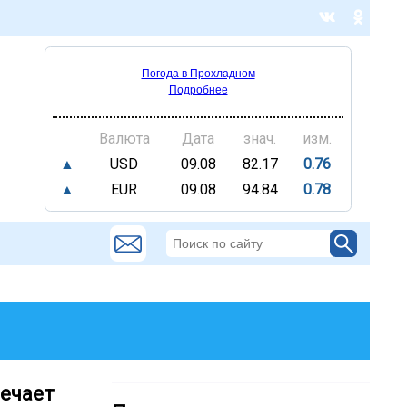
Погода в Прохладном
Подробнее
Валюта
Дата
знач.
изм.
▲
USD
09.08
82.17
0.76
▲
EUR
09.08
94.84
0.78
мечает