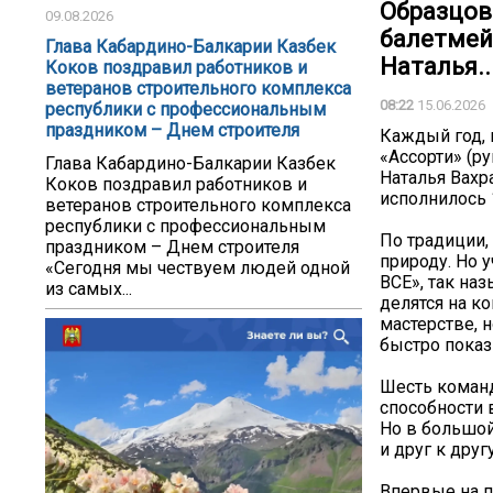
Образцов
09.08.2026
балетмей
Глава Кабардино-Балкарии Казбек
Наталья..
Коков поздравил работников и
ветеранов строительного комплекса
08:22
15.06.2026
республики с профессиональным
праздником – Днем строителя
Каждый год, 
«Ассорти» (р
Глава Кабардино-Балкарии Казбек
Наталья Вахр
Коков поздравил работников и
исполнилось 
ветеранов строительного комплекса
республики с профессиональным
По традиции,
праздником – Днем строителя
природу. Но 
«Сегодня мы чествуем людей одной
ВСЕ», так на
из самых...
делятся на к
мастерстве, 
быстро показ
Шесть команд
способности 
Но в большой
и друг к другу
Впервые на п