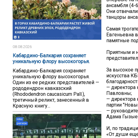
ансамбля (4-
Они отвечали
танцоры анса
Самая трогат
Евгеньевна в
памятные под
08.08.2026
Приятным и 
Кабардино-Балкария сохраняет
представител
уникальную флору высокогорья.
За высокое п
Кабардино-Балкария сохраняет
искусства КБ
уникальную флору высокогорья.
благодарност
Один из ее редких представителей —
— директора 
рододендрон кавказский
Павловны;
(Rhododendron caucasicum Pall.),
— директора 
третичный реликт, занесенный в
партии "Нов
Красную книгу...
— руководите
Адама Гызые
И, по традиц
«От души еще