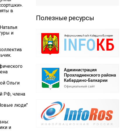
ссортшки».
няты в
Полезные ресурсы
 Наталья
туры и
коллектив
ьчик.
афического
чена
ой Ольги
й РФ, члена
"Новые люди"
вны:
ики и