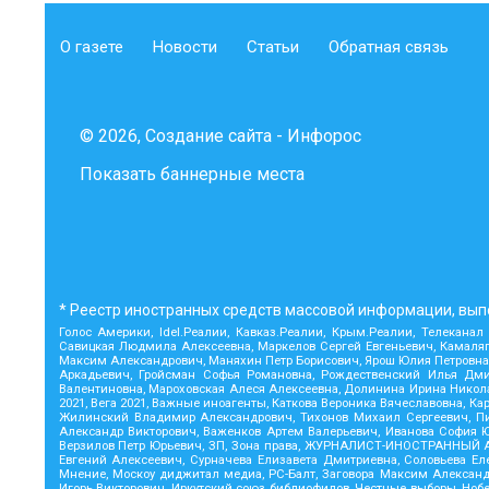
О газете
Новости
Статьи
Обратная связь
© 2026, Создание сайта - Инфорос
Показать баннерные места
* Реестр иностранных средств массовой информации, вып
Голос Америки, Idel.Реалии, Кавказ.Реалии, Крым.Реалии, Телеканал
Савицкая Людмила Алексеевна, Маркелов Сергей Евгеньевич, Камаляги
Максим Александрович, Маняхин Петр Борисович, Ярош Юлия Петровна, 
Аркадьевич, Гройсман Софья Романовна, Рождественский Илья Дмит
Валентиновна, Мароховская Алеся Алексеевна, Долинина Ирина Никол
2021, Вега 2021, Важные иноагенты, Каткова Вероника Вячеславовна,
Жилинский Владимир Александрович, Тихонов Михаил Сергеевич, Пис
Александр Викторович, Важенков Артем Валерьевич, Иванова София Ю
Верзилов Петр Юрьевич, ЗП, Зона права, ЖУРНАЛИСТ-ИНОСТРАННЫЙ АГ
Евгений Алексеевич, Сурначева Елизавета Дмитриевна, Соловьева Елен
Мнение, Москоу диджитал медиа, РС-Балт, Заговора Максим Александ
Игорь Викторович, Иркутский союз библиофилов, Честные выборы, Ноб