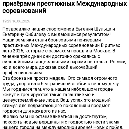
призёрами престижных Международных
соревнований
19:23
16.06.2026
Поздравляю наших спортсменов Евгения Шульца и
Екатерину Сибилеву с выдающимся результатом!
Наши земляки стали бронзовыми призёрами
престижных Международных соревнований В ритмах
лета 2026, которые с размахом прошли в Москве. В
течение трёх дней они достойно сражались с
сильнейшими танцевальными парами не только России,
но и всего мира, доказав свой высочайший
профессионализм.
Эта бронза не просто медаль. Это символ огромного
труда, упорства и безграничной любви к своему делу.
Мы гордимся тем, что в нашем небольшом городе
живут и тренируются такие талантливые и
целеустремлённые люди. Ваш успех это мощный
стимул для подрастающего поколения и предмет
гордости для каждого из нас.
Желаю вам не останавливаться на достигнутом,
покорять новые вершины и с гордостью нести знамя
нашего города на международной арене! Новых побед,