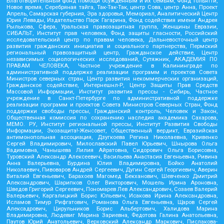
Благотворительный фонд помощи осужденным и их семьям, Фонд Тольятти,
Новое время, Серебряная тайга, Так-Так-Так, центр Сова, центр Анна, Проект
Апрель, Самарская губерния, Эра здоровья, Мемориал, Аналитический Центр
Юрия Левады, Издательство Парк Гагарина, Фонд содействия имени Андрея
Рылькова, Сфера, Уральская правозащитная группа, Женщины Евразии,
СИБАЛЬТ, Институт прав человека, Фонд защиты гласности, Российский
исследовательский центр по правам человека, Дальневосточный центр
развития гражданских инициатив и социального партнерства, Пермский
региональный правозащитный центр, Гражданское действие, Центр
независимых социологических исследований, Сутяжник, АКАДЕМИЯ ПО
ПРАВАМ ЧЕЛОВЕКА, Частное учреждение в Калининграде по
административной поддержке реализации программ и проектов Совета
Министров северных стран, Центр развития некоммерческих организаций,
Гражданское содействие, Интернешнл-Р, Центр Защиты Прав Средств
Массовой Информации, Институт развития прессы - Сибирь, Частное
учреждение в Санкт-Петербурге по административной поддержке
реализации программ и проектов Совета Министров Северных Стран, Фонд
поддержки свободы прессы, Гражданский контроль, Человек и Закон,
Общественная комиссия по сохранению наследия академика Сахарова,
МЕМО. РУ, Институт региональной прессы, Институт Развития Свободы
Информации, Экозащита!-Женсовет, Общественный вердикт, Евразийская
антимонопольная ассоциация, Дзугкоева Регина Николаевна, Кривенко
Сергей Владимирович, Милославский Павел Юрьевич, Шнырова Ольга
Вадимовна, Чанышева Лилия Айратовна, Сидорович Ольга Борисовна,
Туровский Александр Алексеевич, Васильева Анастасия Евгеньевна, Ривина
Анна Валерьевна, Бурдина Юлия Владимировна, Бойко Анатолий
Николаевич, Пивоваров Андрей Сергеевич, Дугин Сергей Георгиевич, Аверин
Виталий Евгеньевич, Барахоев Магомед Бекханович, Шевченко Дмитрий
Александрович, Шарипков Олег Викторович, Мошель Ирина Ароновна,
Шведов Григорий Сергеевич, Пономарев Лев Александрович, Созаев Валерий
Валерьевич, Каргалицкий Борис Юльевич, Исакова Ирина Александровна,
Исламов Тимур Рифгатович, Романова Ольга Евгеньевна, Щаров Сергей
Алексадрович, Цирульников Борис Альбертович, Халидова Марина
Владимировна, Людевиг Марина Зариевна, Федотова Галина Анатольевна,
Паутов Юрий Анатольевич, Верховский Александр Маркович, Пислакова-