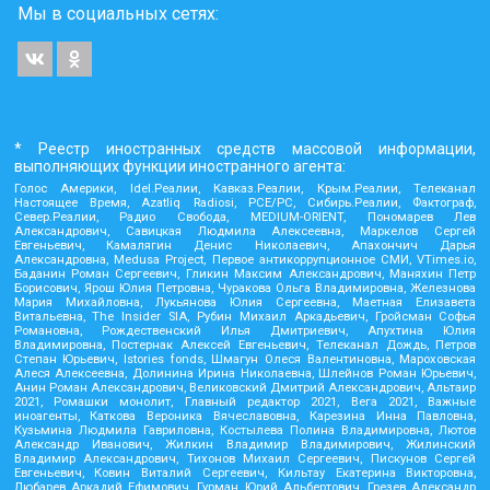
Мы в социальных сетях:
* Реестр иностранных средств массовой информации,
выполняющих функции иностранного агента:
Голос Америки, Idel.Реалии, Кавказ.Реалии, Крым.Реалии, Телеканал
Настоящее Время, Azatliq Radiosi, PCE/PC, Сибирь.Реалии, Фактограф,
Север.Реалии, Радио Свобода, MEDIUM-ORIENT, Пономарев Лев
Александрович, Савицкая Людмила Алексеевна, Маркелов Сергей
Евгеньевич, Камалягин Денис Николаевич, Апахончич Дарья
Александровна, Medusa Project, Первое антикоррупционное СМИ, VTimes.io,
Баданин Роман Сергеевич, Гликин Максим Александрович, Маняхин Петр
Борисович, Ярош Юлия Петровна, Чуракова Ольга Владимировна, Железнова
Мария Михайловна, Лукьянова Юлия Сергеевна, Маетная Елизавета
Витальевна, The Insider SIA, Рубин Михаил Аркадьевич, Гройсман Софья
Романовна, Рождественский Илья Дмитриевич, Апухтина Юлия
Владимировна, Постернак Алексей Евгеньевич, Телеканал Дождь, Петров
Степан Юрьевич, Istories fonds, Шмагун Олеся Валентиновна, Мароховская
Алеся Алексеевна, Долинина Ирина Николаевна, Шлейнов Роман Юрьевич,
Анин Роман Александрович, Великовский Дмитрий Александрович, Альтаир
2021, Ромашки монолит, Главный редактор 2021, Вега 2021, Важные
иноагенты, Каткова Вероника Вячеславовна, Карезина Инна Павловна,
Кузьмина Людмила Гавриловна, Костылева Полина Владимировна, Лютов
Александр Иванович, Жилкин Владимир Владимирович, Жилинский
Владимир Александрович, Тихонов Михаил Сергеевич, Пискунов Сергей
Евгеньевич, Ковин Виталий Сергеевич, Кильтау Екатерина Викторовна,
Любарев Аркадий Ефимович, Гурман Юрий Альбертович, Грезев Александр