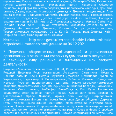
мусульмане, Партия исламского освобождения, Лашкар-И-Тайба, Исламская
группа, Движение Талибан, Исламская партия Туркестана, Общество
социальных реформ, Общество возрождения исламского наследия, Дом двух
святых, Джунд аш-Шам, Исламский джихад – Джамаат моджахедов, Аль-
Каида в странах исламского Магриба, Имарат Кавказ, АБТО, Правый сектор,
Исламское государство, Джабха аль-Нусра ли-Ахль аш-Шам, Народное
ополчение имени К. Минина и Д. Пожарского, Аджр от Аллаха Субхану уа
Тагьаля SHAM, АУМ Синрике, Муджахеды джамаата Ат-Тавхида Валь-
Джихад, Чистопольский Джамаат, Рохнамо ба суи давлати исломи,
Террористическое сообщество Сеть, Катиба Таухид валь-Джихад, Хайят
Тахрир аш-Шам, Ахлю Сунна Валь Джамаа
Источник:
http://nac.gov.ru/terroristicheskie-i-ekstremistskie-
organizacii-i-materialy.html
данные на
06.12.2021
* Перечень общественных объединений и религиозных
организаций в отношении которых судом принято вступившее
в законную силу решение о ликвидации или запрете
деятельности:
Национал-большевистская партия, ВЕК РА, Рада земли Кубанской Духовно
Родовой Державы Русь, организация Асгардская Славянская Община,
Община Капища Веды Перуна, Мужская Духовная Семинария Духовное
Учреждение, Нурджулар, К Богодержавию, Таблиги Джамаат, Свидетели
Иеговы, Русское национальное единство, Национал-социалистическое
общество, Джамаат мувахидов, Объединенный Вилайат Кабарды, Балкарии и
Карачая, Союз славян, Ат-Такфир Валь-Хиджра, Пит Буль, Национал-
социалистическая рабочая партия России, Славянский союз, Формат-18,
Благородный Орден Дьявола, Армия воли народа, Национальная
Социалистическая Инициатива города Череповца, Духовно-Родовая Держава
Русь, Русское национальное единство, Древнерусской Инглистической
церкви Православных Староверов-Инглингов, Русский общенациональный
союз, Движение против нелегальной иммиграции, Кровь и Честь, О свободе
совести и о религиозных объединениях, Омская организация общественного