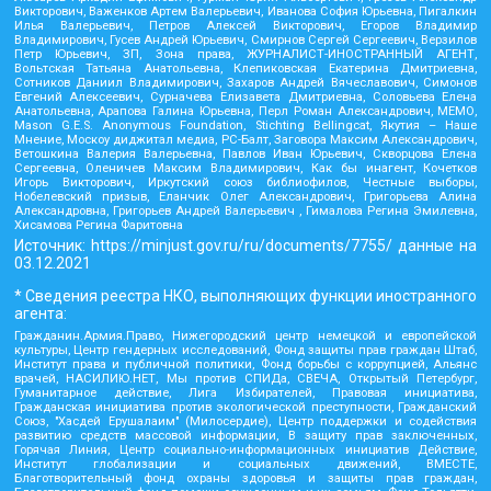
Викторович, Важенков Артем Валерьевич, Иванова София Юрьевна, Пигалкин
Илья Валерьевич, Петров Алексей Викторович, Егоров Владимир
Владимирович, Гусев Андрей Юрьевич, Смирнов Сергей Сергеевич, Верзилов
Петр Юрьевич, ЗП, Зона права, ЖУРНАЛИСТ-ИНОСТРАННЫЙ АГЕНТ,
Вольтская Татьяна Анатольевна, Клепиковская Екатерина Дмитриевна,
Сотников Даниил Владимирович, Захаров Андрей Вячеславович, Симонов
Евгений Алексеевич, Сурначева Елизавета Дмитриевна, Соловьева Елена
Анатольевна, Арапова Галина Юрьевна, Перл Роман Александрович, МЕМО,
Mason G.E.S. Anonymous Foundation, Stichting Bellingcat, Якутия – Наше
Мнение, Москоу диджитал медиа, РС-Балт, Заговора Максим Александрович,
Ветошкина Валерия Валерьевна, Павлов Иван Юрьевич, Скворцова Елена
Сергеевна, Оленичев Максим Владимирович, Как бы инагент, Кочетков
Игорь Викторович, Иркутский союз библиофилов, Честные выборы,
Нобелевский призыв, Еланчик Олег Александрович, Григорьева Алина
Александровна, Григорьев Андрей Валерьевич , Гималова Регина Эмилевна,
Хисамова Регина Фаритовна
Источник:
https://minjust.gov.ru/ru/documents/7755/
данные на
03.12.2021
* Сведения реестра НКО, выполняющих функции иностранного
агента:
Гражданин.Армия.Право, Нижегородский центр немецкой и европейской
культуры, Центр гендерных исследований, Фонд защиты прав граждан Штаб,
Институт права и публичной политики, Фонд борьбы с коррупцией, Альянс
врачей, НАСИЛИЮ.НЕТ, Мы против СПИДа, СВЕЧА, Открытый Петербург,
Гуманитарное действие, Лига Избирателей, Правовая инициатива,
Гражданская инициатива против экологической преступности, Гражданский
Союз, "Хасдей Ерушалаим" (Милосердие), Центр поддержки и содействия
развитию средств массовой информации, В защиту прав заключенных,
Горячая Линия, Центр социально-информационных инициатив Действие,
Институт глобализации и социальных движений, ВМЕСТЕ,
Благотворительный фонд охраны здоровья и защиты прав граждан,