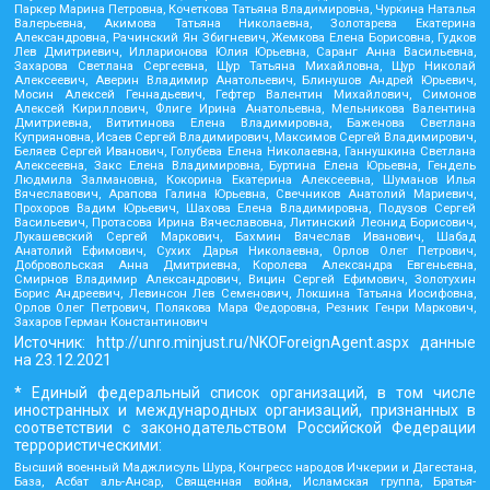
Паркер Марина Петровна, Кочеткова Татьяна Владимировна, Чуркина Наталья
Валерьевна, Акимова Татьяна Николаевна, Золотарева Екатерина
Александровна, Рачинский Ян Збигневич, Жемкова Елена Борисовна, Гудков
Лев Дмитриевич, Илларионова Юлия Юрьевна, Саранг Анна Васильевна,
Захарова Светлана Сергеевна, Щур Татьяна Михайловна, Щур Николай
Алексеевич, Аверин Владимир Анатольевич, Блинушов Андрей Юрьевич,
Мосин Алексей Геннадьевич, Гефтер Валентин Михайлович, Симонов
Алексей Кириллович, Флиге Ирина Анатольевна, Мельникова Валентина
Дмитриевна, Вититинова Елена Владимировна, Баженова Светлана
Куприяновна, Исаев Сергей Владимирович, Максимов Сергей Владимирович,
Беляев Сергей Иванович, Голубева Елена Николаевна, Ганнушкина Светлана
Алексеевна, Закс Елена Владимировна, Буртина Елена Юрьевна, Гендель
Людмила Залмановна, Кокорина Екатерина Алексеевна, Шуманов Илья
Вячеславович, Арапова Галина Юрьевна, Свечников Анатолий Мариевич,
Прохоров Вадим Юрьевич, Шахова Елена Владимировна, Подузов Сергей
Васильевич, Протасова Ирина Вячеславовна, Литинский Леонид Борисович,
Лукашевский Сергей Маркович, Бахмин Вячеслав Иванович, Шабад
Анатолий Ефимович, Сухих Дарья Николаевна, Орлов Олег Петрович,
Добровольская Анна Дмитриевна, Королева Александра Евгеньевна,
Смирнов Владимир Александрович, Вицин Сергей Ефимович, Золотухин
Борис Андреевич, Левинсон Лев Семенович, Локшина Татьяна Иосифовна,
Орлов Олег Петрович, Полякова Мара Федоровна, Резник Генри Маркович,
Захаров Герман Константинович
Источник:
http://unro.minjust.ru/NKOForeignAgent.aspx
данные
на
23.12.2021
* Единый федеральный список организаций, в том числе
иностранных и международных организаций, признанных в
соответствии с законодательством Российской Федерации
террористическими:
Высший военный Маджлисуль Шура, Конгресс народов Ичкерии и Дагестана,
База, Асбат аль-Ансар, Священная война, Исламская группа, Братья-