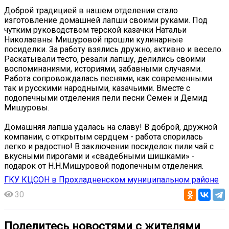
Доброй традицией в нашем отделении стало
изготовление домашней лапши своими руками. Под
чутким руководством терской казачки Натальи
Николаевны Мишуровой прошли кулинарные
посиделки. За работу взялись дружно, активно и весело.
Раскатывали тесто, резали лапшу, делились своими
воспоминаниями, историями, забавными случаями.
Работа сопровождалась песнями, как современными
так и русскими народными, казачьими. Вместе с
подопечными отделения пели песни Семен и Демид
Мишуровы.
Домашняя лапша удалась на славу! В доброй, дружной
компании, с открытым сердцем - работа спорилась
легко и радостно! В заключении посиделок пили чай с
вкусными пирогами и «свадебными шишками» -
подарок от Н.Н.Мишуровой подопечным отделения.
ГКУ КЦСОН в Прохладненском муниципальном районе
30
Поделитесь новостями с жителями