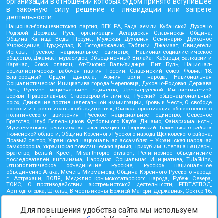
организаций в отношении которых судом принято вступившее
в законную силу решение о ликвидации или запрете
деятельности:
Национал-большевистская партия, ВЕК РА, Рада земли Кубанской Духовно
Родовой Державы Русь, организация Асгардская Славянская Община,
Община Капища Веды Перуна, Мужская Духовная Семинария Духовное
Учреждение, Нурджулар, К Богодержавию, Таблиги Джамаат, Свидетели
Иеговы, Русское национальное единство, Национал-социалистическое
общество, Джамаат мувахидов, Объединенный Вилайат Кабарды, Балкарии и
Карачая, Союз славян, Ат-Такфир Валь-Хиджра, Пит Буль, Национал-
социалистическая рабочая партия России, Славянский союз, Формат-18,
Благородный Орден Дьявола, Армия воли народа, Национальная
Социалистическая Инициатива города Череповца, Духовно-Родовая Держава
Русь, Русское национальное единство, Древнерусской Инглистической
церкви Православных Староверов-Инглингов, Русский общенациональный
союз, Движение против нелегальной иммиграции, Кровь и Честь, О свободе
совести и о религиозных объединениях, Омская организация общественного
политического движения Русское национальное единство, Северное
Братство, Клуб Болельщиков Футбольного Клуба Динамо, Файзрахманисты,
Мусульманская религиозная организация п. Боровский Тюменского района
Тюменской области, Община Коренного Русского народа Щелковского района,
Правый сектор, Украинская национальная ассамблея – Украинская народная
самооборона, Украинская повстанческая армия, Тризуб им. Степана Бандеры,
Братство, Белый Крест, Misanthropic division, Религиозное объединение
последователей инглиизма, Народная Социальная Инициатива, TulaSkins,
Этнополитическое объединение Русские, Русское национальное
объединение Атака, Мечеть Мирмамеда, Община Коренного Русского народа
г. Астрахани, ВОЛЯ, Меджлис крымскотатарского народа, Рубеж Севера,
ТОЙС, О противодействии экстремистской деятельности, РЕВТАТПОД,
Артподготовка, Штольц, В честь иконы Божией Матери Державная, Сектор 16,
Независимость, Фирма, Молодежная правозащитная группа МПГ, Курсом
Правды и Единения, Каракольская инициативная группа, Автоград Крю, Союз
Для повышения удобства сайта мы используем
Славянских Сил Руси, Алля-Аят, Благотворительный пансионат Ак Умут,
Русская республика Русь, Арестантское уголовное единство, Башкорт, Нация и