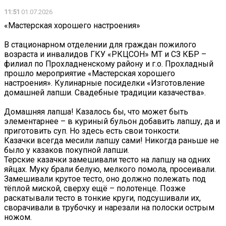
11:51
01.07.2026
«Мастерская хорошего настроения»
В стационарном отделении для граждан пожилого
возраста и инвалидов ГКУ «РКЦСОН» МТ и СЗ КБР –
филиал по Прохладненскому району и г.о. Прохладный
прошло мероприятие «Мастерская хорошего
настроения». Кулинарные посиделки «Изготовление
домашней лапши. Свадебные традиции казачества».
Домашняя лапша! Казалось бы, что может быть
элементарнее – в куриный бульон добавить лапшу, да и
приготовить суп. Но здесь есть свои тонкости.
Казачки всегда месили лапшу сами! Никогда раньше не
было у казаков покупной лапши.
Терские казачки замешивали тесто на лапшу на одних
яйцах. Муку брали белую, мелкого помола, просеивали.
Замешивали крутое тесто, оно должно полежать под
тёплой миской, сверху ещё – полотенце. Позже
раскатывали тесто в тонкие круги, подсушивали их,
сворачивали в трубочку и нарезали на полоски острым
ножом.