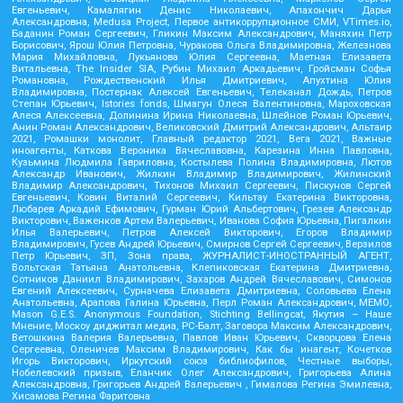
Евгеньевич, Камалягин Денис Николаевич, Апахончич Дарья
Александровна, Medusa Project, Первое антикоррупционное СМИ, VTimes.io,
Баданин Роман Сергеевич, Гликин Максим Александрович, Маняхин Петр
Борисович, Ярош Юлия Петровна, Чуракова Ольга Владимировна, Железнова
Мария Михайловна, Лукьянова Юлия Сергеевна, Маетная Елизавета
Витальевна, The Insider SIA, Рубин Михаил Аркадьевич, Гройсман Софья
Романовна, Рождественский Илья Дмитриевич, Апухтина Юлия
Владимировна, Постернак Алексей Евгеньевич, Телеканал Дождь, Петров
Степан Юрьевич, Istories fonds, Шмагун Олеся Валентиновна, Мароховская
Алеся Алексеевна, Долинина Ирина Николаевна, Шлейнов Роман Юрьевич,
Анин Роман Александрович, Великовский Дмитрий Александрович, Альтаир
2021, Ромашки монолит, Главный редактор 2021, Вега 2021, Важные
иноагенты, Каткова Вероника Вячеславовна, Карезина Инна Павловна,
Кузьмина Людмила Гавриловна, Костылева Полина Владимировна, Лютов
Александр Иванович, Жилкин Владимир Владимирович, Жилинский
Владимир Александрович, Тихонов Михаил Сергеевич, Пискунов Сергей
Евгеньевич, Ковин Виталий Сергеевич, Кильтау Екатерина Викторовна,
Любарев Аркадий Ефимович, Гурман Юрий Альбертович, Грезев Александр
Викторович, Важенков Артем Валерьевич, Иванова София Юрьевна, Пигалкин
Илья Валерьевич, Петров Алексей Викторович, Егоров Владимир
Владимирович, Гусев Андрей Юрьевич, Смирнов Сергей Сергеевич, Верзилов
Петр Юрьевич, ЗП, Зона права, ЖУРНАЛИСТ-ИНОСТРАННЫЙ АГЕНТ,
Вольтская Татьяна Анатольевна, Клепиковская Екатерина Дмитриевна,
Сотников Даниил Владимирович, Захаров Андрей Вячеславович, Симонов
Евгений Алексеевич, Сурначева Елизавета Дмитриевна, Соловьева Елена
Анатольевна, Арапова Галина Юрьевна, Перл Роман Александрович, МЕМО,
Mason G.E.S. Anonymous Foundation, Stichting Bellingcat, Якутия – Наше
Мнение, Москоу диджитал медиа, РС-Балт, Заговора Максим Александрович,
Ветошкина Валерия Валерьевна, Павлов Иван Юрьевич, Скворцова Елена
Сергеевна, Оленичев Максим Владимирович, Как бы инагент, Кочетков
Игорь Викторович, Иркутский союз библиофилов, Честные выборы,
Нобелевский призыв, Еланчик Олег Александрович, Григорьева Алина
Александровна, Григорьев Андрей Валерьевич , Гималова Регина Эмилевна,
Хисамова Регина Фаритовна