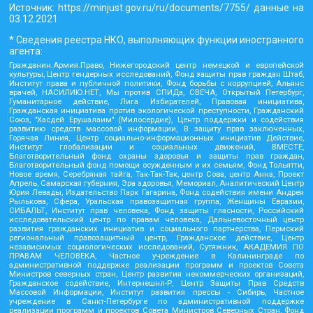
Источник:
https://minjust.gov.ru/ru/documents/7755/
данные на
03.12.2021
* Сведения реестра НКО, выполняющих функции иностранного
агента:
Гражданин.Армия.Право, Нижегородский центр немецкой и европейской
культуры, Центр гендерных исследований, Фонд защиты прав граждан Штаб,
Институт права и публичной политики, Фонд борьбы с коррупцией, Альянс
врачей, НАСИЛИЮ.НЕТ, Мы против СПИДа, СВЕЧА, Открытый Петербург,
Гуманитарное действие, Лига Избирателей, Правовая инициатива,
Гражданская инициатива против экологической преступности, Гражданский
Союз, "Хасдей Ерушалаим" (Милосердие), Центр поддержки и содействия
развитию средств массовой информации, В защиту прав заключенных,
Горячая Линия, Центр социально-информационных инициатив Действие,
Институт глобализации и социальных движений, ВМЕСТЕ,
Благотворительный фонд охраны здоровья и защиты прав граждан,
Благотворительный фонд помощи осужденным и их семьям, Фонд Тольятти,
Новое время, Серебряная тайга, Так-Так-Так, центр Сова, центр Анна, Проект
Апрель, Самарская губерния, Эра здоровья, Мемориал, Аналитический Центр
Юрия Левады, Издательство Парк Гагарина, Фонд содействия имени Андрея
Рылькова, Сфера, Уральская правозащитная группа, Женщины Евразии,
СИБАЛЬТ, Институт прав человека, Фонд защиты гласности, Российский
исследовательский центр по правам человека, Дальневосточный центр
развития гражданских инициатив и социального партнерства, Пермский
региональный правозащитный центр, Гражданское действие, Центр
независимых социологических исследований, Сутяжник, АКАДЕМИЯ ПО
ПРАВАМ ЧЕЛОВЕКА, Частное учреждение в Калининграде по
административной поддержке реализации программ и проектов Совета
Министров северных стран, Центр развития некоммерческих организаций,
Гражданское содействие, Интернешнл-Р, Центр Защиты Прав Средств
Массовой Информации, Институт развития прессы - Сибирь, Частное
учреждение в Санкт-Петербурге по административной поддержке
реализации программ и проектов Совета Министров Северных Стран, Фонд