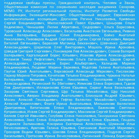
поддержки свободы прессы, Гражданский контроль, Человек и Закон,
Общественная комиссия по сохранению наследия академика Сахарова,
МЕМО. РУ, Институт региональной прессы, Институт Развития Свободы
Информации, Экозащита!-Женсовет, Общественный вердикт, Евразийская
антимонопольная ассоциация, Дзугкоева Регина Николаевна, Кривенко
Сергей Владимирович, Милославский Павел Юрьевич, Шнырова Ольга
Вадимовна, Чанышева Лилия Айратовна, Сидорович Ольга Борисовна,
Туровский Александр Алексеевич, Васильева Анастасия Евгеньевна, Ривина
Анна Валерьевна, Бурдина Юлия Владимировна, Бойко Анатолий
Николаевич, Пивоваров Андрей Сергеевич, Дугин Сергей Георгиевич, Аверин
Виталий Евгеньевич, Барахоев Магомед Бекханович, Шевченко Дмитрий
Александрович, Шарипков Олег Викторович, Мошель Ирина Ароновна,
Шведов Григорий Сергеевич, Пономарев Лев Александрович, Созаев Валерий
Валерьевич, Каргалицкий Борис Юльевич, Исакова Ирина Александровна,
Исламов Тимур Рифгатович, Романова Ольга Евгеньевна, Щаров Сергей
Алексадрович, Цирульников Борис Альбертович, Халидова Марина
Владимировна, Людевиг Марина Зариевна, Федотова Галина Анатольевна,
Паутов Юрий Анатольевич, Верховский Александр Маркович, Пислакова-
Паркер Марина Петровна, Кочеткова Татьяна Владимировна, Чуркина Наталья
Валерьевна, Акимова Татьяна Николаевна, Золотарева Екатерина
Александровна, Рачинский Ян Збигневич, Жемкова Елена Борисовна, Гудков
Лев Дмитриевич, Илларионова Юлия Юрьевна, Саранг Анна Васильевна,
Захарова Светлана Сергеевна, Щур Татьяна Михайловна, Щур Николай
Алексеевич, Аверин Владимир Анатольевич, Блинушов Андрей Юрьевич,
Мосин Алексей Геннадьевич, Гефтер Валентин Михайлович, Симонов
Алексей Кириллович, Флиге Ирина Анатольевна, Мельникова Валентина
Дмитриевна, Вититинова Елена Владимировна, Баженова Светлана
Куприяновна, Исаев Сергей Владимирович, Максимов Сергей Владимирович,
Беляев Сергей Иванович, Голубева Елена Николаевна, Ганнушкина Светлана
Алексеевна, Закс Елена Владимировна, Буртина Елена Юрьевна, Гендель
Людмила Залмановна, Кокорина Екатерина Алексеевна, Шуманов Илья
Вячеславович, Арапова Галина Юрьевна, Свечников Анатолий Мариевич,
Прохоров Вадим Юрьевич, Шахова Елена Владимировна, Подузов Сергей
Васильевич, Протасова Ирина Вячеславовна, Литинский Леонид Борисович,