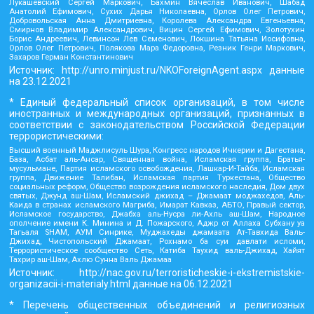
Лукашевский Сергей Маркович, Бахмин Вячеслав Иванович, Шабад
Анатолий Ефимович, Сухих Дарья Николаевна, Орлов Олег Петрович,
Добровольская Анна Дмитриевна, Королева Александра Евгеньевна,
Смирнов Владимир Александрович, Вицин Сергей Ефимович, Золотухин
Борис Андреевич, Левинсон Лев Семенович, Локшина Татьяна Иосифовна,
Орлов Олег Петрович, Полякова Мара Федоровна, Резник Генри Маркович,
Захаров Герман Константинович
Источник:
http://unro.minjust.ru/NKOForeignAgent.aspx
данные
на
23.12.2021
* Единый федеральный список организаций, в том числе
иностранных и международных организаций, признанных в
соответствии с законодательством Российской Федерации
террористическими:
Высший военный Маджлисуль Шура, Конгресс народов Ичкерии и Дагестана,
База, Асбат аль-Ансар, Священная война, Исламская группа, Братья-
мусульмане, Партия исламского освобождения, Лашкар-И-Тайба, Исламская
группа, Движение Талибан, Исламская партия Туркестана, Общество
социальных реформ, Общество возрождения исламского наследия, Дом двух
святых, Джунд аш-Шам, Исламский джихад – Джамаат моджахедов, Аль-
Каида в странах исламского Магриба, Имарат Кавказ, АБТО, Правый сектор,
Исламское государство, Джабха аль-Нусра ли-Ахль аш-Шам, Народное
ополчение имени К. Минина и Д. Пожарского, Аджр от Аллаха Субхану уа
Тагьаля SHAM, АУМ Синрике, Муджахеды джамаата Ат-Тавхида Валь-
Джихад, Чистопольский Джамаат, Рохнамо ба суи давлати исломи,
Террористическое сообщество Сеть, Катиба Таухид валь-Джихад, Хайят
Тахрир аш-Шам, Ахлю Сунна Валь Джамаа
Источник:
http://nac.gov.ru/terroristicheskie-i-ekstremistskie-
organizacii-i-materialy.html
данные на
06.12.2021
* Перечень общественных объединений и религиозных