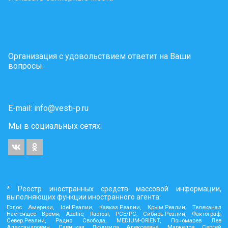
Организация с удовольствием ответит на Ваши
вопросы.
E-mail:
info@vesti-p.ru
Мы в социальных сетях:
* Реестр иностранных средств массовой информации,
выполняющих функции иностранного агента:
Голос Америки, Idel.Реалии, Кавказ.Реалии, Крым.Реалии, Телеканал
Настоящее Время, Azatliq Radiosi, PCE/PC, Сибирь.Реалии, Фактограф,
Север.Реалии, Радио Свобода, MEDIUM-ORIENT, Пономарев Лев
Александрович, Савицкая Людмила Алексеевна, Маркелов Сергей