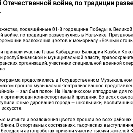
й Отечественной войне, по традиции разв
.
ржества, посвящённые 81-й годовщине Победы в Великой
й войне, по традиции развернулись в Нальчике. Празднов
церемонии возложения цветов к мемориалу «Вечный огонь
и приняли участие Глава Кабардино-Балкарии Казбек Коко
и республиканской и муниципальной власти, правоохрани
еранских организаций, участники специальной военной опер
на.
рограмма продолжилась в Государственном Музыкальном т
махом прошло музыкально-театрализованное представлен
йной» — зал был полон. На Нальчикском ипподроме для го
л организован конноспортивный праздник. Во всех сквера
упили юные дарования города — школьники, воспитанник
 искусств.
е митинги и возложения цветов прошли во всех районах 
ублики. В спортивных состязаниях, творческих выступления
 беседах и автопробегах приняли участие тысячи жителей 