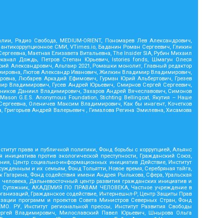
Реалии, Радио Свобода, MEDIUM-ORIENT, Пономарев Лев Александрович,
 антикоррупционное СМИ, VTimes.io, Баданин Роман Сергеевич, Гликин
геевна, Маетная Елизавета Витальевна, The Insider SIA, Рубин Михаил
анал Дождь, Петров Степан Юрьевич, Istories fonds, Шмагун Олеся
ий Александрович, Альтаир 2021, Ромашки монолит, Главный редактор
димировна, Лютов Александр Иванович, Жилкин Владимир Владимирович,
ровна, Любарев Аркадий Ефимович, Гурман Юрий Альбертович, Грезев
мир Владимирович, Гусев Андрей Юрьевич, Смирнов Сергей Сергеевич,
тников Даниил Владимирович, Захаров Андрей Вячеславович, Симонов
on G.E.S. Anonymous Foundation, Stichting Bellingcat, Якутия – Наше
Сергеевна, Оленичев Максим Владимирович, Как бы инагент, Кочетков
, Григорьев Андрей Валерьевич , Гималова Регина Эмилевна, Хисамова
титут права и публичной политики, Фонд борьбы с коррупцией, Альянс
я инициатива против экологической преступности, Гражданский Союз,
иния, Центр социально-информационных инициатив Действие, Институт
жденным и их семьям, Фонд Тольятти, Новое время, Серебряная тайга,
рк Гагарина, Фонд содействия имени Андрея Рылькова, Сфера, Уральская
м человека, Дальневосточный центр развития гражданских инициатив и
ий, Сутяжник, АКАДЕМИЯ ПО ПРАВАМ ЧЕЛОВЕКА, Частное учреждение в
ганизаций, Гражданское содействие, Интернешнл-Р, Центр Защиты Прав
изации программ и проектов Совета Министров Северных Стран, Фонд
МО. РУ, Институт региональной прессы, Институт Развития Свободы
 Сергей Владимирович, Милославский Павел Юрьевич, Шнырова Ольга