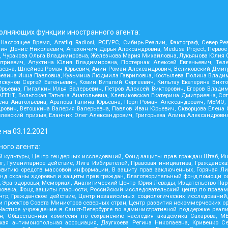
олняющих функции иностранного агента:
 Настоящее Время, Azatliq Radiosi, PCE/PC, Сибирь.Реалии, Фактограф, Север.
н Денис Николаевич, Апахончич Дарья Александровна, Medusa Project, Первое
Чуракова Ольга Владимировна, Железнова Мария Михайловна, Лукьянова Юлия Сер
риевич, Апухтина Юлия Владимировна, Постернак Алексей Евгеньевич, Телек
аевна, Шлейнов Роман Юрьевич, Анин Роман Александрович, Великовский Дмитр
 Карезина Инна Павловна, Кузьмина Людмила Гавриловна, Костылева Полина Вла
кунов Сергей Евгеньевич, Ковин Виталий Сергеевич, Кильтау Екатерина Викто
рьевна, Пигалкин Илья Валерьевич, Петров Алексей Викторович, Егоров Влади
ЕНТ, Вольтская Татьяна Анатольевна, Клепиковская Екатерина Дмитриевна, Со
а Анатольевна, Арапова Галина Юрьевна, Перл Роман Александрович, МЕМО, Mas
рович, Ветошкина Валерия Валерьевна, Павлов Иван Юрьевич, Скворцова Елена 
елевский призыв, Еланчик Олег Александрович, Григорьева Алина Александровна
 на
03.12.2021
ого агента:
 культуры, Центр гендерных исследований, Фонд защиты прав граждан Штаб, Инс
 Гуманитарное действие, Лига Избирателей, Правовая инициатива, Гражданска
звитию средств массовой информации, В защиту прав заключенных, Горячая Л
д охраны здоровья и защиты прав граждан, Благотворительный фонд помощи осу
ния, Эра здоровья, Мемориал, Аналитический Центр Юрия Левады, Издательство Па
овека, Фонд защиты гласности, Российский исследовательский центр по права
ентр, Гражданское действие, Центр независимых социологических исследован
проектов Совета Министров северных стран, Центр развития некоммерческих ор
 Частное учреждение в Санкт-Петербурге по административной поддержке реал
н, Общественная комиссия по сохранению наследия академика Сахарова, МЕ
ская антимонопольная ассоциация, Дзугкоева Регина Николаевна, Кривенко