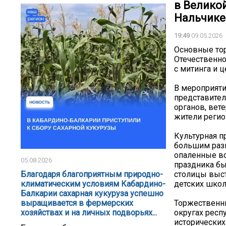
в Велико
Нальчике
19:49
09.05.2026
Основные то
Отечественно
с митинга и 
В мероприяти
представител
органов, вет
жители регио
Культурная п
большим раз
опаленные во
05.08.2026
праздника бы
столицы выст
Благодаря благоприятным природно-
детских школ
климатическим условиям Кабардино-
Балкарии сахарная кукуруза успешно
Торжественны
выращивается в фермерских
округах респ
хозяйствах и на личных подворьях...
исторических