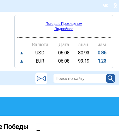
Погода в Прохладном
Подробнее
Валюта
Дата
знач.
изм.
▲
USD
06.08
80.93
0.86
▲
EUR
06.08
93.19
1.23
е Победы