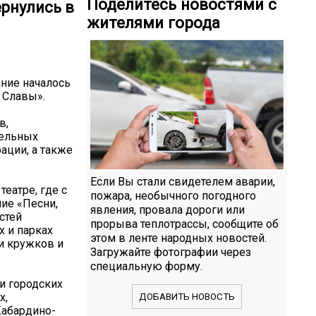
Поделитесь новостями с
ернулись в
жителями города
ание началось
 Славы».
в,
тельных
ации, а также
Если Вы стали свидетелем аварии,
еатре, где с
пожара, необычного погодного
ие «Песни,
явления, провала дороги или
стей
прорыва теплотрассы, сообщите об
х и парках
этом в ленте народных новостей.
и кружков и
Загружайте фотографии через
специальную форму.
и городских
х,
ДОБАВИТЬ НОВОСТЬ
Кабардино-