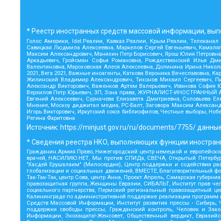
* Реестр иностранных средств массовой информации, вып
Голос Америки, Idel.Реалии, Кавказ.Реалии, Крым.Реалии, Телеканал
Савицкая Людмила Алексеевна, Маркелов Сергей Евгеньевич, Камаляги
Максим Александрович, Маняхин Петр Борисович, Ярош Юлия Петровна, 
Аркадьевич, Гройсман Софья Романовна, Рождественский Илья Дмит
Валентиновна, Мароховская Алеся Алексеевна, Долинина Ирина Никол
2021, Вега 2021, Важные иноагенты, Каткова Вероника Вячеславовна,
Жилинский Владимир Александрович, Тихонов Михаил Сергеевич, Пис
Александр Викторович, Важенков Артем Валерьевич, Иванова София Ю
Верзилов Петр Юрьевич, ЗП, Зона права, ЖУРНАЛИСТ-ИНОСТРАННЫЙ АГ
Евгений Алексеевич, Сурначева Елизавета Дмитриевна, Соловьева Елен
Мнение, Москоу диджитал медиа, РС-Балт, Заговора Максим Александ
Игорь Викторович, Иркутский союз библиофилов, Честные выборы, Ноб
Регина Фаритовна
Источник:
https://minjust.gov.ru/ru/documents/7755/
данные
* Сведения реестра НКО, выполняющих функции иностранн
Гражданин.Армия.Право, Нижегородский центр немецкой и европейской
врачей, НАСИЛИЮ.НЕТ, Мы против СПИДа, СВЕЧА, Открытый Петербург,
"Хасдей Ерушалаим" (Милосердие), Центр поддержки и содействия ра
глобализации и социальных движений, ВМЕСТЕ, Благотворительный фон
Так-Так-Так, центр Сова, центр Анна, Проект Апрель, Самарская губер
правозащитная группа, Женщины Евразии, СИБАЛЬТ, Институт прав чел
социального партнерства, Пермский региональный правозащитный ц
Калининграде по административной поддержке реализации программ и 
Средств Массовой Информации, Институт развития прессы - Сибирь,
поддержки свободы прессы, Гражданский контроль, Человек и Зако
Информации, Экозащита!-Женсовет, Общественный вердикт, Евразий